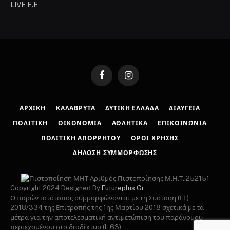
LIVE E.E
Facebook
Instagram
ΑΡΧΙΚΉ
ΚΑΛΆΒΡΥΤΑ
ΔΥΤΙΚΉ ΕΛΛΆΔΑ
ΔΙΑΎΓΕΙΑ
ΠΟΛΙΤΙΚΉ
ΟΙΚΟΝΟΜΊΑ
ΑΘΛΗΤΙΚΆ
ΕΠΙΚΟΙΝΩΝΊΑ
ΠΟΛΙΤΙΚΉ ΑΠΟΡΡΉΤΟΥ
ΌΡΟΙ ΧΡΉΣΗΣ
ΔΉΛΩΣΗ ΣΥΜΜΌΡΦΩΣΗΣ
Αριθμός Πιστοποίησης Μ.Η.Τ. 252151
Copyright 2024 Designed By
Futureplus.Gr
.
Ο παρών ιστότοπος συμμορφώνονται με τη Σύσταση (ΕΕ)
2018/334 της Επιτροπής της 1ης Μαρτίου 2018 σχετικά με τα
μέτρα για την αποτελεσματική αντιμετώπιση του παράνομου
περιεχομένου στο διαδίκτυο (L 63)