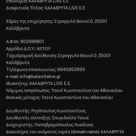
Επωνυμία: ΚΑΛΑΒΡΥΤΑ LIVE Ε.Ε
Διακριτικός Τίτλος: ΚΑΛΑΒΡΥΤΑ LIVE E.E
Έδρας της επιχείρησης: Στρογγυλό Βουνό 0, 25001
Καλάβρυτα
Α.Φ.Μ.: 802989801
Αρμόδια Δ.Ο.Υ.: ΑΙΓΙΟΥ
Tαχυδρομική διεύθυνση: Στρογγυλό Βουνό 0, 25001
Καλάβρυτα
Tηλέφωνο επικοινωνίας: 6945953993
e-mail: info@kalavritalive.gr
Iδιοκτήτης: ΚΑΛΑΒΡΥΤΑ LIVE E.E.
Νόμιμος εκπρόσωπος: Τσενέ Κωνσταντίνα του Αθανασίου
Βασικός μέτοχος: Τσενέ Κωνσταντίνα του Αθανασίου
Διευθυντής: Ρηγόπουλος Κωνσταντίνος
Διευθυντής σύνταξης: Σπυριδούλα Τσενέ
Διαχειριστής: Παπαβραμόπουλος Νικόλαος
Δικαιούχος του ονόματος τομέα (domain name): ΚΑΛΑΒΡΥΤΑ