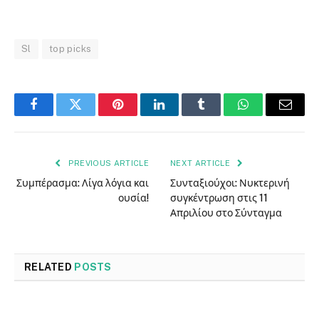
Sl
top picks
Facebook
Twitter
Pinterest
LinkedIn
Tumblr
WhatsApp
Email
PREVIOUS ARTICLE
NEXT ARTICLE
Συμπέρασμα: Λίγα λόγια και
Συνταξιούχοι: Νυκτερινή
ουσία!
συγκέντρωση στις 11
Απριλίου στο Σύνταγμα
RELATED
POSTS