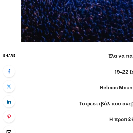
Έλα να πά
SHARE
19-22 
Helmos Mount
Το φεστιβάλ που ανεβ
Η προπώλ