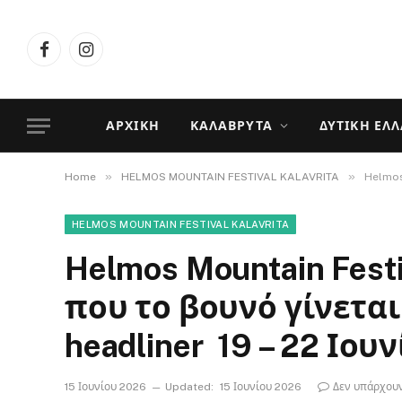
Facebook
Instagram
ΑΡΧΙΚΉ
ΚΑΛΆΒΡΥΤΑ
ΔΥΤΙΚΉ ΕΛ
»
»
Home
HELMOS MOUNTAIN FESTIVAL KALAVRITA
Helmos 
HELMOS MOUNTAIN FESTIVAL KALAVRITA
Helmos Mountain Fest
που το βουνό γίνεται
headliner ​ 19 – 22 Ιου
15 Ιουνίου 2026
Updated:
15 Ιουνίου 2026
Δεν υπάρχου