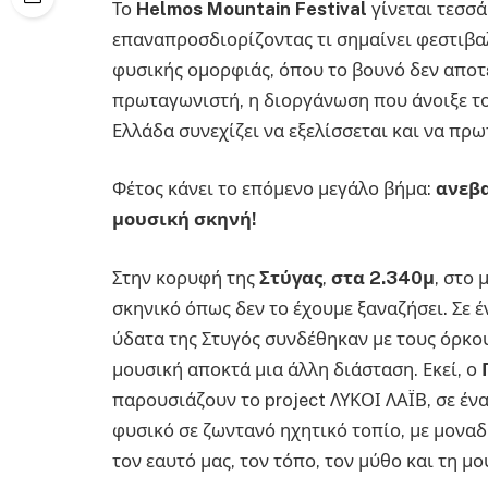
Το
Helmos
Mountain
Festival
γίνεται τεσσά
επαναπροσδιορίζοντας τι σημαίνει φεστιβαλ
φυσικής ομορφιάς, όπου το βουνό δεν αποτ
πρωταγωνιστή, η διοργάνωση που άνοιξε το
Ελλάδα συνεχίζει να εξελίσσεται και να πρω
Φέτος κάνει το επόμενο μεγάλο βήμα:
ανεβα
μουσική σκηνή!
Στην κορυφή της
Στύγας
,
στα 2.340μ
, στο 
σκηνικό όπως δεν το έχουμε ξαναζήσει. Σε 
ύδατα της Στυγός συνδέθηκαν με τους όρκου
μουσική αποκτά μια άλλη διάσταση. Εκεί, ο
παρουσιάζουν το project ΛΥΚΟΙ ΛΑΪΒ, σε έ
φυσικό σε ζωντανό ηχητικό τοπίο, με μοναδ
τον εαυτό μας, τον τόπο, τον μύθο και τη μο