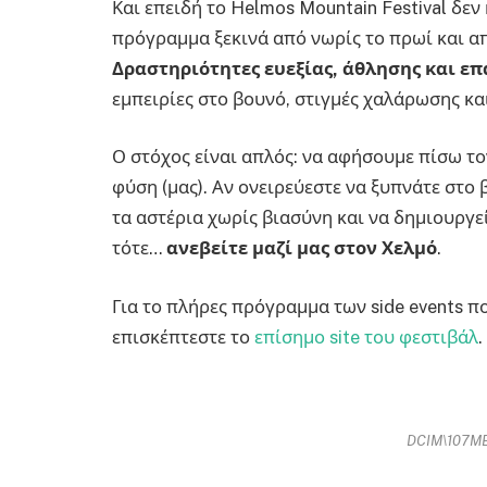
Και επειδή το Helmos Mountain Festival δεν
πρόγραμμα ξεκινά από νωρίς το πρωί και απ
Δραστηριότητες ευεξίας, άθλησης και ε
εμπειρίες στο βουνό, στιγμές χαλάρωσης κα
Ο στόχος είναι απλός: να αφήσουμε πίσω το
φύση (μας). Αν ονειρεύεστε να ξυπνάτε στο β
τα αστέρια χωρίς βιασύνη και να δημιουργε
τότε…
ανεβείτε μαζί μας στον Χελμό
.
Για το πλήρες πρόγραμμα των side events π
επισκέπτεστε το
επίσημο site του φεστιβάλ
.
DCIM\107ME