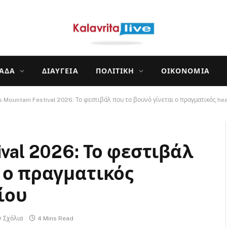
ΛΆΔΑ
ΔΙΑΎΓΕΙΑ
ΠΟΛΙΤΙΚΉ
ΟΙΚΟΝΟΜΊΑ
Mountain Festival 2026: Το φεστιβάλ που το βουνό γίνεται ο πραγματικός headl
ival 2026: Το φεστιβάλ
 ο πραγματικός
νίου
ν Σχόλια
4 Mins Read