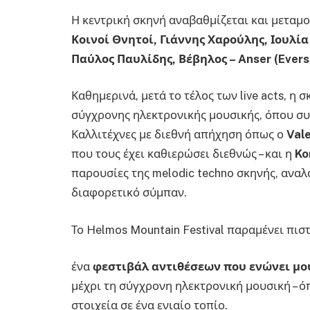
Η κεντρική σκηνή αναβαθμίζεται και μεταμ
Κοινοί Θνητοί, Γιάννης Χαρούλης, Ιουλί
Παύλος Παυλίδης, Βέβηλος –
Anser
(
Evers
Καθημερινά, μετά το τέλος των live acts, η 
σύγχρονης ηλεκτρονικής μουσικής, όπου συ
Καλλιτέχνες με διεθνή απήχηση όπως ο
Val
που τους έχει καθιερώσει διεθνώς – και η
Ko
παρουσίες της melodic techno σκηνής, αναλ
διαφορετικό σύμπαν.
Το Helmos Mountain Festival παραμένει πισ
ένα
φεστιβάλ αντιθέσεων που ενώνει μο
μέχρι τη σύγχρονη ηλεκτρονική μουσική – 
στοιχεία σε ένα ενιαίο τοπίο.