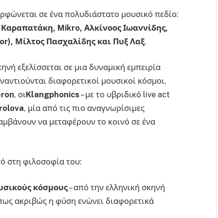
ορφώνεται σε ένα πολυδιάστατο μουσικό πεδίο:
α Καραπατάκη,
Mikro
, Αλκίνοος Ιωαννίδης,
or
), Μίλτος Πασχαλίδης και Πυξ Λαξ
.
σκηνή εξελίσσεται σε μια δυναμική εμπειρία
ναντιούνται διαφορετικοί μουσικοί κόσμοι.
eron
, οι
Klangphonics
– με το υβριδικό live act
rolova
, μία από τις πιο αναγνωρίσιμες
αμβάνουν να μεταφέρουν το κοινό σε ένα
τό στη φιλοσοφία του:
υσικούς κόσμους
– από την ελληνική σκηνή
όπως ακριβώς η φύση ενώνει διαφορετικά