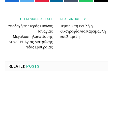
Facebook
Twitter
Pinterest
LinkedIn
Tumblr
WhatsApp
Email
PREVIOUS ARTICLE
NEXT ARTICLE
Υποδοχή της Ιεράς Εικόνος
Τέμπη: Στη Βουλή η
Παναγίας
δικογραφία για Καραμανλή
Μεγαλοσπηλαιωτίσσης
και Σπίρτζη.
στον Ι. Ν. Αγίας Ματρώνης
Νέας Ερυθραίας
RELATED
POSTS