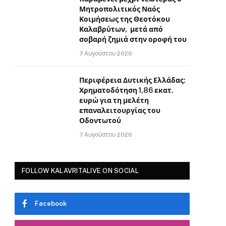
Μητροπολιτικός Ναός
Κοιμήσεως της Θεοτόκου
Καλαβρύτων, μετά από
σοβαρή ζημιά στην οροφή του
7 Αυγούστου 2026
Περιφέρεια Δυτικής Ελλάδας:
Χρηματοδότηση 1,86 εκατ.
ευρώ για τη μελέτη
επαναλειτουργίας του
Οδοντωτού
7 Αυγούστου 2026
FOLLOW KALAVRITALIVE ON SOCIAL
Facebook