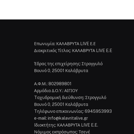
Επωνυμία: ΚΑΛΑΒΡΥΤΑ LIVE Ε.Ε
Διακριτικός Τίτλος: ΚΑΛΑΒΡΥΤΑ LIVE E.E
Έδρας της επιχείρησης: Στρογγυλό
Βουνό 0, 25001 Καλάβρυτα
Α.Φ.Μ.: 802989801
Αρμόδια Δ.Ο.Υ.: ΑΙΓΙΟΥ
Tαχυδρομική διεύθυνση: Στρογγυλό
Βουνό 0, 25001 Καλάβρυτα
Tηλέφωνο επικοινωνίας: 6945953993
e-mail: info@kalavritalive.gr
Iδιοκτήτης: ΚΑΛΑΒΡΥΤΑ LIVE E.E.
Νόμιμος εκπρόσωπος: Τσενέ