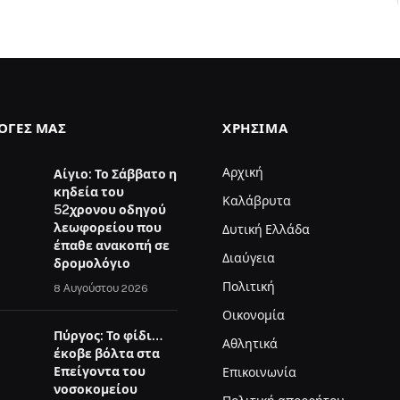
ΛΟΓΈΣ ΜΑΣ
ΧΡΉΣΙΜΑ
Αρχική
Αίγιο: Το Σάββατο η
κηδεία του
Καλάβρυτα
52χρονου οδηγού
λεωφορείου που
Δυτική Ελλάδα
έπαθε ανακοπή σε
Διαύγεια
δρομολόγιο
Πολιτική
8 Αυγούστου 2026
Οικονομία
Πύργος: Το φίδι…
Αθλητικά
έκοβε βόλτα στα
Επείγοντα του
Επικοινωνία
νοσοκομείου