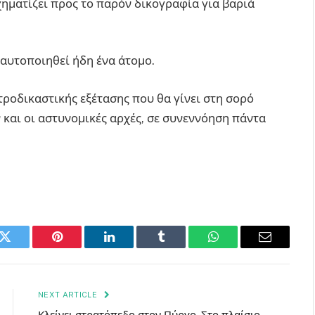
σχηματίζει προς το παρόν δικογραφία για βαριά
ταυτοποιηθεί ήδη ένα άτομο.
ροδικαστικής εξέτασης που θα γίνει στη σορό
 και οι αστυνομικές αρχές, σε συνεννόηση πάντα
k
Twitter
Pinterest
LinkedIn
Tumblr
WhatsApp
Email
NEXT ARTICLE
Κλείνει στρατόπεδο στον Πύργο. Στο πλαίσιο