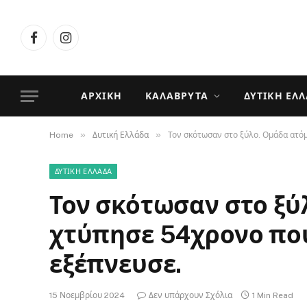
Facebook
Instagram
ΑΡΧΙΚΉ
ΚΑΛΆΒΡΥΤΑ
ΔΥΤΙΚΉ ΕΛ
»
»
Home
Δυτική Ελλάδα
Τον σκότωσαν στο ξύλο. Ομάδα ατό
ΔΥΤΙΚΉ ΕΛΛΆΔΑ
Τον σκότωσαν στο ξύ
χτύπησε 54χρονο που
εξέπνευσε.
15 Νοεμβρίου 2024
Δεν υπάρχουν Σχόλια
1 Min Read