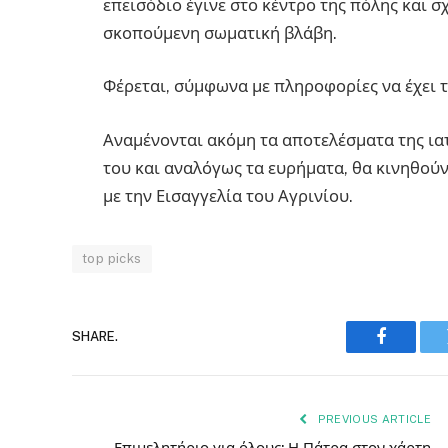
επεισόδιο έγινε στο κέντρο της πόλης και 
σκοπούμενη σωματική βλάβη.
Φέρεται, σύμφωνα με πληροφορίες να έχει 
Αναμένονται ακόμη τα αποτελέσματα της ιατ
του και αναλόγως τα ευρήματα, θα κινηθούν
με την Εισαγγελία του Αγρινίου.
top picks
SHARE.
Faceboo
PREVIOUS ARTICLE
Επιμελητήριο για όλους: Η Πάτρα στον χάρτη