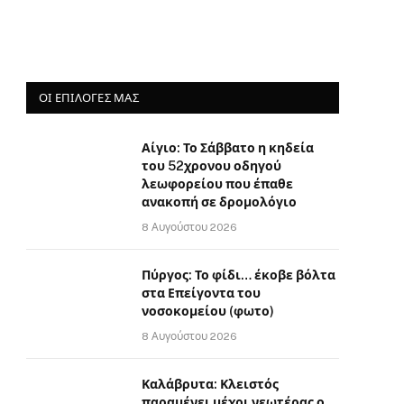
ΟΙ ΕΠΙΛΟΓΈΣ ΜΑΣ
Αίγιο: Το Σάββατο η κηδεία
του 52χρονου οδηγού
λεωφορείου που έπαθε
ανακοπή σε δρομολόγιο
8 Αυγούστου 2026
Πύργος: Το φίδι… έκοβε βόλτα
στα Επείγοντα του
νοσοκομείου (φωτο)
8 Αυγούστου 2026
Καλάβρυτα: Κλειστός
παραμένει μέχρι νεωτέρας ο