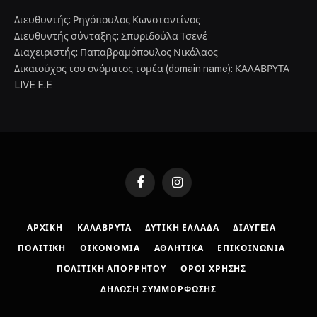
Διευθυντής: Ρηγόπουλος Κωνσταντίνος
Διευθυντής σύνταξης: Σπυριδούλα Τσενέ
Διαχειριστής: Παπαβραμόπουλος Νικόλαος
Δικαιούχος του ονόματος τομέα (domain name): ΚΑΛΑΒΡΥΤΑ
LIVE E.E
Facebook
Instagram
ΑΡΧΙΚΉ
ΚΑΛΆΒΡΥΤΑ
ΔΥΤΙΚΉ ΕΛΛΆΔΑ
ΔΙΑΎΓΕΙΑ
ΠΟΛΙΤΙΚΉ
ΟΙΚΟΝΟΜΊΑ
ΑΘΛΗΤΙΚΆ
ΕΠΙΚΟΙΝΩΝΊΑ
ΠΟΛΙΤΙΚΉ ΑΠΟΡΡΉΤΟΥ
ΌΡΟΙ ΧΡΉΣΗΣ
ΔΉΛΩΣΗ ΣΥΜΜΌΡΦΩΣΗΣ