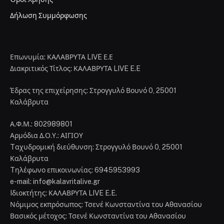
Δήλωση Συμμόρφωσης
Επωνυμία: ΚΑΛΑΒΡΥΤΑ LIVE Ε.Ε
Διακριτικός Τίτλος: ΚΑΛΑΒΡΥΤΑ LIVE E.E
Έδρας της επιχείρησης: Στρογγυλό Βουνό 0, 25001
Καλάβρυτα
Α.Φ.Μ.: 802989801
Αρμόδια Δ.Ο.Υ.: ΑΙΓΙΟΥ
Tαχυδρομική διεύθυνση: Στρογγυλό Βουνό 0, 25001
Καλάβρυτα
Tηλέφωνο επικοινωνίας: 6945953993
e-mail: info@kalavritalive.gr
Iδιοκτήτης: ΚΑΛΑΒΡΥΤΑ LIVE E.E.
Νόμιμος εκπρόσωπος: Τσενέ Κωνσταντίνα του Αθανασίου
Βασικός μέτοχος: Τσενέ Κωνσταντίνα του Αθανασίου