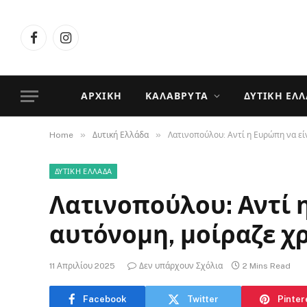
Facebook
Instagram
ΑΡΧΙΚΉ
ΚΑΛΆΒΡΥΤΑ
ΔΥΤΙΚΉ ΕΛ
»
»
Home
Δυτική Ελλάδα
Λατινοπούλου: Αντί η Ευρώπη να εί
ΔΥΤΙΚΉ ΕΛΛΆΔΑ
Λατινοπούλου: Αντί 
αυτόνομη, μοίραζε χρ
11 Απριλίου 2025
Δεν υπάρχουν Σχόλια
2 Mins Read
Facebook
Twitter
Pinter