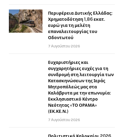
Περιφέρεια Δυτικής Ελλάδας:
Χρηματοδότηση 1,86 εκατ.
ευρώ για τη μελέτη
επαναλειτουργίας του
Οδοντωτού
7 Αυγούστου 2026
Ευχαριστήριες και
συγχαρητήριες ευχές για τη
συνδρομή στη λειτουργία των
Κατασκηνώσεων της Ιεράς
Μητροπόλεώς μας στα
Καλάβρυτα με την επωνυμία:
Εκκλησιαστικό Κέντρο
Νεότητας «ΤΟ ΟΡΑΜΑ»
(ΕΚ.ΚΕ.Ν.)
7 Αυγούστου 2026
Πολιτιστικό Καλοκαίρι 2026