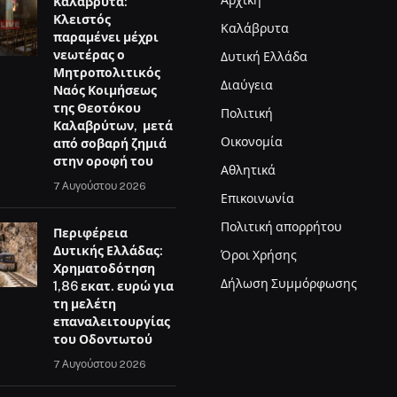
Αρχική
Καλάβρυτα:
Κλειστός
Καλάβρυτα
παραμένει μέχρι
νεωτέρας ο
Δυτική Ελλάδα
Μητροπολιτικός
Διαύγεια
Ναός Κοιμήσεως
της Θεοτόκου
Πολιτική
Καλαβρύτων, μετά
Οικονομία
από σοβαρή ζημιά
στην οροφή του
Αθλητικά
7 Αυγούστου 2026
Επικοινωνία
Πολιτική απορρήτου
Περιφέρεια
Δυτικής Ελλάδας:
Όροι Χρήσης
Χρηματοδότηση
Δήλωση Συμμόρφωσης
1,86 εκατ. ευρώ για
τη μελέτη
επαναλειτουργίας
του Οδοντωτού
7 Αυγούστου 2026