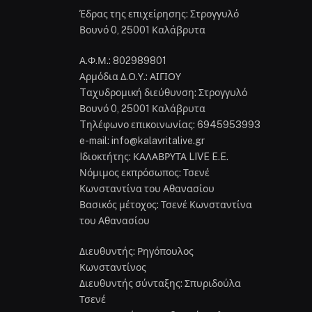
Έδρας της επιχείρησης: Στρογγυλό
Βουνό 0, 25001 Καλάβρυτα
Α.Φ.Μ.: 802989801
Αρμόδια Δ.Ο.Υ.: ΑΙΓΙΟΥ
Tαχυδρομική διεύθυνση: Στρογγυλό
Βουνό 0, 25001 Καλάβρυτα
Tηλέφωνο επικοινωνίας: 6945953993
e-mail: info@kalavritalive.gr
Iδιοκτήτης: ΚΑΛΑΒΡΥΤΑ LIVE E.E.
Νόμιμος εκπρόσωπος: Τσενέ
Κωνσταντίνα του Αθανασίου
Βασικός μέτοχος: Τσενέ Κωνσταντίνα
του Αθανασίου
Διευθυντής: Ρηγόπουλος
Κωνσταντίνος
Διευθυντής σύνταξης: Σπυριδούλα
Τσενέ