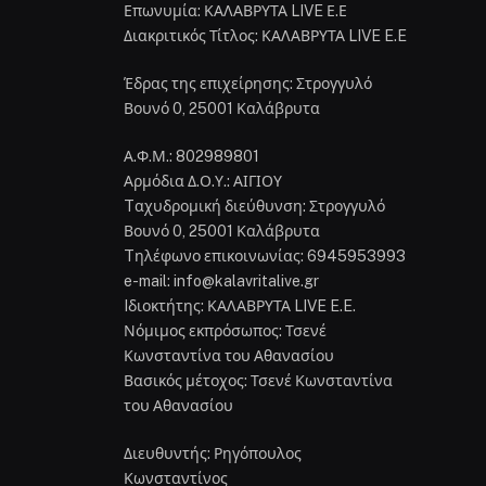
Επωνυμία: ΚΑΛΑΒΡΥΤΑ LIVE Ε.Ε
Διακριτικός Τίτλος: ΚΑΛΑΒΡΥΤΑ LIVE E.E
Έδρας της επιχείρησης: Στρογγυλό
Βουνό 0, 25001 Καλάβρυτα
Α.Φ.Μ.: 802989801
Αρμόδια Δ.Ο.Υ.: ΑΙΓΙΟΥ
Tαχυδρομική διεύθυνση: Στρογγυλό
Βουνό 0, 25001 Καλάβρυτα
Tηλέφωνο επικοινωνίας: 6945953993
e-mail: info@kalavritalive.gr
Iδιοκτήτης: ΚΑΛΑΒΡΥΤΑ LIVE E.E.
Νόμιμος εκπρόσωπος: Τσενέ
Κωνσταντίνα του Αθανασίου
Βασικός μέτοχος: Τσενέ Κωνσταντίνα
του Αθανασίου
Διευθυντής: Ρηγόπουλος
Κωνσταντίνος