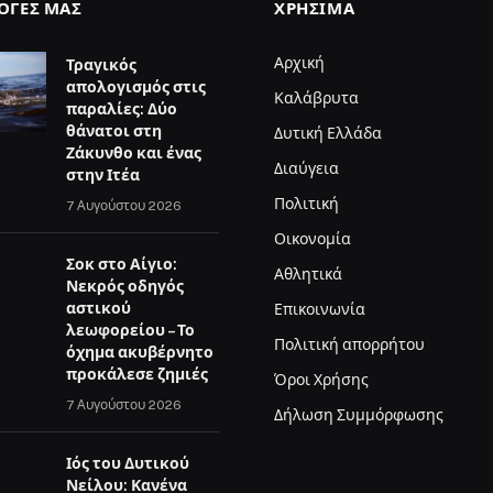
ΛΟΓΈΣ ΜΑΣ
ΧΡΉΣΙΜΑ
Αρχική
Τραγικός
απολογισμός στις
Καλάβρυτα
παραλίες: Δύο
θάνατοι στη
Δυτική Ελλάδα
Ζάκυνθο και ένας
Διαύγεια
στην Ιτέα
Πολιτική
7 Αυγούστου 2026
Οικονομία
Σοκ στο Αίγιο:
Αθλητικά
Νεκρός οδηγός
αστικού
Επικοινωνία
λεωφορείου – Το
Πολιτική απορρήτου
όχημα ακυβέρνητο
προκάλεσε ζημιές
Όροι Χρήσης
7 Αυγούστου 2026
Δήλωση Συμμόρφωσης
Ιός του Δυτικού
Νείλου: Κανένα