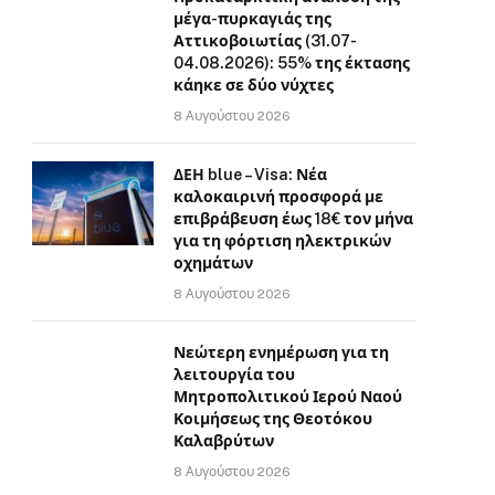
μέγα-πυρκαγιάς της
Αττικοβοιωτίας (31.07-
04.08.2026): 55% της έκτασης
κάηκε σε δύο νύχτες
8 Αυγούστου 2026
ΔΕΗ blue – Visa: Νέα
καλοκαιρινή προσφορά με
επιβράβευση έως 18€ τον μήνα
για τη φόρτιση ηλεκτρικών
οχημάτων
8 Αυγούστου 2026
Νεώτερη ενημέρωση για τη
λειτουργία του
Μητροπολιτικού Ιερού Ναού
Κοιμήσεως της Θεοτόκου
Καλαβρύτων
8 Αυγούστου 2026