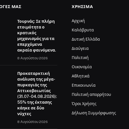
ΛΟΓΈΣ ΜΑΣ
ΧΡΉΣΙΜΑ
Αρχική
Τουρνάς: Σε πλήρη
ετοιμότητα ο
Καλάβρυτα
κρατικός
μηχανισμός για τα
Δυτική Ελλάδα
επερχόμενα
Διαύγεια
ακραία φαινόμενα.
Πολιτική
8 Αυγούστου 2026
Οικονομία
Προκαταρκτική
Αθλητικά
ανάλυση της μέγα-
πυρκαγιάς της
Επικοινωνία
Αττικοβοιωτίας
Πολιτική απορρήτου
(31.07-04.08.2026):
55% της έκτασης
Όροι Χρήσης
κάηκε σε δύο
Δήλωση Συμμόρφωσης
νύχτες
8 Αυγούστου 2026