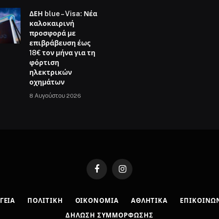
ΔΕΗ blue – Visa: Νέα
καλοκαιρινή
προσφορά με
επιβράβευση έως
18€ τον μήνα για τη
φόρτιση
ηλεκτρικών
οχημάτων
8 Αυγούστου 2026
Facebook
Instagram
ΓΕΙΑ
ΠΟΛΙΤΙΚΉ
ΟΙΚΟΝΟΜΊΑ
ΑΘΛΗΤΙΚΆ
ΕΠΙΚΟΙΝΩ
ΔΉΛΩΣΗ ΣΥΜΜΌΡΦΩΣΗΣ