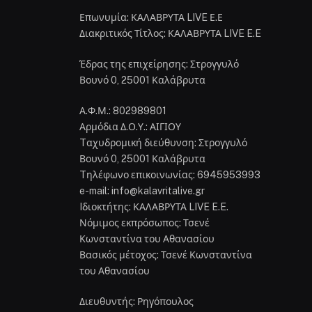
Επωνυμία: ΚΑΛΑΒΡΥΤΑ LIVE Ε.Ε
Διακριτικός Τίτλος: ΚΑΛΑΒΡΥΤΑ LIVE E.E
Έδρας της επιχείρησης: Στρογγυλό
Βουνό 0, 25001 Καλάβρυτα
Α.Φ.Μ.: 802989801
Αρμόδια Δ.Ο.Υ.: ΑΙΓΙΟΥ
Tαχυδρομική διεύθυνση: Στρογγυλό
Βουνό 0, 25001 Καλάβρυτα
Tηλέφωνο επικοινωνίας: 6945953993
e-mail: info@kalavritalive.gr
Iδιοκτήτης: ΚΑΛΑΒΡΥΤΑ LIVE E.E.
Νόμιμος εκπρόσωπος: Τσενέ
Κωνσταντίνα του Αθανασίου
Βασικός μέτοχος: Τσενέ Κωνσταντίνα
του Αθανασίου
Διευθυντής: Ρηγόπουλος