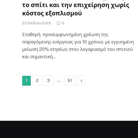
το σπίτι και την επιχείρηση χωρίς
κόστος εξοπλισμού
23 Ιουλίου 2026
0
Σταθερή, προσυμφωνημένη χρέωση της
παραγόμενης ενέργειας για 10 χρόνια, με εγγυημένη
μείωση 20% ετησίως στον λογαριασμό του σπιτιού
και σημαντική…
…
Next
1
2
3
51