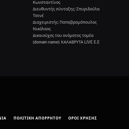
Κωνσταντίνος
Διευθυντής σύνταξης: Σπυριδούλα
Τσενέ
Διαχειριστής: Παπαβραμόπουλος
Νικόλαος
Δικαιούχος του ονόματος τομέα
(domain name): ΚΑΛΑΒΡΥΤΑ LIVE E.E
ΝΊΑ
ΠΟΛΙΤΙΚΉ ΑΠΟΡΡΉΤΟΥ
ΌΡΟΙ ΧΡΉΣΗΣ