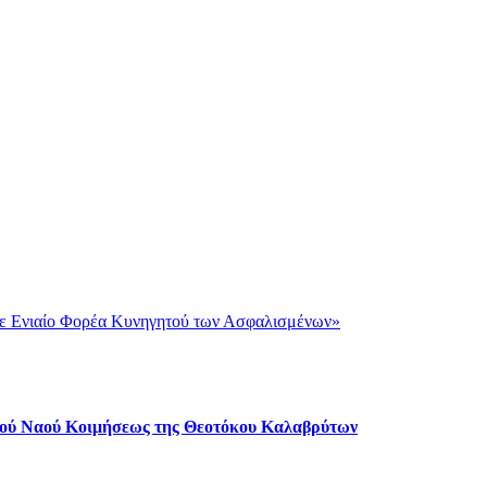
ε Ενιαίο Φορέα Κυνηγητού των Ασφαλισμένων»
ερού Ναού Κοιμήσεως της Θεοτόκου Καλαβρύτων