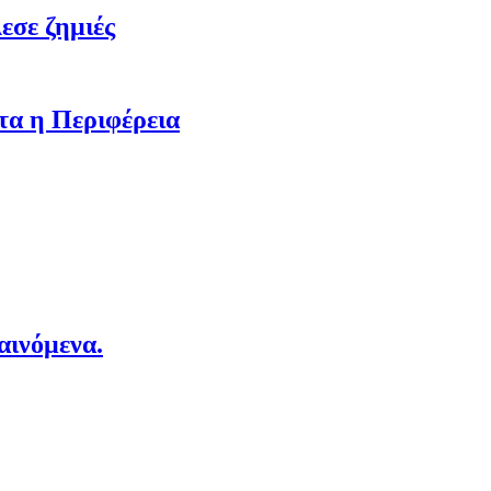
εσε ζημιές
τα η Περιφέρεια
αινόμενα.