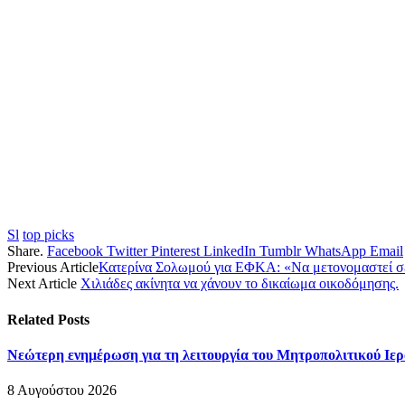
Sl
top picks
Share.
Facebook
Twitter
Pinterest
LinkedIn
Tumblr
WhatsApp
Email
Previous Article
Κατερίνα Σολωμού για ΕΦΚΑ: «Να μετονομαστεί σ
Next Article
Χιλιάδες ακίνητα να χάνουν το δικαίωμα οικοδόμησης.
Related
Posts
Νεώτερη ενημέρωση για τη λειτουργία του Μητροπολιτικού Ι
8 Αυγούστου 2026