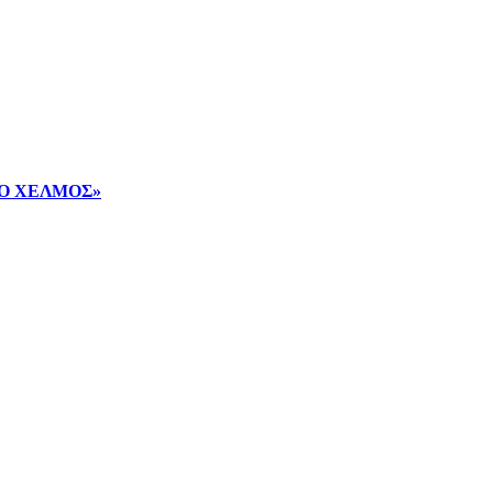
ν «Ο ΧΕΛΜΟΣ»