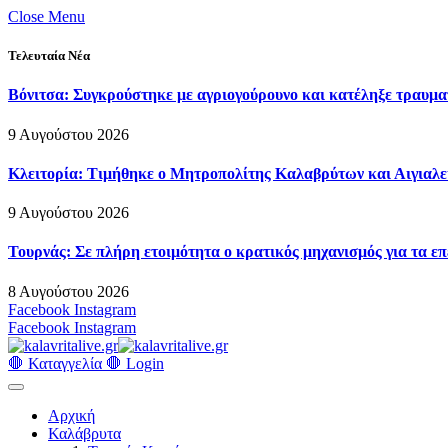
Close Menu
Τελευταία Νέα
Βόνιτσα: Συγκρούστηκε με αγριογούρουνο και κατέληξε τραυμα
9 Αυγούστου 2026
Κλειτορία: Τιμήθηκε ο Μητροπολίτης Καλαβρύτων και Αιγιαλ
9 Αυγούστου 2026
Τουρνάς: Σε πλήρη ετοιμότητα ο κρατικός μηχανισμός για τα ε
8 Αυγούστου 2026
Facebook
Instagram
Facebook
Instagram
🛑 Καταγγελία 🛑
Login
Αρχική
Καλάβρυτα