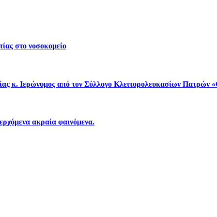
τίας στο νοσοκομείο
είας κ. Ιερώνυμος από τον Σύλλογο Κλειτορολευκασίων Πατρώ
περχόμενα ακραία φαινόμενα.