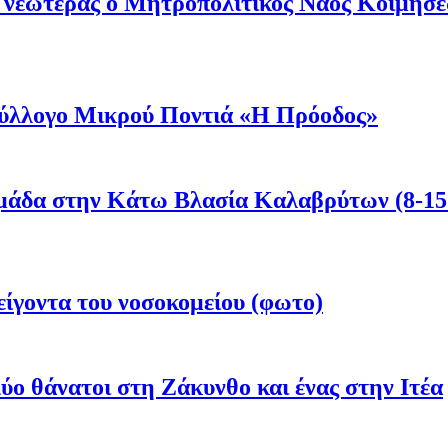
ι νεωτέρας ο Μητροπολιτικός Ναός Κοιμήσ
 Σύλλογο Μικρού Ποντιά «Η Πρόοδος»
μάδα στην Κάτω Βλασία Καλαβρύτων (8-15
είγοντα του νοσοκομείου (φωτο)
ύο θάνατοι στη Ζάκυνθο και ένας στην Ιτέα