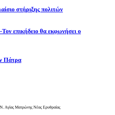
λαίσιο στήριξης πολιτών
-Τον επικήδειο θα εκφωνήσει ο
ην Πάτρα
 Ν. Αγίας Ματρώνης Νέας Ερυθραίας