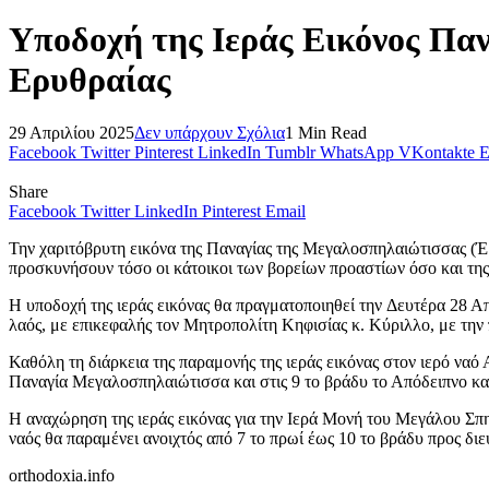
Υποδοχή της Ιεράς Εικόνος Πα
Ερυθραίας
29 Απριλίου 2025
Δεν υπάρχουν Σχόλια
1 Min Read
Facebook
Twitter
Pinterest
LinkedIn
Tumblr
WhatsApp
VKontakte
E
Share
Facebook
Twitter
LinkedIn
Pinterest
Email
Την χαριτόβρυτη εικόνα της Παναγίας της Μεγαλοσπηλαιώτισσας (
προσκυνήσουν τόσο οι κάτοικοι των βορείων προαστίων όσο και της
Η υποδοχή της ιεράς εικόνας θα πραγματοποιηθεί την Δευτέρα 28 Απ
λαός, με επικεφαλής τον Μητροπολίτη Κηφισίας κ. Κύριλλο,
με την
Καθόλη τη διάρκεια της παραμονής της ιεράς εικόνας στον ιερό ναό 
Παναγία Μεγαλοσπηλαιώτισσα και στις 9 το βράδυ το Απόδειπνο και
Η αναχώρηση της ιεράς εικόνας για την Ιερά Μονή του Μεγάλου Σπη
ναός θα παραμένει ανοιχτός από 7 το πρωί έως 10 το βράδυ προς δι
orthodoxia.info