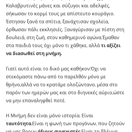
Καλαβρυτινές μάνες και σύζυγοι και αδελφές,
σήκωσαν το κορμί τους με απίστευτο κουράγιο.
Έστησαν ξανά τα σπίτια, ξανάχτισαν σχολεία,
όρθωσαν πάλι εκκλησιές. Ξαναγύρισαν με πίστη στη
δουλειά, στη ζωή, στον καθημερινό αγώνα.Έμαθαν
στα παιδιά τους όχι μόνο τι χάθηκε, αλλά
τι αξίζει
να διασωθεί στη μνήμη.
Γιατί αυτό είναι το δικό μας καθήκον:Όχι να
στεκόμαστε πάνω από το παρελθόν μόνο με
θρήνο,αλλά να το κρατάμε ολοζώντανο, μέσα στο
παρόν των ημερών μας και στο διηνεκές αύριο,ώστε
να μην επαναληφθεί ποτέ.
Η Μνήμη δεν είναι μόνο ιστορία. Είναι
ταυτότητα
.Είναι η φωνή των προγόνων, που ζητούν
να μας βρουν
άξιους συνεχιστές
.Είναι το βλέμμα