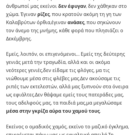
άνθρωποί μας εκείνοι
δεν έφυγαν
, δεν χάθηκαν στο
χώμα. Έγιναν
ρίζες
, που κρατούν ακόμη τη γη των
Καλαβρύτων όρθια,έγιναν
ανάσες
, που σηκώνουν
τον άνεμο της μνήμης, κάθε φορά που πλησιάζει ο
Δεκέμβρης.
Εμείς, λοιπόν, οι επιγενόμενοι… Εμείς της δεύτερης
γενιάς μετά την τραγωδία, αλλά και οι ακόμα
νεότερες γενιές,δεν είδαμε τις φλόγες, μα τις
νιώθουμε μέσα στις φλέβες μας.Δεν ακούσαμε τις
ριπές των εκτελεστών, αλλά μας ξυπνούν στα όνειρα
ως εφιάλτες.Δεν θάψαμε εμείς τους πατεράδες μας,
τους αδελφούς μας, τα παιδιά μας,μα μεγαλώσαμε
μέσα στην γκρίζα αύρα του χαμού τους
.
Εκείνος ο ομαδικός χαμός, εκείνο το μαζικό έγκλημα,
επικρέμεται πάνω μας ως εφιαλτική απειλή.Τη