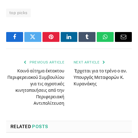
top picks
Facebook
Twitter
Pinterest
LinkedIn
Tumblr
WhatsApp
Email
PREVIOUS ARTICLE
NEXT ARTICLE
Κοινό αίτημα έκτακτου
Έρχεται για το τρένο ο αν.
Περιφερειακού Συμβουλίου
Υπουργός Μεταφορών Κ.
για τις αγροτικές
Κυρανάκης
κινητοποιήσεις από την
Περιφερειακή
Αντιπολίτευση
RELATED
POSTS