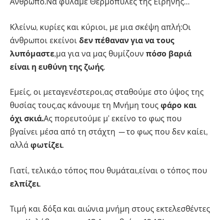
Άνθρωπο.Να φυλάμε Θερμοπύλες της Ειρήνης…
Κλείνω, κυρίες και κύριοι, με μια σκέψη απλή:Οι
άνθρωποι εκείνοι
δεν πέθαναν για να τους
λυπόμαστε
,μα για να μας θυμίζουν
πόσο βαριά
είναι η ευθύνη της ζωής
.
Εμείς, οι μεταγενέστεροι,ας σταθούμε στο ύψος της
θυσίας τους,ας κάνουμε τη Μνήμη τους
φάρο και
όχι σκιά.
Ας πορευτούμε μ’ εκείνο το φως που
βγαίνει μέσα από τη στάχτη —το φως που δεν καίει,
αλλά
φωτίζει
.
Γιατί, τελικά,ο τόπος που θυμάται,είναι ο τόπος που
ελπίζει
.
Τιμή και δόξα και αιώνια μνήμη στους εκτελεσθέντες