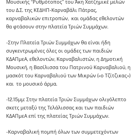
Μουσικής “Ρυθμότοπος” του Άκη Χατζημικέ μελών
του Δ.Σ. της ΚΕΔΗΠ-Καρναβάλι Πάτρας,
καρναβαλικών επιτροπών, και ομάδας εθελοντών
θα φτάσουν στην πλατεία Τριών Συμμάχων.
-Στην Πλατεία Τριών Συμμάχων θα είναι ήδη
συγκεντρωμένες όλες οι ομάδες των παιδιών
ΚΔΑΠμεΑ, εθελοντών, Καρναβαλιστών, η Δημοτική
Μουσική, η Βασίλισσα του Πατρινού Καρναβαλιού, η
μασκότ του Καρναβαλιού των Μικρών («ο Τζίτζικας»)
και το μουσικό άρμα.
-12.15μμ: Στην πλατεία Τριών Συμμάχων ολιγόλεπτο
σκετς μεταξύ της Τελάλισσας και των παιδιών
ΚΔΑΠμεΑ επί της πλατείας Τριών Συμμάχων.
-Καρναβαλική πομπή όλων των συμμετεχόντων