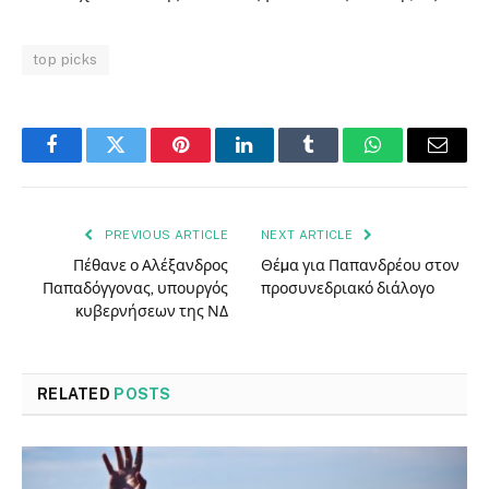
top picks
Facebook
Twitter
Pinterest
LinkedIn
Tumblr
WhatsApp
Email
PREVIOUS ARTICLE
NEXT ARTICLE
Πέθανε ο Αλέξανδρος
Θέµα για Παπανδρέου στον
Παπαδόγγονας, υπουργός
προσυνεδριακό διάλογο
κυβερνήσεων της ΝΔ
RELATED
POSTS