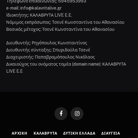
Tηλέφωνο επικοινωνίας: 6945953993
e-mail: info@kalavritalive.gr
Iδιοκτήτης: ΚΑΛΑΒΡΥΤΑ LIVE E.E.
Νόμιμος εκπρόσωπος: Τσενέ Κωνσταντίνα του Αθανασίου
Βασικός μέτοχος: Τσενέ Κωνσταντίνα του Αθανασίου
Διευθυντής: Ρηγόπουλος Κωνσταντίνος
Διευθυντής σύνταξης: Σπυριδούλα Τσενέ
Διαχειριστής: Παπαβραμόπουλος Νικόλαος
Δικαιούχος του ονόματος τομέα (domain name): ΚΑΛΑΒΡΥΤΑ
LIVE E.E
Facebook
Instagram
ΑΡΧΙΚΉ
ΚΑΛΆΒΡΥΤΑ
ΔΥΤΙΚΉ ΕΛΛΆΔΑ
ΔΙΑΎΓΕΙΑ