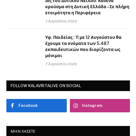
Ιός του Δυτικού Νείλου: Κανένα
κρούσμα στη Δυτική Ελλάδα – Σε πλήρη
ετοιμότητα η Περιφέρεια
7 Αυγούστου 2026
Υφ. Παιδείας : 11 με 12 Αυγούστου θα
έχουμε τα ονόματα των 5.487
εκπαιδευτικών που διορίζοντα ως
μόνιμοι
7 Αυγούστου 2026
FOLLOW KALAVRITALIVE ON SOCIAL
Facebook
Instagram
ΜΗΝ ΧΆΣΕΤΕ