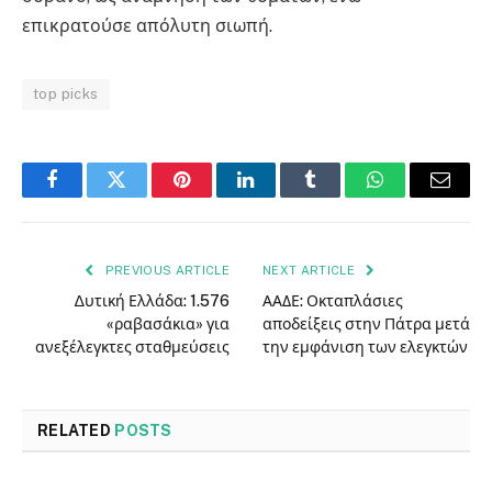
επικρατούσε απόλυτη σιωπή.
top picks
Facebook
Twitter
Pinterest
LinkedIn
Tumblr
WhatsApp
Email
PREVIOUS ARTICLE
NEXT ARTICLE
∆υτική Ελλάδα: 1.576
ΑΑΔΕ: Οκταπλάσιες
«ραβασάκια» για
αποδείξεις στην Πάτρα μετά
ανεξέλεγκτες σταθμεύσεις
την εμφάνιση των ελεγκτών
RELATED
POSTS