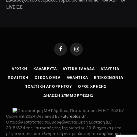
Δικαιούχος του ονόματος τομέα (domain name): ΚΑΛΑΒΡΥΤΑ
LIVE E.E
Facebook
Instagram
ΑΡΧΙΚΉ
ΚΑΛΆΒΡΥΤΑ
ΔΥΤΙΚΉ ΕΛΛΆΔΑ
ΔΙΑΎΓΕΙΑ
ΠΟΛΙΤΙΚΉ
ΟΙΚΟΝΟΜΊΑ
ΑΘΛΗΤΙΚΆ
ΕΠΙΚΟΙΝΩΝΊΑ
ΠΟΛΙΤΙΚΉ ΑΠΟΡΡΉΤΟΥ
ΌΡΟΙ ΧΡΉΣΗΣ
ΔΉΛΩΣΗ ΣΥΜΜΌΡΦΩΣΗΣ
Αριθμός Πιστοποίησης Μ.Η.Τ. 252151
Copyright 2024 Designed By
Futureplus.Gr
.
Ο παρών ιστότοπος συμμορφώνονται με τη Σύσταση (ΕΕ)
2018/334 της Επιτροπής της 1ης Μαρτίου 2018 σχετικά με τα
μέτρα για την αποτελεσματική αντιμετώπιση του παράνομου