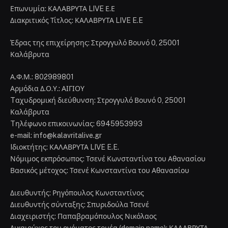
Επωνυμία: ΚΑΛΑΒΡΥΤΑ LIVE Ε.Ε
Διακριτικός Τίτλος: ΚΑΛΑΒΡΥΤΑ LIVE E.E
Έδρας της επιχείρησης: Στρογγυλό Βουνό 0, 25001
Καλάβρυτα
Α.Φ.Μ.: 802989801
Αρμόδια Δ.Ο.Υ.: ΑΙΓΙΟΥ
Tαχυδρομική διεύθυνση: Στρογγυλό Βουνό 0, 25001
Καλάβρυτα
Tηλέφωνο επικοινωνίας: 6945953993
e-mail: info@kalavritalive.gr
Iδιοκτήτης: ΚΑΛΑΒΡΥΤΑ LIVE E.E.
Νόμιμος εκπρόσωπος: Τσενέ Κωνσταντίνα του Αθανασίου
Βασικός μέτοχος: Τσενέ Κωνσταντίνα του Αθανασίου
Διευθυντής: Ρηγόπουλος Κωνσταντίνος
Διευθυντής σύνταξης: Σπυριδούλα Τσενέ
Διαχειριστής: Παπαβραμόπουλος Νικόλαος