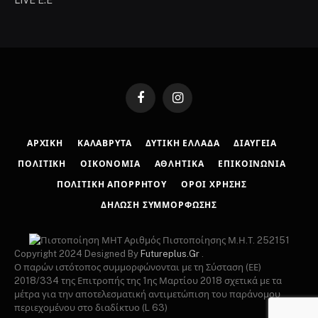
Facebook
Instagram
ΑΡΧΙΚΉ
ΚΑΛΆΒΡΥΤΑ
ΔΥΤΙΚΉ ΕΛΛΆΔΑ
ΔΙΑΎΓΕΙΑ
ΠΟΛΙΤΙΚΉ
ΟΙΚΟΝΟΜΊΑ
ΑΘΛΗΤΙΚΆ
ΕΠΙΚΟΙΝΩΝΊΑ
ΠΟΛΙΤΙΚΉ ΑΠΟΡΡΉΤΟΥ
ΌΡΟΙ ΧΡΉΣΗΣ
ΔΉΛΩΣΗ ΣΥΜΜΌΡΦΩΣΗΣ
Αριθμός Πιστοποίησης Μ.Η.Τ. 252151
Copyright 2024 Designed By
Futureplus.Gr
.
Ο παρών ιστότοπος συμμορφώνονται με τη Σύσταση (ΕΕ)
2018/334 της Επιτροπής της 1ης Μαρτίου 2018 σχετικά με τα
μέτρα για την αποτελεσματική αντιμετώπιση του παράνομου
περιεχομένου στο διαδίκτυο (L 63)