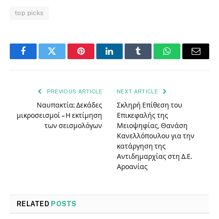
top picks
Facebook
Twitter
Pinterest
LinkedIn
Tumblr
WhatsApp
Email
PREVIOUS ARTICLE
NEXT ARTICLE
Ναυπακτία: Δεκάδες
Σκληρή Επίθεση του
μικροσεισμοί – Η εκτίμηση
Επικεφαλής της
των σεισμολόγων
Μειοψηφίας, Θανάση
Κανελλόπουλου για την
κατάργηση της
Αντιδημαρχίας στη Δ.Ε.
Αροανίας
RELATED
POSTS