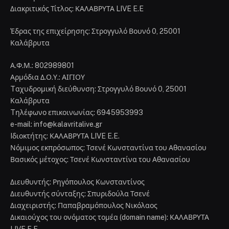
Διακριτικός Τίτλος: ΚΑΛΑΒΡΥΤΑ LIVE E.E
Έδρας της επιχείρησης: Στρογγυλό Βουνό 0, 25001
Καλάβρυτα
Α.Φ.Μ.: 802989801
Αρμόδια Δ.Ο.Υ.: ΑΙΓΙΟΥ
Tαχυδρομική διεύθυνση: Στρογγυλό Βουνό 0, 25001
Καλάβρυτα
Tηλέφωνο επικοινωνίας: 6945953993
e-mail: info@kalavritalive.gr
Iδιοκτήτης: ΚΑΛΑΒΡΥΤΑ LIVE E.E.
Νόμιμος εκπρόσωπος: Τσενέ Κωνσταντίνα του Αθανασίου
Βασικός μέτοχος: Τσενέ Κωνσταντίνα του Αθανασίου
Διευθυντής: Ρηγόπουλος Κωνσταντίνος
Διευθυντής σύνταξης: Σπυριδούλα Τσενέ
Διαχειριστής: Παπαβραμόπουλος Νικόλαος
Δικαιούχος του ονόματος τομέα (domain name): ΚΑΛΑΒΡΥΤΑ
LIVE E.E