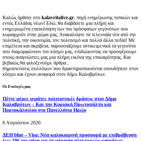
Καλώς ήρθατε στο
kalavritalive.gr
, πηγή ενημέρωσης τοπικών και
εντός Ελλάδας νέων! Εδώ, θα διαβάσετε μια πλήρη και
ενημερωμένη επισκόπηση των πιο πρόσφατων γεγονότων που
κυριαρχούν στην χώρα μας. Ανακαλύψτε τα τελευταία νέα από την
πολιτική, την οικονομία, τον πολιτισμό και πολλά άλλα πεδία! Με
επιμέλεια και ακρίβεια, παρουσιάζουμε αντικειμενικά τα γεγονότα
που διαμορφώνουν τον κόσμο μας, επιδιώκοντας να προσφέρουμε
στους αναγνώστες μας μια πλήρη εικόνα της επικαιρότητας. Και
βεβαιώς θα φιλοξενούμε άρθρα ,
δημοσιεύσεις συλλόγων που δραστηριοποιούνται οπουδήποτε στον
κόσμο και έχουν αναφορά στον δήμο Καλαβρύτων.
Οι Επιλογές μας
Πέντε μέρες γεμάτες πολιτιστικές δράσεις στον Δήμο
Καλαβρύτων – Και την Κυριακή Πρωτοψάλτη και
Πορτοκάλογλου στο Πανελλήνιο Ηρώο
6 Αυγούστου 2026
ΔΕΗ blue – Visa: Νέα καλοκαιρινή προσφορά με επιβράβευση
έως 18€ τον μήνα για τη φόρτιση ηλεκτρικών οχημάτων