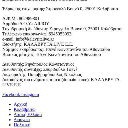
Έδρας της επιχείρησης: Στρογγυλό Βουνό 0, 25001 Καλάβρυτα
Α.Φ.Μ.: 802989801
Αρμόδια Δ.Ο.Υ.: ΑΙΓΙΟΥ
Tαχυδρομική διεύθυνση: Στρογγυλό Βουνό 0, 25001 Καλάβρυτα
Tηλέφωνο επικοινωνίας: 6945953993
e-mail: info@kalavritalive.gr
Iδιοκτήτης: ΚΑΛΑΒΡΥΤΑ LIVE E.E.
Νόμιμος εκπρόσωπος: Τσενέ Κωνσταντίνα του Αθανασίου
Βασικός μέτοχος: Τσενέ Κωνσταντίνα του Αθανασίου
Διευθυντής: Ρηγόπουλος Κωνσταντίνος
Διευθυντής σύνταξης: Σπυριδούλα Τσενέ
Διαχειριστής: Παπαβραμόπουλος Νικόλαος
Δικαιούχος του ονόματος τομέα (domain name): ΚΑΛΑΒΡΥΤΑ
LIVE E.E
Facebook
Instagram
Αρχική
Καλάβρυτα
Δυτική Ελλάδα
Διαύγεια
Πολιτική