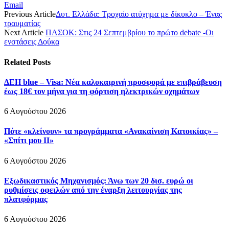
Email
Previous Article
Δυτ. Ελλάδα: Τροχαίο ατύχημα με δίκυκλο – Ένας
τραυματίας
Next Article
ΠΑΣΟΚ: Στις 24 Σεπτεμβρίου το πρώτο debate -Οι
ενστάσεις Δούκα
Related
Posts
ΔΕΗ blue – Visa: Νέα καλοκαιρινή προσφορά με επιβράβευση
έως 18€ τον μήνα για τη φόρτιση ηλεκτρικών οχημάτων
6 Αυγούστου 2026
Πότε «κλείνουν» τα προγράμματα «Ανακαίνιση Κατοικίας» –
«Σπίτι μου ΙΙ»
6 Αυγούστου 2026
Εξωδικαστικός Μηχανισμός: Άνω των 20 δισ. ευρώ οι
ρυθμίσεις οφειλών από την έναρξη λειτουργίας της
πλατφόρμας
6 Αυγούστου 2026