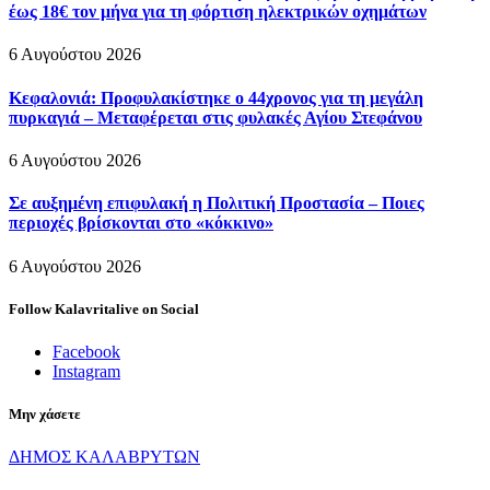
έως 18€ τον μήνα για τη φόρτιση ηλεκτρικών οχημάτων
6 Αυγούστου 2026
Κεφαλονιά: Προφυλακίστηκε ο 44χρονος για τη μεγάλη
πυρκαγιά – Μεταφέρεται στις φυλακές Αγίου Στεφάνου
6 Αυγούστου 2026
Σε αυξημένη επιφυλακή η Πολιτική Προστασία – Ποιες
περιοχές βρίσκονται στο «κόκκινο»
6 Αυγούστου 2026
Follow Kalavritalive on Social
Facebook
Instagram
Μην χάσετε
ΔΗΜΟΣ ΚΑΛΑΒΡΥΤΩΝ