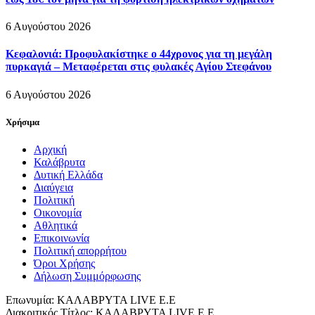
6 Αυγούστου 2026
Κεφαλονιά: Προφυλακίστηκε ο 44χρονος για τη μεγάλη
πυρκαγιά – Μεταφέρεται στις φυλακές Αγίου Στεφάνου
6 Αυγούστου 2026
Χρήσιμα
Αρχική
Καλάβρυτα
Δυτική Ελλάδα
Διαύγεια
Πολιτική
Οικονομία
Αθλητικά
Επικοινωνία
Πολιτική απορρήτου
Όροι Χρήσης
Δήλωση Συμμόρφωσης
Επωνυμία: ΚΑΛΑΒΡΥΤΑ LIVE Ε.Ε
Διακριτικός Τίτλος: ΚΑΛΑΒΡΥΤΑ LIVE E.E