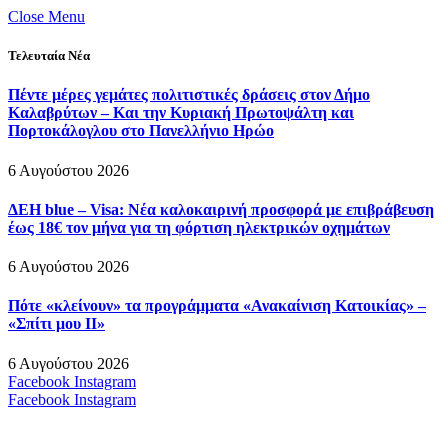
Close Menu
Τελευταία Νέα
Πέντε μέρες γεμάτες πολιτιστικές δράσεις στον Δήμο
Καλαβρύτων – Και την Κυριακή Πρωτοψάλτη και
Πορτοκάλογλου στο Πανελλήνιο Ηρώο
6 Αυγούστου 2026
ΔΕΗ blue – Visa: Νέα καλοκαιρινή προσφορά με επιβράβευση
έως 18€ τον μήνα για τη φόρτιση ηλεκτρικών οχημάτων
6 Αυγούστου 2026
Πότε «κλείνουν» τα προγράμματα «Ανακαίνιση Κατοικίας» –
«Σπίτι μου ΙΙ»
6 Αυγούστου 2026
Facebook
Instagram
Facebook
Instagram