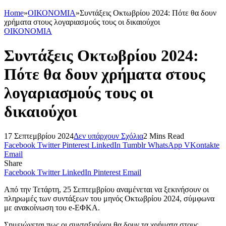
Home
»
ΟΙΚΟΝΟΜΙΑ
»
Συντάξεις Οκτωβρίου 2024: Πότε θα δουν
χρήματα στους λογαριασμούς τους οι δικαιούχοι
ΟΙΚΟΝΟΜΙΑ
Συντάξεις Οκτωβρίου 2024:
Πότε θα δουν χρήματα στους
λογαριασμούς τους οι
δικαιούχοι
17 Σεπτεμβρίου 2024
Δεν υπάρχουν Σχόλια
2 Mins Read
Facebook
Twitter
Pinterest
LinkedIn
Tumblr
WhatsApp
VKontakte
Email
Share
Facebook
Twitter
LinkedIn
Pinterest
Email
Από την Τετάρτη, 25 Σεπτεμβρίου αναμένεται να ξεκινήσουν οι
πληρωμές των συντάξεων του μηνός Οκτωβρίου 2024, σύμφωνα
με ανακοίνωση του e-ΕΦΚΑ.
Σημειώνεται πως οι συνταξιούχοι θα δουν τα χρήματα στους