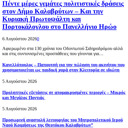
Πέντε μέρες γεμάτες πολιτιστικές δράσεις
στον Δήμο Καλαβρύτων – Και την
Κυριακή Πρωτοψάλτη και
Πορτοκάλογλου στο Πανελλήνιο Ηρώο
6 Αυγούστου 2026
0
Αφιερωμένο στα 130 χρόνια του Οδοντωτού Σιδηροδρόμου αλλά
και στις συντονισμένες προσπάθειες που γίνονται για…
Κανελλόπουλος – Παπουτσή για την πώληση του ακινήτου που
χρησιμοποιείται ως παιδική χαρά στην Κλειτορία σε ιδιώτη
5 Αυγούστου 2026
Προληπτικές εξετάσεις σε απομακρυσμένες περιοχές – Μικρός
και Μεγάλος Ποντιάς
5 Αυγούστου 2026
Προσωρινή αναστολή λειτουργίας του Μητροπολιτικού Ιερού
Ναού Κοιμήσεως της Θεοτόκου Καλαβρύτων”