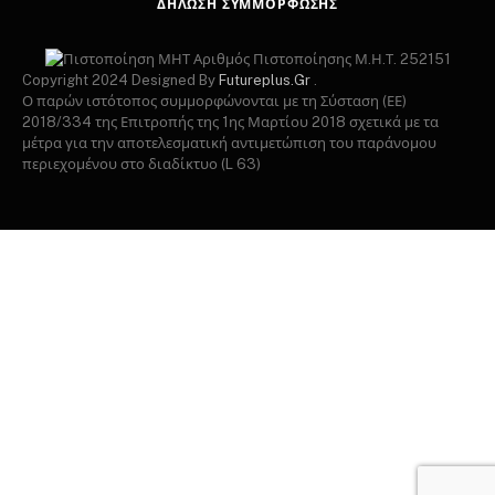
ΔΉΛΩΣΗ ΣΥΜΜΌΡΦΩΣΗΣ
Αριθμός Πιστοποίησης Μ.Η.Τ. 252151
Copyright 2024 Designed By
Futureplus.Gr
.
Ο παρών ιστότοπος συμμορφώνονται με τη Σύσταση (ΕΕ)
2018/334 της Επιτροπής της 1ης Μαρτίου 2018 σχετικά με τα
μέτρα για την αποτελεσματική αντιμετώπιση του παράνομου
περιεχομένου στο διαδίκτυο (L 63)