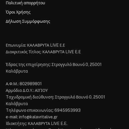
Πολιτική απορρήτου
Όροι Χρήσης
Δήλωση Συμμόρφωσης
Επωνυμία: ΚΑΛΑΒΡΥΤΑ LIVE Ε.Ε
Διακριτικός Τίτλος: ΚΑΛΑΒΡΥΤΑ LIVE E.E
Έδρας της επιχείρησης: Στρογγυλό Βουνό 0, 25001
Καλάβρυτα
Α.Φ.Μ.: 802989801
Αρμόδια Δ.Ο.Υ.: ΑΙΓΙΟΥ
Tαχυδρομική διεύθυνση: Στρογγυλό Βουνό 0, 25001
Καλάβρυτα
Tηλέφωνο επικοινωνίας: 6945953993
e-mail: info@kalavritalive.gr
Iδιοκτήτης: ΚΑΛΑΒΡΥΤΑ LIVE E.E.