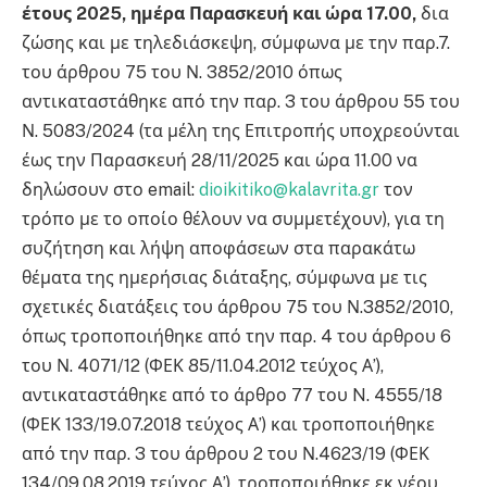
έτους 2025, ημέρα Παρασκευή και ώρα 17.00,
δια
ζώσης και με τηλεδιάσκεψη, σύμφωνα με την παρ.7.
του άρθρου 75 του Ν. 3852/2010 όπως
αντικαταστάθηκε από την παρ. 3 του άρθρου 55 του
Ν. 5083/2024 (τα μέλη της Επιτροπής υποχρεούνται
έως την Παρασκευή 28/11/2025 και ώρα 11.00 να
δηλώσουν στο email:
dioikitiko@kalavrita.gr
τον
τρόπο με το οποίο θέλουν να συμμετέχουν), για τη
συζήτηση και λήψη αποφάσεων στα παρακάτω
θέματα της ημερήσιας διάταξης, σύμφωνα με τις
σχετικές διατάξεις του άρθρου 75 του Ν.3852/2010,
όπως τροποποιήθηκε από την παρ. 4 του άρθρου 6
του Ν. 4071/12 (ΦΕΚ 85/11.04.2012 τεύχος Α’),
αντικαταστάθηκε από το άρθρο 77 του N. 4555/18
(ΦΕΚ 133/19.07.2018 τεύχος Α’) και τροποποιήθηκε
από την παρ. 3 του άρθρου 2 του Ν.4623/19 (ΦΕΚ
134/09.08.2019 τεύχος Α’), τροποποιήθηκε εκ νέου