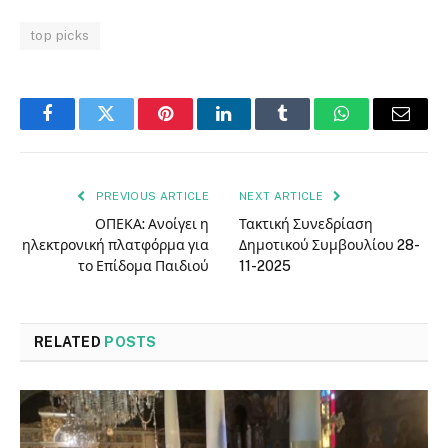
top picks
Facebook
Twitter
Pinterest
LinkedIn
Tumblr
WhatsApp
Email
PREVIOUS ARTICLE
NEXT ARTICLE
ΟΠΕΚΑ: Ανοίγει η
Τακτική Συνεδρίαση
ηλεκτρονική πλατφόρμα για
Δημοτικού Συμβουλίου 28-
το Επίδομα Παιδιού
11-2025
RELATED
POSTS