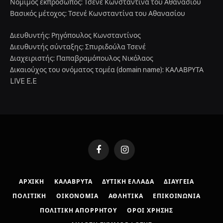
Νόμιμος εκπρόσωπος: Τσενέ Κωνσταντίνα του Αθανασίου
Βασικός μέτοχος: Τσενέ Κωνσταντίνα του Αθανασίου
Διευθυντής: Ρηγόπουλος Κωνσταντίνος
Διευθυντής σύνταξης: Σπυριδούλα Τσενέ
Διαχειριστής: Παπαβραμόπουλος Νικόλαος
Δικαιούχος του ονόματος τομέα (domain name): ΚΑΛΑΒΡΥΤΑ
LIVE E.E
Facebook
Instagram
ΑΡΧΙΚΉ
ΚΑΛΆΒΡΥΤΑ
ΔΥΤΙΚΉ ΕΛΛΆΔΑ
ΔΙΑΎΓΕΙΑ
ΠΟΛΙΤΙΚΉ
ΟΙΚΟΝΟΜΊΑ
ΑΘΛΗΤΙΚΆ
ΕΠΙΚΟΙΝΩΝΊΑ
ΠΟΛΙΤΙΚΉ ΑΠΟΡΡΉΤΟΥ
ΌΡΟΙ ΧΡΉΣΗΣ