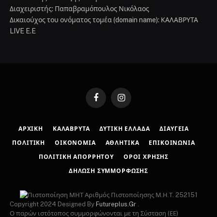
Διαχειριστής: Παπαβραμόπουλος Νικόλαος
Δικαιούχος του ονόματος τομέα (domain name): ΚΑΛΑΒΡΥΤΑ
LIVE E.E
Facebook
Instagram
ΑΡΧΙΚΉ
ΚΑΛΆΒΡΥΤΑ
ΔΥΤΙΚΉ ΕΛΛΆΔΑ
ΔΙΑΎΓΕΙΑ
ΠΟΛΙΤΙΚΉ
ΟΙΚΟΝΟΜΊΑ
ΑΘΛΗΤΙΚΆ
ΕΠΙΚΟΙΝΩΝΊΑ
ΠΟΛΙΤΙΚΉ ΑΠΟΡΡΉΤΟΥ
ΌΡΟΙ ΧΡΉΣΗΣ
ΔΉΛΩΣΗ ΣΥΜΜΌΡΦΩΣΗΣ
Αριθμός Πιστοποίησης Μ.Η.Τ. 252151
Copyright 2024 Designed By
Futureplus.Gr
.
Ο παρών ιστότοπος συμμορφώνονται με τη Σύσταση (ΕΕ)