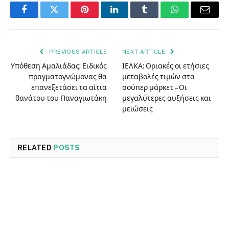
Facebook
Twitter
Pinterest
LinkedIn
Tumblr
WhatsApp
Email
PREVIOUS ARTICLE
NEXT ARTICLE
Υπόθεση Αμαλιάδας: Ειδικός
ΙΕΛΚΑ: Οριακές οι ετήσιες
πραγματογνώμονας θα
μεταβολές τιμών στα
επανεξετάσει τα αίτια
σούπερ μάρκετ – Οι
θανάτου του Παναγιωτάκη
μεγαλύτερες αυξήσεις και
μειώσεις
RELATED
POSTS