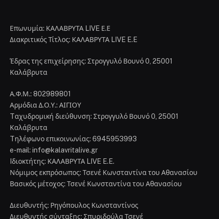
Επωνυμία: ΚΑΛΑΒΡΥΤΑ LIVE Ε.Ε
Διακριτικός Τίτλος: ΚΑΛΑΒΡΥΤΑ LIVE E.E
Έδρας της επιχείρησης: Στρογγυλό Βουνό 0, 25001
Καλάβρυτα
Α.Φ.Μ.: 802989801
Αρμόδια Δ.Ο.Υ.: ΑΙΓΙΟΥ
Tαχυδρομική διεύθυνση: Στρογγυλό Βουνό 0, 25001
Καλάβρυτα
Tηλέφωνο επικοινωνίας: 6945953993
e-mail: info@kalavritalive.gr
Iδιοκτήτης: ΚΑΛΑΒΡΥΤΑ LIVE E.E.
Νόμιμος εκπρόσωπος: Τσενέ Κωνσταντίνα του Αθανασίου
Βασικός μέτοχος: Τσενέ Κωνσταντίνα του Αθανασίου
Διευθυντής: Ρηγόπουλος Κωνσταντίνος
Διευθυντής σύνταξης: Σπυριδούλα Τσενέ