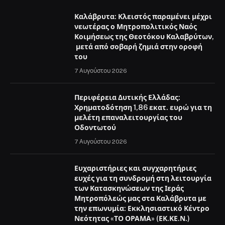
Καλάβρυτα: Κλειστός παραμένει μέχρι
νεωτέρας ο Μητροπολιτικός Ναός
Κοιμήσεως της Θεοτόκου Καλαβρύτων,
μετά από σοβαρή ζημιά στην οροφή
του
7 Αυγούστου 2026
Περιφέρεια Δυτικής Ελλάδας:
Χρηματοδότηση 1,86 εκατ. ευρώ για τη
μελέτη επαναλειτουργίας του
Οδοντωτού
7 Αυγούστου 2026
Ευχαριστήριες και συγχαρητήριες
ευχές για τη συνδρομή στη λειτουργία
των Κατασκηνώσεων της Ιεράς
Μητροπόλεώς μας στα Καλάβρυτα με
την επωνυμία: Εκκλησιαστικό Κέντρο
Νεότητας «ΤΟ ΟΡΑΜΑ» (ΕΚ.ΚΕ.Ν.)