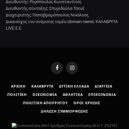
Διευθυντής: Ρηγόπουλος Κωνσταντίνος
Διευθυντής σύνταξης: Σπυριδούλα Τσενέ
Διαχειριστής: Παπαβραμόπουλος Νικόλαος
Δικαιούχος του ονόματος τομέα (domain name): ΚΑΛΑΒΡΥΤΑ
LIVE E.E
Facebook
Instagram
ΑΡΧΙΚΉ
ΚΑΛΆΒΡΥΤΑ
ΔΥΤΙΚΉ ΕΛΛΆΔΑ
ΔΙΑΎΓΕΙΑ
ΠΟΛΙΤΙΚΉ
ΟΙΚΟΝΟΜΊΑ
ΑΘΛΗΤΙΚΆ
ΕΠΙΚΟΙΝΩΝΊΑ
ΠΟΛΙΤΙΚΉ ΑΠΟΡΡΉΤΟΥ
ΌΡΟΙ ΧΡΉΣΗΣ
ΔΉΛΩΣΗ ΣΥΜΜΌΡΦΩΣΗΣ
Αριθμός Πιστοποίησης Μ.Η.Τ. 252151