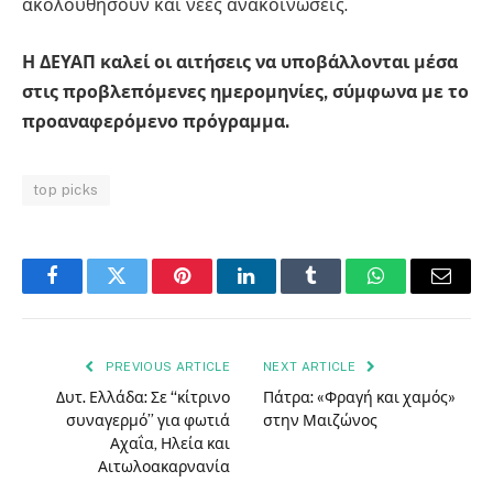
ακολουθήσουν και νέες ανακοινώσεις.
Η ΔΕΥΑΠ καλεί οι αιτήσεις να υποβάλλονται μέσα
στις προβλεπόμενες ημερομηνίες, σύμφωνα με το
προαναφερόμενο πρόγραμμα.
top picks
Facebook
Twitter
Pinterest
LinkedIn
Tumblr
WhatsApp
Email
PREVIOUS ARTICLE
NEXT ARTICLE
Δυτ. Ελλάδα: Σε “κίτρινο
Πάτρα: «Φραγή και χαμός»
συναγερμό” για φωτιά
στην Μαιζώνος
Αχαΐα, Ηλεία και
Αιτωλοακαρνανία