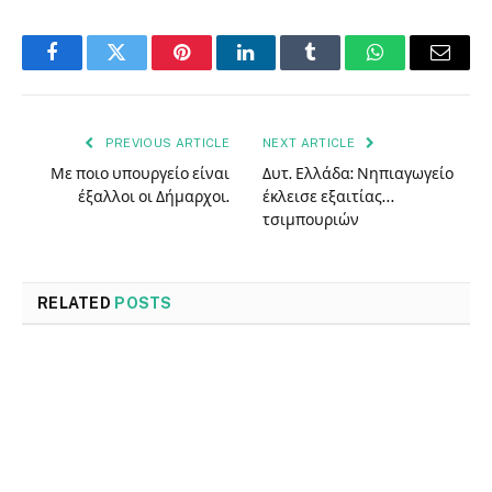
Facebook
Twitter
Pinterest
LinkedIn
Tumblr
WhatsApp
Email
PREVIOUS ARTICLE
NEXT ARTICLE
Με ποιο υπουργείο είναι
Δυτ. Ελλάδα: Νηπιαγωγείο
έξαλλοι οι Δήμαρχοι.
έκλεισε εξαιτίας…
τσιμπουριών
RELATED
POSTS