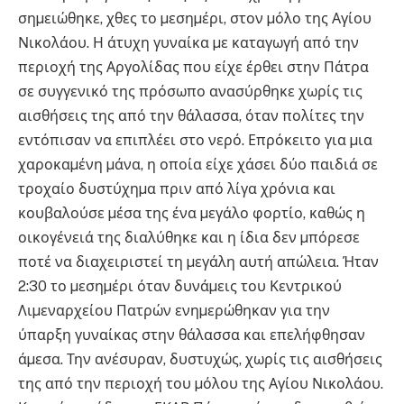
σηµειώθηκε, χθες το µεσηµέρι, στον µόλο της Αγίου
Νικολάου. Η άτυχη γυναίκα µε καταγωγή από την
περιοχή της Αργολίδας που είχε έρθει στην Πάτρα
σε συγγενικό της πρόσωπο ανασύρθηκε χωρίς τις
αισθήσεις της από την θάλασσα, όταν πολίτες την
εντόπισαν να επιπλέει στο νερό. Επρόκειτο για µια
χαροκαµένη µάνα, η οποία είχε χάσει δύο παιδιά σε
τροχαίο δυστύχηµα πριν από λίγα χρόνια και
κουβαλούσε µέσα της ένα µεγάλο φορτίο, καθώς η
οικογένειά της διαλύθηκε και η ίδια δεν µπόρεσε
ποτέ να διαχειριστεί τη µεγάλη αυτή απώλεια. Ήταν
2:30 το µεσηµέρι όταν δυνάµεις του Κεντρικού
Λιµεναρχείου Πατρών ενηµερώθηκαν για την
ύπαρξη γυναίκας στην θάλασσα και επελήφθησαν
άµεσα. Την ανέσυραν, δυστυχώς, χωρίς τις αισθήσεις
της από την περιοχή του µόλου της Αγίου Νικολάου.