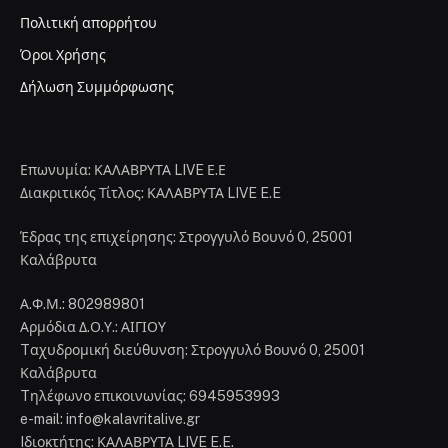
Πολιτική απορρήτου
Όροι Χρήσης
Δήλωση Συμμόρφωσης
Επωνυμία: ΚΑΛΑΒΡΥΤΑ LIVE Ε.Ε
Διακριτικός Τίτλος: ΚΑΛΑΒΡΥΤΑ LIVE E.E
Έδρας της επιχείρησης: Στρογγυλό Βουνό 0, 25001
Καλάβρυτα
Α.Φ.Μ.: 802989801
Αρμόδια Δ.Ο.Υ.: ΑΙΓΙΟΥ
Tαχυδρομική διεύθυνση: Στρογγυλό Βουνό 0, 25001
Καλάβρυτα
Tηλέφωνο επικοινωνίας: 6945953993
e-mail: info@kalavritalive.gr
Iδιοκτήτης: ΚΑΛΑΒΡΥΤΑ LIVE E.E.