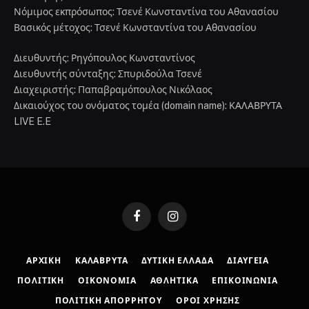
Νόμιμος εκπρόσωπος: Τσενέ Κωνσταντίνα του Αθανασίου
Βασικός μέτοχος: Τσενέ Κωνσταντίνα του Αθανασίου
Διευθυντής: Ρηγόπουλος Κωνσταντίνος
Διευθυντής σύνταξης: Σπυριδούλα Τσενέ
Διαχειριστής: Παπαβραμόπουλος Νικόλαος
Δικαιούχος του ονόματος τομέα (domain name): ΚΑΛΑΒΡΥΤΑ
LIVE E.E
Facebook
Instagram
ΑΡΧΙΚΉ
ΚΑΛΆΒΡΥΤΑ
ΔΥΤΙΚΉ ΕΛΛΆΔΑ
ΔΙΑΎΓΕΙΑ
ΠΟΛΙΤΙΚΉ
ΟΙΚΟΝΟΜΊΑ
ΑΘΛΗΤΙΚΆ
ΕΠΙΚΟΙΝΩΝΊΑ
ΠΟΛΙΤΙΚΉ ΑΠΟΡΡΉΤΟΥ
ΌΡΟΙ ΧΡΉΣΗΣ