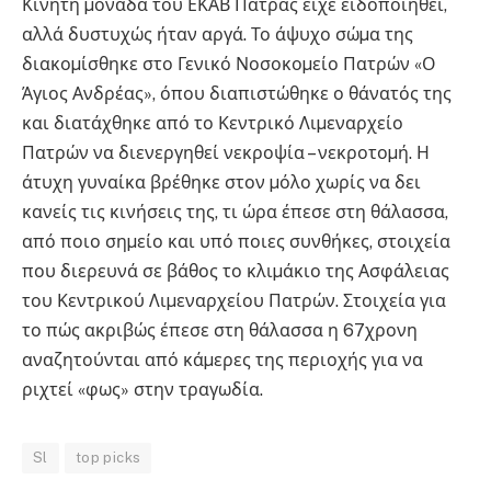
Κινητή µονάδα του ΕΚΑΒ Πάτρας είχε ειδοποιηθεί,
αλλά δυστυχώς ήταν αργά. Το άψυχο σώµα της
διακοµίσθηκε στο Γενικό Νοσοκοµείο Πατρών «Ο
Άγιος Ανδρέας», όπου διαπιστώθηκε ο θάνατός της
και διατάχθηκε από το Κεντρικό Λιµεναρχείο
Πατρών να διενεργηθεί νεκροψία – νεκροτοµή. Η
άτυχη γυναίκα βρέθηκε στον µόλο χωρίς να δει
κανείς τις κινήσεις της, τι ώρα έπεσε στη θάλασσα,
από ποιο σηµείο και υπό ποιες συνθήκες, στοιχεία
που διερευνά σε βάθος το κλιµάκιο της Ασφάλειας
του Κεντρικού Λιµεναρχείου Πατρών. Στοιχεία για
το πώς ακριβώς έπεσε στη θάλασσα η 67χρονη
αναζητούνται από κάµερες της περιοχής για να
ριχτεί «φως» στην τραγωδία.
Sl
top picks