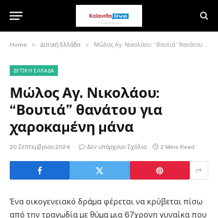
»
»
Home
Δυτική Ελλάδα
Μώλος Αγ. Νικολάου: “Βουτιά” θανάτου για χαροκαµένη µάνα
ΔΥΤΙΚΉ ΕΛΛΆΔΑ
Μώλος Αγ. Νικολάου:
“Βουτιά” θανάτου για
χαροκαµένη µάνα
20 Σεπτεμβρίου 2024
Δεν υπάρχουν Σχόλια
2 Mins Read
Ένα οικογενειακό δράµα φέρεται να κρύβεται πίσω
από την τραγωδία µε θύµα µια 67χρονη γυναίκα που