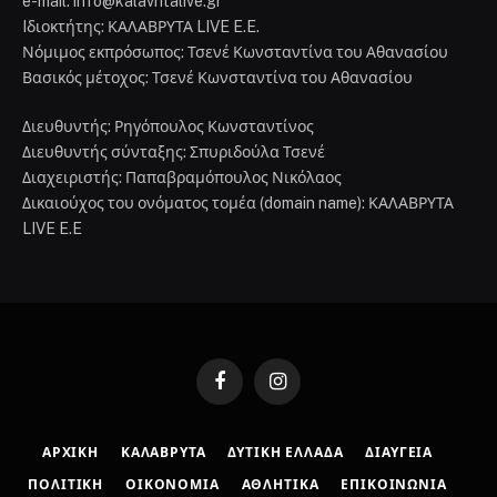
e-mail: info@kalavritalive.gr
Iδιοκτήτης: ΚΑΛΑΒΡΥΤΑ LIVE E.E.
Νόμιμος εκπρόσωπος: Τσενέ Κωνσταντίνα του Αθανασίου
Βασικός μέτοχος: Τσενέ Κωνσταντίνα του Αθανασίου
Διευθυντής: Ρηγόπουλος Κωνσταντίνος
Διευθυντής σύνταξης: Σπυριδούλα Τσενέ
Διαχειριστής: Παπαβραμόπουλος Νικόλαος
Δικαιούχος του ονόματος τομέα (domain name): ΚΑΛΑΒΡΥΤΑ
LIVE E.E
Facebook
Instagram
ΑΡΧΙΚΉ
ΚΑΛΆΒΡΥΤΑ
ΔΥΤΙΚΉ ΕΛΛΆΔΑ
ΔΙΑΎΓΕΙΑ
ΠΟΛΙΤΙΚΉ
ΟΙΚΟΝΟΜΊΑ
ΑΘΛΗΤΙΚΆ
ΕΠΙΚΟΙΝΩΝΊΑ