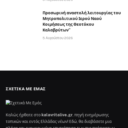
Προσωρινή αναστολή λειτουργίας του
Μητροπολιτικού Ιερού Ναού
Κοιμήσεως της Θεοτόκου
Καλαβρύτων”
5 Αυγούστου 2026
ΣΧΕΤΙΚΆ ΜΕ ΕΜΆΣ
Καλώς ήρθατε στο
kalavritalive.gr
, πηγή ενημέρωσης
τοπικών και εντός Ελλάδας νέων! Εδώ, θα διαβάσετε μια
πλήρη και ενημερωμένη επισκόπηση των πιο πρόσφατων