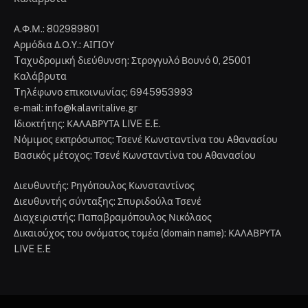
Α.Φ.Μ.: 802989801
Αρμόδια Δ.Ο.Υ.: ΑΙΓΙΟΥ
Tαχυδρομική διεύθυνση: Στρογγυλό Βουνό 0, 25001
Καλάβρυτα
Tηλέφωνο επικοινωνίας: 6945953993
e-mail: info@kalavritalive.gr
Iδιοκτήτης: ΚΑΛΑΒΡΥΤΑ LIVE E.E.
Νόμιμος εκπρόσωπος: Τσενέ Κωνσταντίνα του Αθανασίου
Βασικός μέτοχος: Τσενέ Κωνσταντίνα του Αθανασίου
Διευθυντής: Ρηγόπουλος Κωνσταντίνος
Διευθυντής σύνταξης: Σπυριδούλα Τσενέ
Διαχειριστής: Παπαβραμόπουλος Νικόλαος
Δικαιούχος του ονόματος τομέα (domain name): ΚΑΛΑΒΡΥΤΑ
LIVE E.E