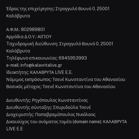
Έδρας της επιχείρησης: Στρογγυλό Βουνό 0, 25001
Καλάβρυτα
Α.Φ.Μ.: 802989801
Αρμόδια Δ.Ο.Υ.: ΑΙΓΙΟΥ
Tαχυδρομική διεύθυνση: Στρογγυλό Βουνό 0, 25001
Καλάβρυτα
Tηλέφωνο επικοινωνίας: 6945953993
e-mail: info@kalavritalive.gr
Iδιοκτήτης: ΚΑΛΑΒΡΥΤΑ LIVE E.E.
Νόμιμος εκπρόσωπος: Τσενέ Κωνσταντίνα του Αθανασίου
Βασικός μέτοχος: Τσενέ Κωνσταντίνα του Αθανασίου
Διευθυντής: Ρηγόπουλος Κωνσταντίνος
Διευθυντής σύνταξης: Σπυριδούλα Τσενέ
Διαχειριστής: Παπαβραμόπουλος Νικόλαος
Δικαιούχος του ονόματος τομέα (domain name): ΚΑΛΑΒΡΥΤΑ
LIVE E.E