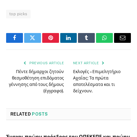
top picks
Facebook
Twitter
Pinterest
LinkedIn
Tumblr
WhatsApp
Email
PREVIOUS ARTICLE
NEXT ARTICLE
Πέντε δήμαρχοι ζητούν
Εκλογές – Επιμελητήριο
θεσμοθέτηση επιδόματος
Αχαΐας: Τα πρώτα
γέννησης από τους δήμους
αποτελέσματα και τι
(έγγραφο).
δείχνουν.
RELATED
POSTS
Ένοχοι πρώην πρόεδρος του ΟΠΕΚΕΠΕ και πρώην