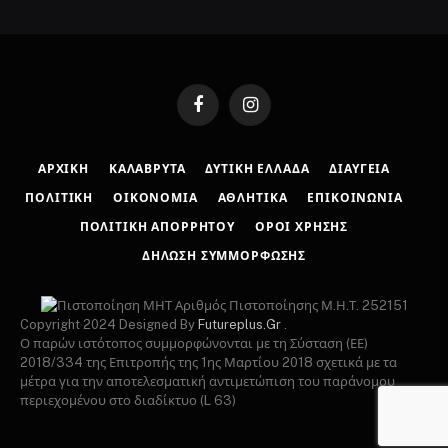
Facebook
Instagram
ΑΡΧΙΚΉ
ΚΑΛΆΒΡΥΤΑ
ΔΥΤΙΚΉ ΕΛΛΆΔΑ
ΔΙΑΎΓΕΙΑ
ΠΟΛΙΤΙΚΉ
ΟΙΚΟΝΟΜΊΑ
ΑΘΛΗΤΙΚΆ
ΕΠΙΚΟΙΝΩΝΊΑ
ΠΟΛΙΤΙΚΉ ΑΠΟΡΡΉΤΟΥ
ΌΡΟΙ ΧΡΉΣΗΣ
ΔΉΛΩΣΗ ΣΥΜΜΌΡΦΩΣΗΣ
Αριθμός Πιστοποίησης Μ.Η.Τ. 252151
Copyright 2024 Designed By
Futureplus.Gr
.
Ο παρών ιστότοπος συμμορφώνονται με τη Σύσταση (ΕΕ)
2018/334 της Επιτροπής της 1ης Μαρτίου 2018 σχετικά με τα
μέτρα για την αποτελεσματική αντιμετώπιση του παράνομου
περιεχομένου στο διαδίκτυο (L 63)