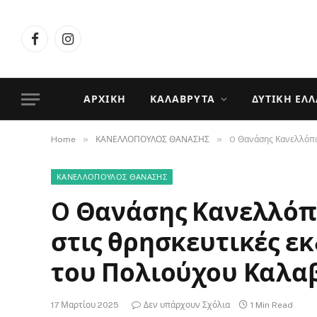
Facebook
Instagram
ΑΡΧΙΚΉ
ΚΑΛΆΒΡΥΤΑ
ΔΥΤΙΚΉ ΕΛ
»
»
Home
ΚΑΝΕΛΛΟΠΟΥΛΟΣ ΘΑΝΑΣΗΣ
O Θανάσης Κανελλόπου
ΚΑΝΕΛΛΟΠΟΥΛΟΣ ΘΑΝΑΣΗΣ
O Θανάσης Κανελλόπ
στις θρησκευτικές ε
του Πολιούχου Καλαβ
17 Μαρτίου 2025
Δεν υπάρχουν Σχόλια
1 Min Read