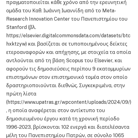
πραγµατοποιείται κάθε χρόνο από την ερευνητική
οµάδα του Καθ. Ιωάννη Ιωαννίδη από το Meta-
Research Innovation Center του Πανεπιστηµίου του
Stanford (βλ.
https://elsevier.digitalcommonsdata.com/datasets/btc
hxktzyw) και βασίζεται σε τυποποιηµένους δείκτες
ετεροαναφορών και απήχησης, µε στοιχεία τα οποία
αντλούνται από τη βάση Scopus του Elsevier, και
αφορούν τις δηµοσιεύσεις περίπου 9 εκατοµµυρίων
επιστηµόνων στον επιστηµονικό τοµέα στον οποίο
δραστηριοποιούνται διεθνώς. Συγκεκριµένα, στην
πρώτη λίστα
(https://www.upatras.gr/wpcontent/uploads/2024/09/)
, η οποία αναφέρεται στον αντίκτυπο του
δηµοσιευµένου έργου κατά τη χρονική περίοδο
1996-2023, βρίσκονται 102 ενεργά και διατελέσαντα
µέλη του Πανεπιστηµίου Πατρών, σε σύνολο 1065