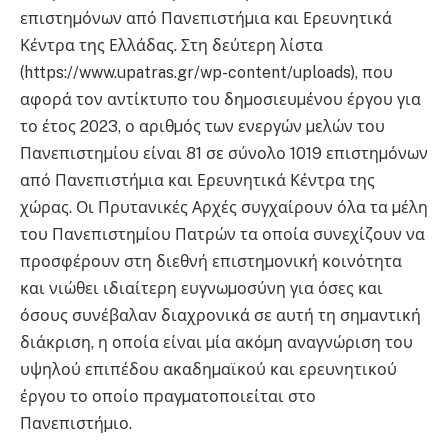
επιστηµόνων από Πανεπιστήµια και Ερευνητικά
Κέντρα της Ελλάδας. Στη δεύτερη λίστα
(https://www.upatras.gr/wp-content/uploads), που
αφορά τον αντίκτυπο του δηµοσιευµένου έργου για
το έτος 2023, ο αριθµός των ενεργών µελών του
Πανεπιστηµίου είναι 81 σε σύνολο 1019 επιστηµόνων
από Πανεπιστήµια και Ερευνητικά Κέντρα της
χώρας. Οι Πρυτανικές Αρχές συγχαίρουν όλα τα µέλη
του Πανεπιστηµίου Πατρών τα οποία συνεχίζουν να
προσφέρουν στη διεθνή επιστηµονική κοινότητα
και νιώθει ιδιαίτερη ευγνωµοσύνη για όσες και
όσους συνέβαλαν διαχρονικά σε αυτή τη σηµαντική
διάκριση, η οποία είναι µία ακόµη αναγνώριση του
υψηλού επιπέδου ακαδηµαϊκού και ερευνητικού
έργου το οποίο πραγµατοποιείται στο
Πανεπιστήµιο.