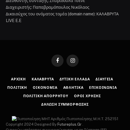
Διευθυντής σύνταξης: Σπυριδούλα Τσενέ
Διαχειριστής: Παπαβραμόπουλος Νικόλαος
Δικαιούχος του ονόματος τομέα (domain name): ΚΑΛΑΒΡΥΤΑ
LIVE E.E
Facebook
Instagram
ΑΡΧΙΚΉ
ΚΑΛΆΒΡΥΤΑ
ΔΥΤΙΚΉ ΕΛΛΆΔΑ
ΔΙΑΎΓΕΙΑ
ΠΟΛΙΤΙΚΉ
ΟΙΚΟΝΟΜΊΑ
ΑΘΛΗΤΙΚΆ
ΕΠΙΚΟΙΝΩΝΊΑ
ΠΟΛΙΤΙΚΉ ΑΠΟΡΡΉΤΟΥ
ΌΡΟΙ ΧΡΉΣΗΣ
ΔΉΛΩΣΗ ΣΥΜΜΌΡΦΩΣΗΣ
Αριθμός Πιστοποίησης Μ.Η.Τ. 252151
Copyright 2024 Designed By
Futureplus.Gr
.
Ο παρών ιστότοπος συμμορφώνονται με τη Σύσταση (ΕΕ)