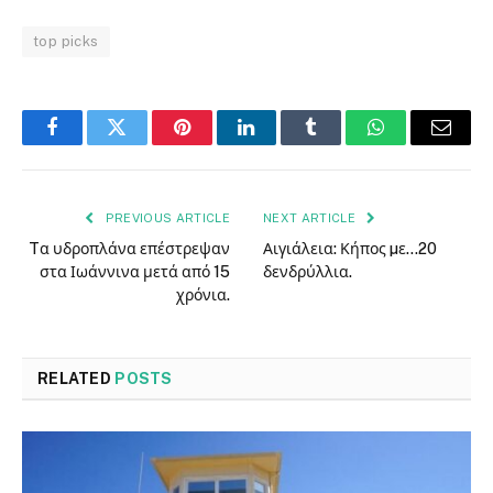
top picks
Facebook
Twitter
Pinterest
LinkedIn
Tumblr
WhatsApp
Email
PREVIOUS ARTICLE
NEXT ARTICLE
Tα υδροπλάνα επέστρεψαν
Αιγιάλεια: Κήπος µε…20
στα Ιωάννινα μετά από 15
δενδρύλλια.
χρόνια.
RELATED
POSTS