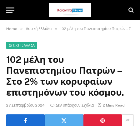
»
»
Home
Δυτική Ελλάδα
102 μέλη του Πανεπιστηµίου Πατρών – Στο 2% των κορυφαίων επιστηµόνων του κόσµου.
ΔΥΤΙΚΉ ΕΛΛΆΔΑ
102 μέλη του
Πανεπιστηµίου Πατρών –
Στο 2% των κορυφαίων
επιστηµόνων του κόσµου.
27 Σεπτεμβρίου 2024
Δεν υπάρχουν Σχόλια
2 Mins Read