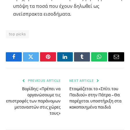
υπόψη τα ποσά που έχουν δηλωθεί ως
ανείσπρακτα εισοδήματα.
top picks
Facebook
Twitter
Pinterest
LinkedIn
Tumblr
WhatsApp
Email
PREVIOUS ARTICLE
NEXT ARTICLE
Βορίδης: «Πρέπει να
Ετοιµάζεται το «Σπίτι του
οργανώσουμε τις
Παιδιού» στην Πάτρα – Θα
επιστροφές των παράνομων
παρέχεται υποστήριξη στα
μεταναστών στις χώρες
κακοποιημένα παιδιά
τους»