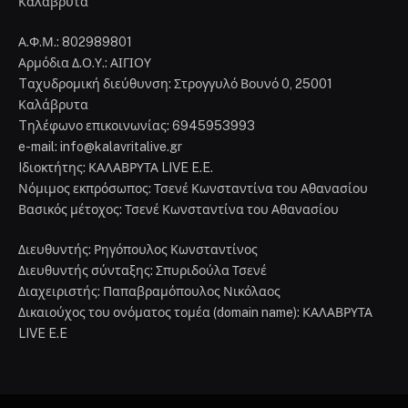
Καλάβρυτα
Α.Φ.Μ.: 802989801
Αρμόδια Δ.Ο.Υ.: ΑΙΓΙΟΥ
Tαχυδρομική διεύθυνση: Στρογγυλό Βουνό 0, 25001
Καλάβρυτα
Tηλέφωνο επικοινωνίας: 6945953993
e-mail: info@kalavritalive.gr
Iδιοκτήτης: ΚΑΛΑΒΡΥΤΑ LIVE E.E.
Νόμιμος εκπρόσωπος: Τσενέ Κωνσταντίνα του Αθανασίου
Βασικός μέτοχος: Τσενέ Κωνσταντίνα του Αθανασίου
Διευθυντής: Ρηγόπουλος Κωνσταντίνος
Διευθυντής σύνταξης: Σπυριδούλα Τσενέ
Διαχειριστής: Παπαβραμόπουλος Νικόλαος
Δικαιούχος του ονόματος τομέα (domain name): ΚΑΛΑΒΡΥΤΑ
LIVE E.E