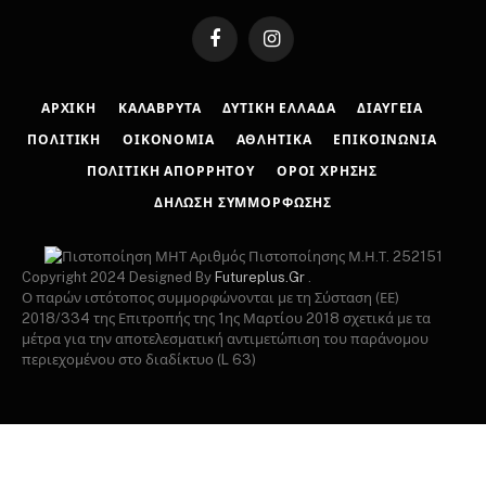
Facebook
Instagram
ΑΡΧΙΚΉ
ΚΑΛΆΒΡΥΤΑ
ΔΥΤΙΚΉ ΕΛΛΆΔΑ
ΔΙΑΎΓΕΙΑ
ΠΟΛΙΤΙΚΉ
ΟΙΚΟΝΟΜΊΑ
ΑΘΛΗΤΙΚΆ
ΕΠΙΚΟΙΝΩΝΊΑ
ΠΟΛΙΤΙΚΉ ΑΠΟΡΡΉΤΟΥ
ΌΡΟΙ ΧΡΉΣΗΣ
ΔΉΛΩΣΗ ΣΥΜΜΌΡΦΩΣΗΣ
Αριθμός Πιστοποίησης Μ.Η.Τ. 252151
Copyright 2024 Designed By
Futureplus.Gr
.
Ο παρών ιστότοπος συμμορφώνονται με τη Σύσταση (ΕΕ)
2018/334 της Επιτροπής της 1ης Μαρτίου 2018 σχετικά με τα
μέτρα για την αποτελεσματική αντιμετώπιση του παράνομου
περιεχομένου στο διαδίκτυο (L 63)