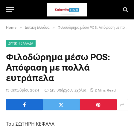
»
»
Home
Δυτική Ελλάδα
Φιλοδώρημα μέσω POS: Απόφαση με πολλά ευτράπελα
ΔΥΤΙΚΉ ΕΛΛΆΔΑ
Φιλοδώρημα μέσω POS:
Απόφαση με πολλά
ευτράπελα
13 Οκτωβρίου 2024
Δεν υπάρχουν Σχόλια
2 Mins Read
Του ΣΩΤΗΡΗ ΚΕΦΑΛΑ