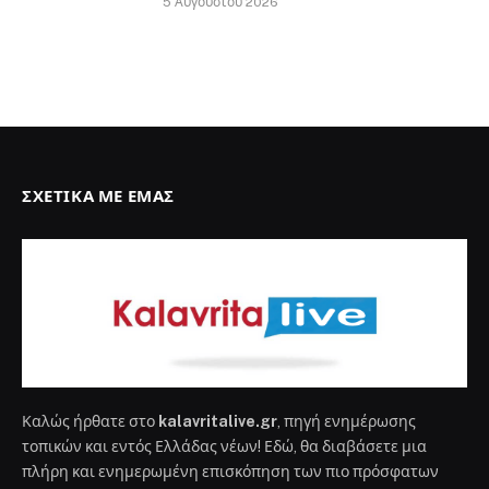
5 Αυγούστου 2026
ΣΧΕΤΙΚΆ ΜΕ ΕΜΆΣ
Καλώς ήρθατε στο
kalavritalive.gr
, πηγή ενημέρωσης
τοπικών και εντός Ελλάδας νέων! Εδώ, θα διαβάσετε μια
πλήρη και ενημερωμένη επισκόπηση των πιο πρόσφατων