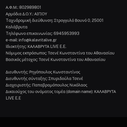
Α.Φ.Μ.: 802989801
Αρμόδια Δ.Ο.Υ.: ΑΙΓΙΟΥ
Tαχυδρομική διεύθυνση: Στρογγυλό Βουνό 0, 25001
Καλάβρυτα
Tηλέφωνο επικοινωνίας: 6945953993
e-mail: info@kalavritalive.gr
Iδιοκτήτης: ΚΑΛΑΒΡΥΤΑ LIVE E.E.
Νόμιμος εκπρόσωπος: Τσενέ Κωνσταντίνα του Αθανασίου
Βασικός μέτοχος: Τσενέ Κωνσταντίνα του Αθανασίου
Διευθυντής: Ρηγόπουλος Κωνσταντίνος
Διευθυντής σύνταξης: Σπυριδούλα Τσενέ
Διαχειριστής: Παπαβραμόπουλος Νικόλαος
Δικαιούχος του ονόματος τομέα (domain name): ΚΑΛΑΒΡΥΤΑ
LIVE E.E