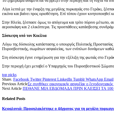
Το ξημέρωμα αναμένεται να βρέξει στην περιοχή και τη νύχτα να υπο
Λίγα λεπτά με την έναρξη της μεγάλης πυρκαγιάς στο Γεράκι, ξέσπ
εικόνα και βαίνει προς οριοθέτηση. Επί τόπου έχουν κινητοποιηθεί
Στην Ηλεία, ξέσπασε όμως το απόγευμα και τρίτο πύρινο μέτωπο, 
αεροσκάφη και 2 ελικόπτερα. Τις προσπάθειες κατάσβεσης συνδράμ
Σύσκεψη υπό τον Κικίλια
Λόγω της δύσκολης κατάστασης ο υπουργός Πολιτικής Προστασίας 
Πυροσβεστικής, σωμάτων ασφαλείας, των ενόπλων δυνάμεων καθώς 
Στη σύσκεψη έγινε ενημέρωση για την εξέλιξη της φωτιάς στο Γεράκ
Στην περιοχή έχει μεταβεί ο Υπαρχηγός του Πυροσβεστικού Σώματο
top picks
Share.
Facebook
Twitter
Pinterest
LinkedIn
Tumblr
WhatsApp
Email
Previous Article
Σε συνθήκες οικονομικής ασφυξίας ο ξενοδοχειακός
Next Article
ΠΕΘΑΝΕ ΜΙΑ ΕΒΔΟΜΑΔΑ ΠΡΙΝ ΚΛΕΙΣΕΙ ΤΑ 100
Related
Posts
Κεφαλονιά: Προφυλακίστηκε ο 44χρονος για τη μεγάλη πυρκαγι