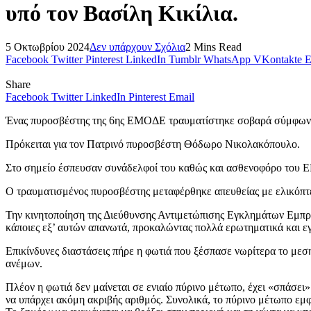
υπό τον Βασίλη Κικίλια.
5 Οκτωβρίου 2024
Δεν υπάρχουν Σχόλια
2 Mins Read
Facebook
Twitter
Pinterest
LinkedIn
Tumblr
WhatsApp
VKontakte
E
Share
Facebook
Twitter
LinkedIn
Pinterest
Email
Ένας πυροσβέστης της 6ης ΕΜΟΔΕ τραυματίστηκε σοβαρά σύμφωνα
Πρόκειται για τον Πατρινό πυροσβέστη Θόδωρο Νικολακόπουλο.
Στο σημείο έσπευσαν συνάδελφοί του καθώς και ασθενοφόρο του
Ο τραυματισμένος πυροσβέστης μεταφέρθηκε απευθείας με ελικόπτε
Την κινητοποίηση της Διεύθυνσης Αντιμετώπισης Εγκλημάτων Εμπρησ
κάποιες εξ’ αυτών απανωτά, προκαλώντας πολλά ερωτηματικά και εγ
Επικίνδυνες διαστάσεις πήρε η φωτιά που ξέσπασε νωρίτερα το μεση
ανέμων.
Πλέον η φωτιά δεν μαίνεται σε ενιαίο πύρινο μέτωπο, έχει «σπάσε
να υπάρχει ακόμη ακριβής αριθμός. Συνολικά, το πύρινο μέτωπο εμφ