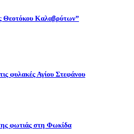
ης Θεοτόκου Καλαβρύτων”
τις φυλακές Αγίου Στεφάνου
 της φωτιάς στη Φωκίδα