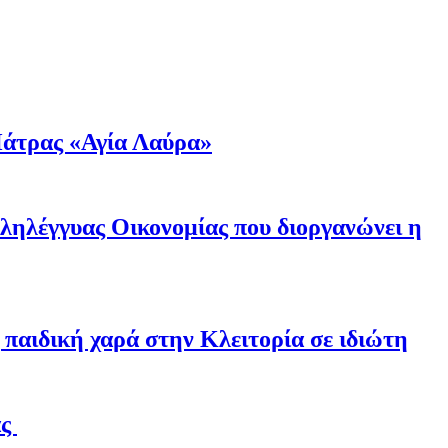
άτρας «Αγία Λαύρα»
λληλέγγυας Οικονομίας που διοργανώνει η
παιδική χαρά στην Κλειτορία σε ιδιώτη
άς