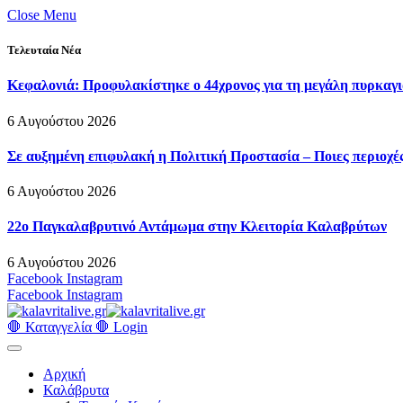
Close Menu
Τελευταία Νέα
Κεφαλονιά: Προφυλακίστηκε ο 44χρονος για τη μεγάλη πυρκαγι
6 Αυγούστου 2026
Σε αυξημένη επιφυλακή η Πολιτική Προστασία – Ποιες περιοχές
6 Αυγούστου 2026
22ο Παγκαλαβρυτινό Αντάμωμα στην Κλειτορία Καλαβρύτων
6 Αυγούστου 2026
Facebook
Instagram
Facebook
Instagram
🛑 Καταγγελία 🛑
Login
Αρχική
Καλάβρυτα