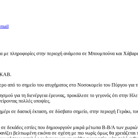
mail
 με πληροφορίες στην περιοχή ανάμεσα σε Μπουμπούνα και Χάβαρι
 ΕΚΑΒ.
ρο από το σημείο του ατυχήματος στο Νοσοκομείο του Πύργου για τ
μού για τη διενέργεια έρευνας, προκάλεσε το γεγονός ότι στην Ηλεί
είροντας πολλές υποψίες.
μέρι σε δασική έκταση, σε δύσβατο σημείο, στην περιοχή Γεράκι, το
ι» σε δεκάδες εστίες που δημιουργούν μικρά μέτωπα Β-Β/Α των χωριώ
ανίζει βελτιωμένη εικόνα σε σχέση με πιο νωρίς όμως θα χρειάζεται