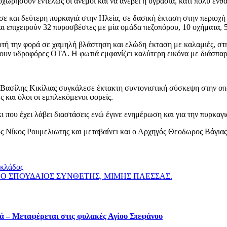
χωρήσουν εντελώς οι άνεμοι και να ανέβει η υγρασία, κάτι πολύ ενθα
ασε και δεύτερη πυρκαγιά στην Ηλεία, σε δασική έκταση στην περιοχ
 και επιχειρούν 32 πυροσβέστες με μία ομάδα πεζοπόρου, 10 οχήματα, 
αυτή την φορά σε χαμηλή βλάστηση και ελώδη έκταση με καλαμιές, σ
ουν υδροφόρες ΟΤΑ. Η φωτιά εμφανίζει καλύτερη εικόνα με διάσπαρτ
Βασίλης Κικίλιας συγκάλεσε έκτακτη συντονιστική σύσκεψη στην οπ
και όλοι οι εμπλεκόμενοι φορείς.
ι που έχει λάβει διαστάσεις ενώ έγινε ενημέρωση και για την πυρκαγ
ς Νίκος Ρουμελιωτης και μεταβαίνει και ο Αρχηγός Θεοδωρος Βάγιας
 κλάδος
 Ο ΣΠΟΥΔΑΙΟΣ ΣΥΝΘΕΤΗΣ, ΜΙΜΗΣ ΠΛΕΣΣΑΣ.
ά – Μεταφέρεται στις φυλακές Αγίου Στεφάνου