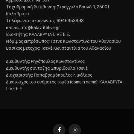
Αρμόδια Δ.Ο.Υ.: ΑΙΓΙΟΥ
Tαχυδρομική διεύθυνση: Στρογγυλό Βουνό 0, 25001
Καλάβρυτα
Tηλέφωνο επικοινωνίας: 6945953993
e-mail: info@kalavritalive.gr
Iδιοκτήτης: ΚΑΛΑΒΡΥΤΑ LIVE E.E.
Νόμιμος εκπρόσωπος: Τσενέ Κωνσταντίνα του Αθανασίου
Βασικός μέτοχος: Τσενέ Κωνσταντίνα του Αθανασίου
Διευθυντής: Ρηγόπουλος Κωνσταντίνος
Διευθυντής σύνταξης: Σπυριδούλα Τσενέ
Διαχειριστής: Παπαβραμόπουλος Νικόλαος
Δικαιούχος του ονόματος τομέα (domain name): ΚΑΛΑΒΡΥΤΑ
LIVE E.E
Facebook
Instagram