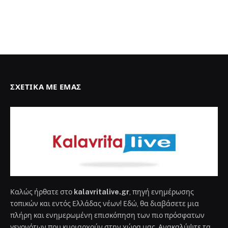
ΣΧΕΤΙΚΆ ΜΕ ΕΜΆΣ
Καλώς ήρθατε στο
kalavritalive.gr
, πηγή ενημέρωσης
τοπικών και εντός Ελλάδας νέων! Εδώ, θα διαβάσετε μια
πλήρη και ενημερωμένη επισκόπηση των πιο πρόσφατων
γεγονότων που κυριαρχούν στην χώρα μας. Ανακαλύψτε τα