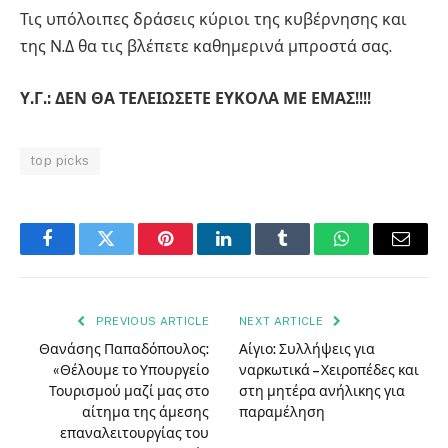
Τις υπόλοιπες δράσεις κύριοι της κυβέρνησης και
της Ν.Δ θα τις βλέπετε καθημερινά μπροστά σας.
Υ.Γ.: ΔΕΝ ΘΑ ΤΕΛΕΙΩΣΕΤΕ ΕΥΚΟΛΑ ΜΕ ΕΜΑΣ!!!!
top picks
Facebook
Twitter
Pinterest
LinkedIn
Tumblr
WhatsApp
Email
PREVIOUS ARTICLE
NEXT ARTICLE
Θανάσης Παπαδόπουλος:
Αίγιο: Συλλήψεις για
«Θέλουμε το Υπουργείο
ναρκωτικά – Χειροπέδες και
Τουρισμού μαζί μας στο
στη μητέρα ανήλικης για
αίτημα της άμεσης
παραμέληση
επαναλειτουργίας του