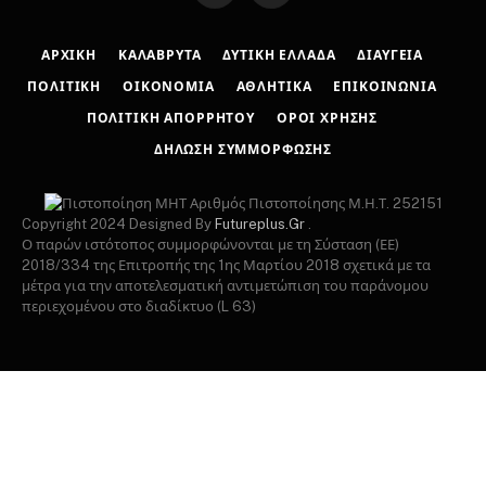
ΑΡΧΙΚΉ
ΚΑΛΆΒΡΥΤΑ
ΔΥΤΙΚΉ ΕΛΛΆΔΑ
ΔΙΑΎΓΕΙΑ
ΠΟΛΙΤΙΚΉ
ΟΙΚΟΝΟΜΊΑ
ΑΘΛΗΤΙΚΆ
ΕΠΙΚΟΙΝΩΝΊΑ
ΠΟΛΙΤΙΚΉ ΑΠΟΡΡΉΤΟΥ
ΌΡΟΙ ΧΡΉΣΗΣ
ΔΉΛΩΣΗ ΣΥΜΜΌΡΦΩΣΗΣ
Αριθμός Πιστοποίησης Μ.Η.Τ. 252151
Copyright 2024 Designed By
Futureplus.Gr
.
Ο παρών ιστότοπος συμμορφώνονται με τη Σύσταση (ΕΕ)
2018/334 της Επιτροπής της 1ης Μαρτίου 2018 σχετικά με τα
μέτρα για την αποτελεσματική αντιμετώπιση του παράνομου
περιεχομένου στο διαδίκτυο (L 63)