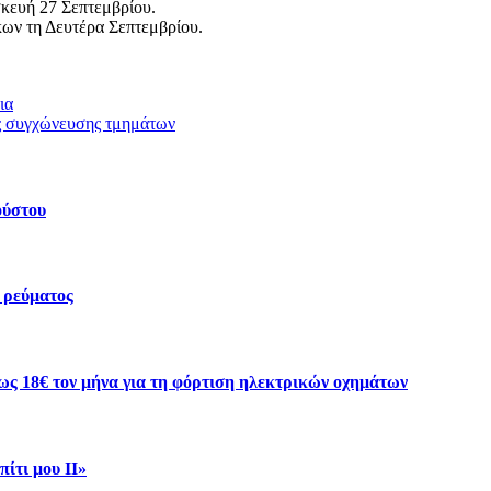
σκευή 27 Σεπτεμβρίου.
ων τη Δευτέρα Σεπτεμβρίου.
ια
ς συγχώνευσης τμημάτων
ούστου
 ρεύματος
ως 18€ τον μήνα για τη φόρτιση ηλεκτρικών οχημάτων
ίτι μου ΙΙ»