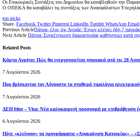
Οι Επικουρικές Συντάξεις του Δημοσίου θα καταβληθούν την Παρα
Ο ΟΠΕΚΑ θα καταβάλει τις συντάξεις των Ανασφάλιστων Υπερηλίκ
top picks
Share.
Facebook
Twitter
Pinterest
LinkedIn
Tumblr
WhatsApp
Email
Previous Article
Πάτρα- έλος της Αγυιάς: Έχουν κλέψει ήδη 7 παγκάκ
Next Article
Πάτρα: Συγκέντρωση διαμαρτυρίας καθηγητών κατά τη
Related
Posts
Κάρτα Αγρότη: Πώς θα ενεργοποιείται ψηφιακά από τις 28 Αυγ
7 Αυγούστου 2026
Που βρίσκονται τον Αύγουστο τα σταθερά τιμολόγια ηλεκτρικού
7 Αυγούστου 2026
ΔΕΗ blue – Visa: Νέα καλοκαιρινή προσφορά με επιβράβευση έ
6 Αυγούστου 2026
Πότε «κλείνουν» τα προγράμματα «Ανακαίνιση Κατοικίας» – «Σπ