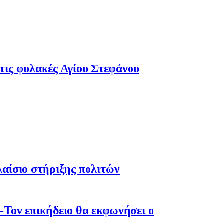
τις φυλακές Αγίου Στεφάνου
λαίσιο στήριξης πολιτών
-Τον επικήδειο θα εκφωνήσει ο