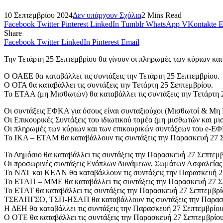
10 Σεπτεμβρίου 2024
Δεν υπάρχουν Σχόλια
2 Mins Read
Facebook
Twitter
Pinterest
LinkedIn
Tumblr
WhatsApp
VKontakte
E
Share
Facebook
Twitter
LinkedIn
Pinterest
Email
Την Τετάρτη 25 Σεπτεμβρίου θα γίνουν οι πληρωμές των κύριων κα
Ο ΟΑΕΕ θα καταβάλλει τις συντάξεις την Τετάρτη 25 Σεπτεμβρίου.
Ο ΟΓΑ θα καταβάλλει τις συντάξεις την Τετάρτη 25 Σεπτεμβρίου.
Το ΕΤΑΑ (μη Μισθωτών) θα καταβάλλει τις συντάξεις την Τετάρτη 
Οι συντάξεις ΕΦΚΑ για όσους είναι συνταξιούχοι (Μισθωτοί & Μη Μ
Οι Επικουρικές Συντάξεις του ιδιωτικού τομέα (μη μισθωτών και μ
Οι πληρωμές των κύριων και των επικουρικών συντάξεων του e-ΕΦ
Το ΙΚΑ – ΕΤΑΜ θα καταβάλλουν τις συντάξεις την Παρασκευή 27 
Το Δημόσιο θα καταβάλλει τις συντάξεις την Παρασκευή 27 Σεπτεμβ
Οι προσωρινές συντάξεις Ενόπλων Δυνάμεων, Σωμάτων Ασφαλείας
Το ΝΑΤ και ΚΕΑΝ θα καταβάλλουν τις συντάξεις την Παρασκευή 2
Το ΕΤΑΠ – ΜΜΕ θα καταβάλλει τις συντάξεις την Παρασκευή 27 Σ
Το ΕΤΑΤ θα καταβάλλει τις συντάξεις την Παρασκευή 27 Σεπτεμβρί
ΤΣΕΑΠΓΣΟ, ΤΣΠ-ΗΣΑΠ θα καταβάλλουν τις συντάξεις την Παρασκ
Η ΔΕΗ θα καταβάλλει τις συντάξεις την Παρασκευή 27 Σεπτεμβρίου
Ο ΟΤΕ θα καταβάλλει τις συντάξεις την Παρασκευή 27 Σεπτεμβρίου