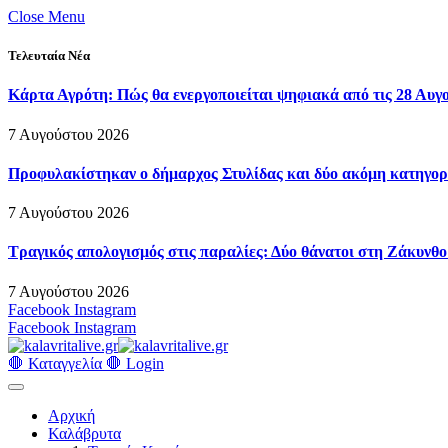
Close Menu
Τελευταία Νέα
Κάρτα Αγρότη: Πώς θα ενεργοποιείται ψηφιακά από τις 28 Αυγ
7 Αυγούστου 2026
Προφυλακίστηκαν ο δήμαρχος Στυλίδας και δύο ακόμη κατηγορο
7 Αυγούστου 2026
Τραγικός απολογισμός στις παραλίες: Δύο θάνατοι στη Ζάκυνθο 
7 Αυγούστου 2026
Facebook
Instagram
Facebook
Instagram
🛑 Καταγγελία 🛑
Login
Αρχική
Καλάβρυτα