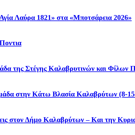
Αγία Λαύρα 1821» στα «Μποτσάρεια 2026»
 Ποντια
άδα της Στέγης Καλαβρυτινών και Φίλων Π
μάδα στην Κάτω Βλασία Καλαβρύτων (8-15
άσεις στον Δήμο Καλαβρύτων – Και την Κυ