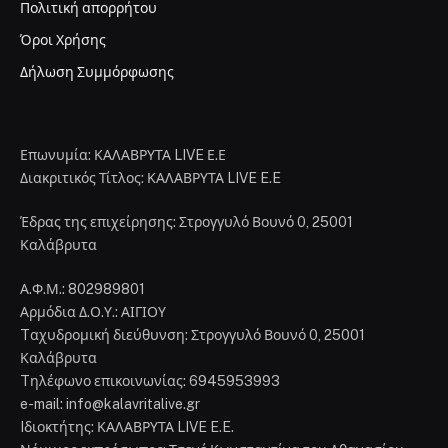
Πολιτική απορρήτου
Όροι Χρήσης
Δήλωση Συμμόρφωσης
Επωνυμία: ΚΑΛΑΒΡΥΤΑ LIVE Ε.Ε
Διακριτικός Τίτλος: ΚΑΛΑΒΡΥΤΑ LIVE E.E
Έδρας της επιχείρησης: Στρογγυλό Βουνό 0, 25001
Καλάβρυτα
Α.Φ.Μ.: 802989801
Αρμόδια Δ.Ο.Υ.: ΑΙΓΙΟΥ
Tαχυδρομική διεύθυνση: Στρογγυλό Βουνό 0, 25001
Καλάβρυτα
Tηλέφωνο επικοινωνίας: 6945953993
e-mail: info@kalavritalive.gr
Iδιοκτήτης: ΚΑΛΑΒΡΥΤΑ LIVE E.E.