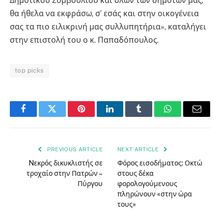
Δημοτικού Συμβουλίου και όλων των δημοτών μας,
θα ήθελα να εκφράσω, σ’ εσάς και στην οικογένεια
σας τα πιο ειλικρινή μας συλλυπητήρια», καταλήγει
στην επιστολή του ο κ. Παπαδόπουλος.
top picks
Facebook
Twitter
Pinterest
LinkedIn
Tumblr
WhatsApp
Email
PREVIOUS ARTICLE
NEXT ARTICLE
Nεκρός δικυκλιστής σε
Φόρος εισοδήματος: Οκτώ
τροχαίο στην Πατρών –
στους δέκα
Πύργου
φορολογούμενους
πληρώνουν «στην ώρα
τους»