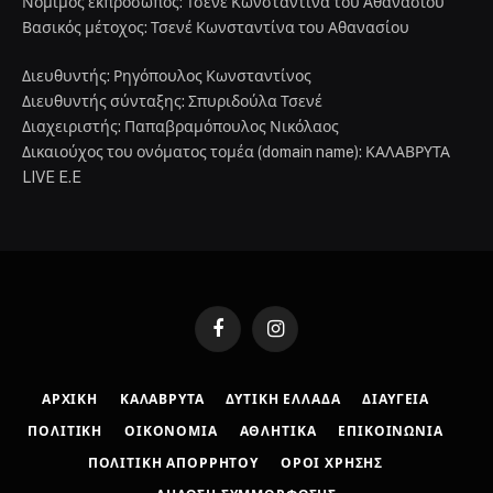
Νόμιμος εκπρόσωπος: Τσενέ Κωνσταντίνα του Αθανασίου
Βασικός μέτοχος: Τσενέ Κωνσταντίνα του Αθανασίου
Διευθυντής: Ρηγόπουλος Κωνσταντίνος
Διευθυντής σύνταξης: Σπυριδούλα Τσενέ
Διαχειριστής: Παπαβραμόπουλος Νικόλαος
Δικαιούχος του ονόματος τομέα (domain name): ΚΑΛΑΒΡΥΤΑ
LIVE E.E
Facebook
Instagram
ΑΡΧΙΚΉ
ΚΑΛΆΒΡΥΤΑ
ΔΥΤΙΚΉ ΕΛΛΆΔΑ
ΔΙΑΎΓΕΙΑ
ΠΟΛΙΤΙΚΉ
ΟΙΚΟΝΟΜΊΑ
ΑΘΛΗΤΙΚΆ
ΕΠΙΚΟΙΝΩΝΊΑ
ΠΟΛΙΤΙΚΉ ΑΠΟΡΡΉΤΟΥ
ΌΡΟΙ ΧΡΉΣΗΣ