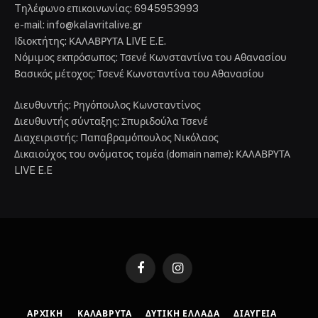
Tηλέφωνο επικοινωνίας: 6945953993
e-mail: info@kalavritalive.gr
Iδιοκτήτης: ΚΑΛΑΒΡΥΤΑ LIVE E.E.
Νόμιμος εκπρόσωπος: Τσενέ Κωνσταντίνα του Αθανασίου
Βασικός μέτοχος: Τσενέ Κωνσταντίνα του Αθανασίου
Διευθυντής: Ρηγόπουλος Κωνσταντίνος
Διευθυντής σύνταξης: Σπυριδούλα Τσενέ
Διαχειριστής: Παπαβραμόπουλος Νικόλαος
Δικαιούχος του ονόματος τομέα (domain name): ΚΑΛΑΒΡΥΤΑ
LIVE E.E
Facebook
Instagram
ΑΡΧΙΚΉ
ΚΑΛΆΒΡΥΤΑ
ΔΥΤΙΚΉ ΕΛΛΆΔΑ
ΔΙΑΎΓΕΙΑ