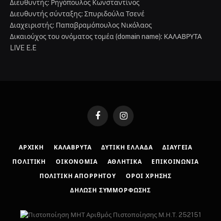
Διευθυντής: Ρηγόπουλος Κωνσταντίνος
Διευθυντής σύνταξης: Σπυριδούλα Τσενέ
Διαχειριστής: Παπαβραμόπουλος Νικόλαος
Δικαιούχος του ονόματος τομέα (domain name): ΚΑΛΑΒΡΥΤΑ
LIVE E.E
Facebook
Instagram
ΑΡΧΙΚΉ
ΚΑΛΆΒΡΥΤΑ
ΔΥΤΙΚΉ ΕΛΛΆΔΑ
ΔΙΑΎΓΕΙΑ
ΠΟΛΙΤΙΚΉ
ΟΙΚΟΝΟΜΊΑ
ΑΘΛΗΤΙΚΆ
ΕΠΙΚΟΙΝΩΝΊΑ
ΠΟΛΙΤΙΚΉ ΑΠΟΡΡΉΤΟΥ
ΌΡΟΙ ΧΡΉΣΗΣ
ΔΉΛΩΣΗ ΣΥΜΜΌΡΦΩΣΗΣ
Αριθμός Πιστοποίησης Μ.Η.Τ. 252151