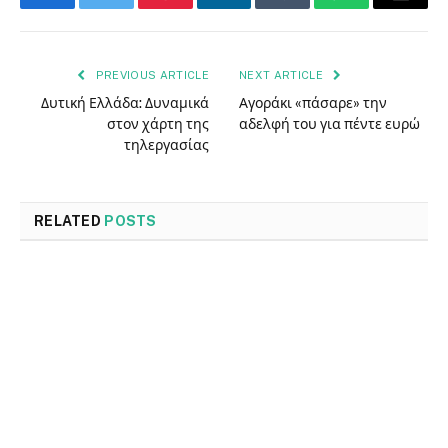
Facebook
Twitter
Pinterest
LinkedIn
Tumblr
WhatsApp
Email
PREVIOUS ARTICLE
NEXT ARTICLE
Δυτική Ελλάδα: Δυναμικά
Αγοράκι «πάσαρε» την
στον χάρτη της
αδελφή του για πέντε ευρώ
τηλεργασίας
RELATED
POSTS