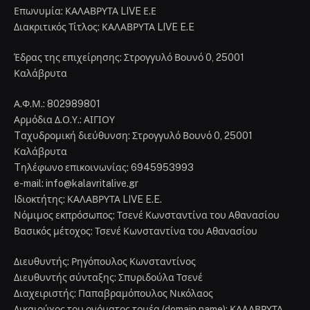
Επωνυμία: ΚΑΛΑΒΡΥΤΑ LIVE Ε.Ε
Διακριτικός Τίτλος: ΚΑΛΑΒΡΥΤΑ LIVE E.E
Έδρας της επιχείρησης: Στρογγυλό Βουνό 0, 25001
Καλάβρυτα
Α.Φ.Μ.: 802989801
Αρμόδια Δ.Ο.Υ.: ΑΙΓΙΟΥ
Tαχυδρομική διεύθυνση: Στρογγυλό Βουνό 0, 25001
Καλάβρυτα
Tηλέφωνο επικοινωνίας: 6945953993
e-mail: info@kalavritalive.gr
Iδιοκτήτης: ΚΑΛΑΒΡΥΤΑ LIVE E.E.
Νόμιμος εκπρόσωπος: Τσενέ Κωνσταντίνα του Αθανασίου
Βασικός μέτοχος: Τσενέ Κωνσταντίνα του Αθανασίου
Διευθυντής: Ρηγόπουλος Κωνσταντίνος
Διευθυντής σύνταξης: Σπυριδούλα Τσενέ
Διαχειριστής: Παπαβραμόπουλος Νικόλαος
Δικαιούχος του ονόματος τομέα (domain name): ΚΑΛΑΒΡΥΤΑ