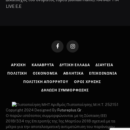
LIVE E.E
Facebook
Instagram
ΑΡΧΙΚΉ
ΚΑΛΆΒΡΥΤΑ
ΔΥΤΙΚΉ ΕΛΛΆΔΑ
ΔΙΑΎΓΕΙΑ
ΠΟΛΙΤΙΚΉ
ΟΙΚΟΝΟΜΊΑ
ΑΘΛΗΤΙΚΆ
ΕΠΙΚΟΙΝΩΝΊΑ
ΠΟΛΙΤΙΚΉ ΑΠΟΡΡΉΤΟΥ
ΌΡΟΙ ΧΡΉΣΗΣ
ΔΉΛΩΣΗ ΣΥΜΜΌΡΦΩΣΗΣ
Αριθμός Πιστοποίησης Μ.Η.Τ. 252151
Copyright 2024 Designed By
Futureplus.Gr
.
Ο παρών ιστότοπος συμμορφώνονται με τη Σύσταση (ΕΕ)
2018/334 της Επιτροπής της 1ης Μαρτίου 2018 σχετικά με τα
μέτρα για την αποτελεσματική αντιμετώπιση του παράνομου