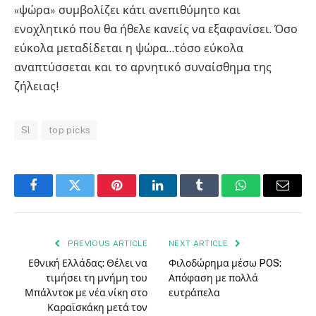
«ψώρα» συμβολίζει κάτι ανεπιθύμητο και
ενοχλητικό που θα ήθελε κανείς να εξαφανίσει. Όσο
εύκολα μεταδίδεται η ψώρα…τόσο εύκολα
αναπτύσσεται και το αρνητικό συναίσθημα της
ζήλειας!
Sl
top picks
Facebook
Twitter
Pinterest
LinkedIn
Tumblr
WhatsApp
Email
PREVIOUS ARTICLE
NEXT ARTICLE
Εθνική Ελλάδας: Θέλει να
Φιλοδώρημα μέσω POS:
τιμήσει τη μνήμη του
Απόφαση με πολλά
Μπάλντοκ με νέα νίκη στο
ευτράπελα
Καραϊσκάκη μετά τον