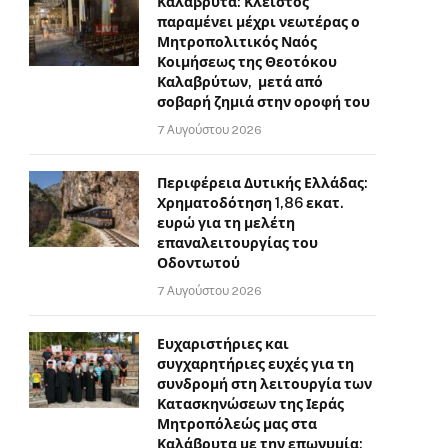
Καλάβρυτα: Κλειστός
παραμένει μέχρι νεωτέρας ο
Μητροπολιτικός Ναός
Κοιμήσεως της Θεοτόκου
Καλαβρύτων, μετά από
σοβαρή ζημιά στην οροφή του
7 Αυγούστου 2026
Περιφέρεια Δυτικής Ελλάδας:
Χρηματοδότηση 1,86 εκατ.
ευρώ για τη μελέτη
επαναλειτουργίας του
Οδοντωτού
7 Αυγούστου 2026
Ευχαριστήριες και
συγχαρητήριες ευχές για τη
συνδρομή στη λειτουργία των
Κατασκηνώσεων της Ιεράς
Μητροπόλεώς μας στα
Καλάβρυτα με την επωνυμία: