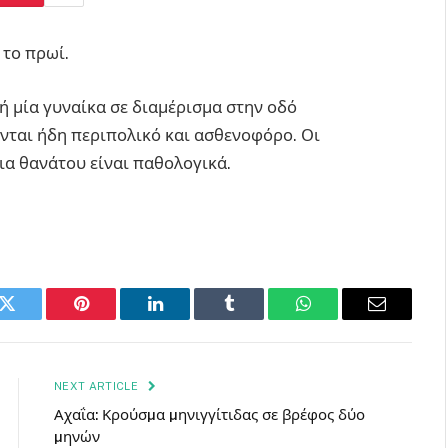
 το πρωί.
 μία γυναίκα σε διαμέρισμα στην οδό
ονται ήδη περιπολικό και ασθενοφόρο. Οι
α θανάτου είναι παθολογικά.
k
Twitter
Pinterest
LinkedIn
Tumblr
WhatsApp
Email
NEXT ARTICLE
Αχαΐα: Κρούσµα µηνιγγίτιδας σε βρέφος δύο
µηνών