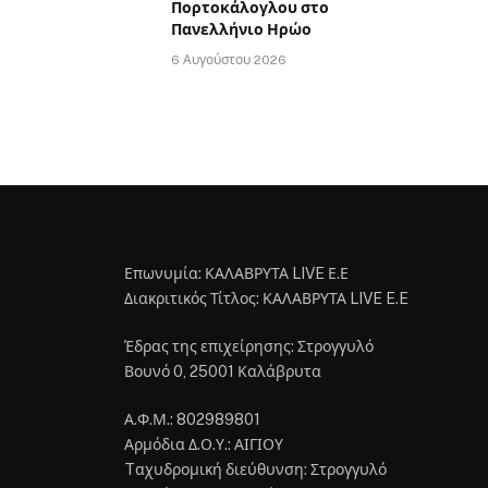
Πορτοκάλογλου στο
Πανελλήνιο Ηρώο
6 Αυγούστου 2026
Επωνυμία: ΚΑΛΑΒΡΥΤΑ LIVE Ε.Ε
Διακριτικός Τίτλος: ΚΑΛΑΒΡΥΤΑ LIVE E.E
Έδρας της επιχείρησης: Στρογγυλό
Βουνό 0, 25001 Καλάβρυτα
Α.Φ.Μ.: 802989801
Αρμόδια Δ.Ο.Υ.: ΑΙΓΙΟΥ
Tαχυδρομική διεύθυνση: Στρογγυλό