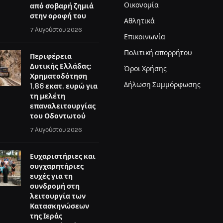
Οικονομία
από σοβαρή ζημιά
στην οροφή του
Αθλητικά
7 Αυγούστου 2026
Επικοινωνία
Πολιτική απορρήτου
Περιφέρεια
Δυτικής Ελλάδας:
Όροι Χρήσης
Χρηματοδότηση
Δήλωση Συμμόρφωσης
1,86 εκατ. ευρώ για
τη μελέτη
επαναλειτουργίας
του Οδοντωτού
7 Αυγούστου 2026
Ευχαριστήριες και
συγχαρητήριες
ευχές για τη
συνδρομή στη
λειτουργία των
Κατασκηνώσεων
της Ιεράς