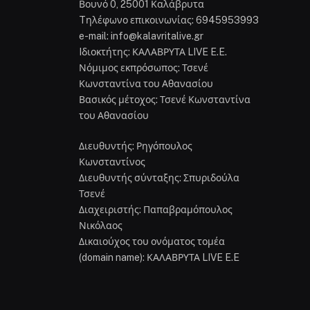
Βουνό 0, 25001 Καλάβρυτα
Tηλέφωνο επικοινωνίας: 6945953993
e-mail: info@kalavritalive.gr
Iδιοκτήτης: ΚΑΛΑΒΡΥΤΑ LIVE E.E.
Νόμιμος εκπρόσωπος: Τσενέ
Κωνσταντίνα του Αθανασίου
Βασικός μέτοχος: Τσενέ Κωνσταντίνα
του Αθανασίου
Διευθυντής: Ρηγόπουλος
Κωνσταντίνος
Διευθυντής σύνταξης: Σπυριδούλα
Τσενέ
Διαχειριστής: Παπαβραμόπουλος
Νικόλαος
Δικαιούχος του ονόματος τομέα
(domain name): ΚΑΛΑΒΡΥΤΑ LIVE E.E