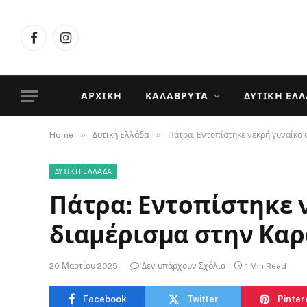
Facebook
Instagram
ΑΡΧΙΚΉ
ΚΑΛΆΒΡΥΤΑ
ΔΥΤΙΚΉ ΕΛ
»
»
Home
Δυτική Ελλάδα
Πάτρα: Εντοπίστηκε νεκρή γυναίκα 
ΔΥΤΙΚΉ ΕΛΛΆΔΑ
Πάτρα: Εντοπίστηκε 
διαμέρισμα στην Κα
20 Μαρτίου 2025
Δεν υπάρχουν Σχόλια
1 Min Read
Facebook
Twitter
Pinter