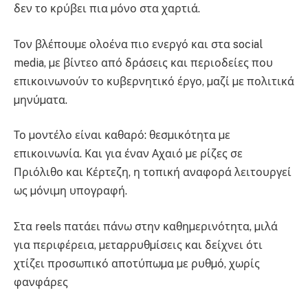
δεν το κρύβει πια µόνο στα χαρτιά.
Τον βλέπουµε ολοένα πιο ενεργό και στα social
media, µε βίντεο από δράσεις και περιοδείες που
επικοινωνούν το κυβερνητικό έργο, µαζί µε πολιτικά
µηνύµατα.
Το µοντέλο είναι καθαρό: θεσµικότητα µε
επικοινωνία. Και για έναν Αχαιό µε ρίζες σε
Πριόλιθο και Κέρτεζη, η τοπική αναφορά λειτουργεί
ως µόνιµη υπογραφή.
Στα reels πατάει πάνω στην καθηµερινότητα, µιλά
για περιφέρεια, µεταρρυθµίσεις και δείχνει ότι
χτίζει προσωπικό αποτύπωµα µε ρυθµό, χωρίς
φανφάρες