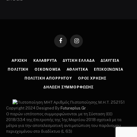
Facebook
Instagram
ΑΡΧΙΚΉ
ΚΑΛΆΒΡΥΤΑ
ΔΥΤΙΚΉ ΕΛΛΆΔΑ
ΔΙΑΎΓΕΙΑ
ΠΟΛΙΤΙΚΉ
ΟΙΚΟΝΟΜΊΑ
ΑΘΛΗΤΙΚΆ
ΕΠΙΚΟΙΝΩΝΊΑ
ΠΟΛΙΤΙΚΉ ΑΠΟΡΡΉΤΟΥ
ΌΡΟΙ ΧΡΉΣΗΣ
ΔΉΛΩΣΗ ΣΥΜΜΌΡΦΩΣΗΣ
Αριθμός Πιστοποίησης Μ.Η.Τ. 252151
Copyright 2024 Designed By
Futureplus.Gr
.
Ο παρών ιστότοπος συμμορφώνονται με τη Σύσταση (ΕΕ)
2018/334 της Επιτροπής της 1ης Μαρτίου 2018 σχετικά με τα
μέτρα για την αποτελεσματική αντιμετώπιση του παράνομου
περιεχομένου στο διαδίκτυο (L 63)