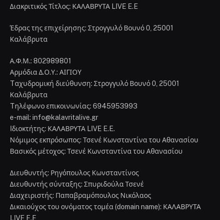
Διακριτικός Τίτλος: ΚΑΛΑΒΡΥΤΑ LIVE E.E
Έδρας της επιχείρησης: Στρογγυλό Βουνό 0, 25001
Καλάβρυτα
Α.Φ.Μ.: 802989801
Αρμόδια Δ.Ο.Υ.: ΑΙΓΙΟΥ
Tαχυδρομική διεύθυνση: Στρογγυλό Βουνό 0, 25001
Καλάβρυτα
Tηλέφωνο επικοινωνίας: 6945953993
e-mail: info@kalavritalive.gr
Iδιοκτήτης: ΚΑΛΑΒΡΥΤΑ LIVE E.E.
Νόμιμος εκπρόσωπος: Τσενέ Κωνσταντίνα του Αθανασίου
Βασικός μέτοχος: Τσενέ Κωνσταντίνα του Αθανασίου
Διευθυντής: Ρηγόπουλος Κωνσταντίνος
Διευθυντής σύνταξης: Σπυριδούλα Τσενέ
Διαχειριστής: Παπαβραμόπουλος Νικόλαος
Δικαιούχος του ονόματος τομέα (domain name): ΚΑΛΑΒΡΥΤΑ
LIVE E.E