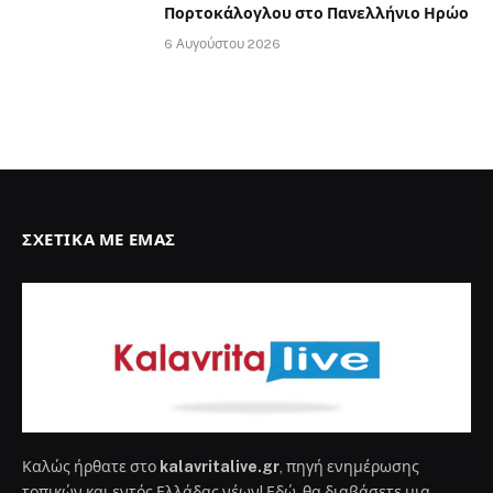
Πορτοκάλογλου στο Πανελλήνιο Ηρώο
6 Αυγούστου 2026
ΣΧΕΤΙΚΆ ΜΕ ΕΜΆΣ
Καλώς ήρθατε στο
kalavritalive.gr
, πηγή ενημέρωσης
τοπικών και εντός Ελλάδας νέων! Εδώ, θα διαβάσετε μια