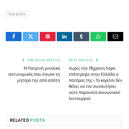
top picks
Facebook
Twitter
Pinterest
LinkedIn
Tumblr
WhatsApp
Email
PREVIOUS ARTICLE
NEXT ARTICLE
H Πατρινή γυναίκα
Χωρίς την 16χρονη Λόρα
αστυνομικός που έσωσε τη
επέστρεψε στην Ελλάδα ο
μητέρα της από απάτη
πατέρας της – Το κορίτσι δεν
θέλει να τον συναντήσει
ούτε παρουσία κοινωνικού
λειτουργού
RELATED
POSTS