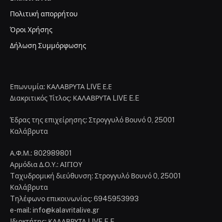
Πολιτική απορρήτου
Όροι Χρήσης
Δήλωση Συμμόρφωσης
Επωνυμία: ΚΑΛΑΒΡΥΤΑ LIVE Ε.Ε
Διακριτικός Τίτλος: ΚΑΛΑΒΡΥΤΑ LIVE E.E
Έδρας της επιχείρησης: Στρογγυλό Βουνό 0, 25001
Καλάβρυτα
Α.Φ.Μ.: 802989801
Αρμόδια Δ.Ο.Υ.: ΑΙΓΙΟΥ
Tαχυδρομική διεύθυνση: Στρογγυλό Βουνό 0, 25001
Καλάβρυτα
Tηλέφωνο επικοινωνίας: 6945953993
e-mail: info@kalavritalive.gr
Iδιοκτήτης: ΚΑΛΑΒΡΥΤΑ LIVE E.E.