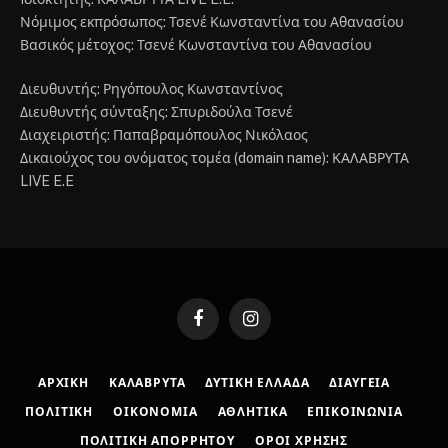
Νόμιμος εκπρόσωπος: Τσενέ Κωνσταντίνα του Αθανασίου
Βασικός μέτοχος: Τσενέ Κωνσταντίνα του Αθανασίου
Διευθυντής: Ρηγόπουλος Κωνσταντίνος
Διευθυντής σύνταξης: Σπυριδούλα Τσενέ
Διαχειριστής: Παπαβραμόπουλος Νικόλαος
Δικαιούχος του ονόματος τομέα (domain name): ΚΑΛΑΒΡΥΤΑ
LIVE E.E
Facebook
Instagram
ΑΡΧΙΚΉ
ΚΑΛΆΒΡΥΤΑ
ΔΥΤΙΚΉ ΕΛΛΆΔΑ
ΔΙΑΎΓΕΙΑ
ΠΟΛΙΤΙΚΉ
ΟΙΚΟΝΟΜΊΑ
ΑΘΛΗΤΙΚΆ
ΕΠΙΚΟΙΝΩΝΊΑ
ΠΟΛΙΤΙΚΉ ΑΠΟΡΡΉΤΟΥ
ΌΡΟΙ ΧΡΉΣΗΣ