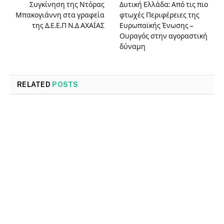
Συγκίνηση της Ντόρας
Δυτική Ελλάδα: Από τις πιο
Μπακογιάννη στα γραφεία
φτωχές Περιφέρειες της
της Δ.Ε.Ε.Π Ν.Δ ΑΧΑΪΑΣ
Ευρωπαϊκής Ένωσης –
Ουραγός στην αγοραστική
δύναμη
RELATED
POSTS