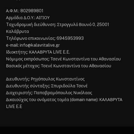
Α.Φ.Μ.: 802989801
Αρμόδια Δ.Ο.Υ.: ΑΙΓΙΟΥ
Tαχυδρομική διεύθυνση: Στρογγυλό Βουνό 0, 25001
Καλάβρυτα
Tηλέφωνο επικοινωνίας: 6945953993
e-mail: info@kalavritalive.gr
Iδιοκτήτης: ΚΑΛΑΒΡΥΤΑ LIVE E.E.
Νόμιμος εκπρόσωπος: Τσενέ Κωνσταντίνα του Αθανασίου
Βασικός μέτοχος: Τσενέ Κωνσταντίνα του Αθανασίου
Διευθυντής: Ρηγόπουλος Κωνσταντίνος
Διευθυντής σύνταξης: Σπυριδούλα Τσενέ
Διαχειριστής: Παπαβραμόπουλος Νικόλαος
Δικαιούχος του ονόματος τομέα (domain name): ΚΑΛΑΒΡΥΤΑ
LIVE E.E