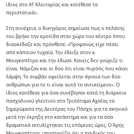
ίδιος στο ΑΤ Κλειτoρίας και κατέθεσε τα
περιστατικά».
Στη συνέχεια, ο δικηγόρος σηµείωσε πως ο πελάτης
του βρήκε την κροτίδα στον χώρο του κέντρο όπου
διασκέδαζε και πρόσθεσε: «Προφανώς είχε πέσει
από κάποιον τυχαία. Την έδειξε στον κ.
Μουγκοπέτρο και την έδωσε. Κανείς δεν γνώριζε τι
είναι. Νόµιζαν και οι δύο ότι είναι πυρσός που κάνει
λάµψη. Το συµβάν οφείλεται στην άγνοια των δύο
ανθρώπων για το τι είναι αυτό το αντικείµενο». Ο
ίδιος κατέθεσε για όσα συνέβησαν κατά τη διάρκεια
πασχαλινού γλεντιού στα Τριπόταµα Αχαΐας τα
ξηµερώµατα της ∆ευτέρας του Πάσχα, για το σκηνικό
µετά την έκρηξη στο κατάστηµα και για τα όσα
δραµατικά εκτυλίχτηκαν τις επόµενες ώρες. Ο Άρης
Μουγκοπέτρος υποστηρίζει ότι ο παιδικός του