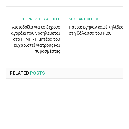
PREVIOUS ARTICLE
NEXT ARTICLE
Αισιοδοξία για το 3χρονο
Πάτρα: Βγήκαν καφέ κηλίδες
αγοράκι που νοσηλεύεται
στη θάλασσα του Ρίου
στο ΠΓΝΠ – Η µητέρα του
ευχαριστεί γιατρούς και
πυροσβέστες
RELATED
POSTS