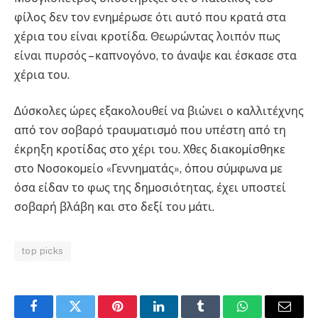
φίλος δεν τον ενηµέρωσε ότι αυτό που κρατά στα
χέρια του είναι κροτίδα. Θεωρώντας λοιπόν πως
είναι πυρσός – καπνογόνο, το άναψε και έσκασε στα
χέρια του.
∆ύσκολες ώρες εξακολουθεί να βιώνει ο καλλιτέχνης
από τον σοβαρό τραυµατισµό που υπέστη από τη
έκρηξη κροτίδας στο χέρι του. Χθες διακοµίσθηκε
στο Νοσοκοµείο «Γεννηµατάς», όπου σύµφωνα µε
όσα είδαν το φως της δηµοσιότητας, έχει υποστεί
σοβαρή βλάβη και στο δεξί του µάτι.
top picks
Facebook
Twitter
Pinterest
LinkedIn
Tumblr
WhatsApp
Email