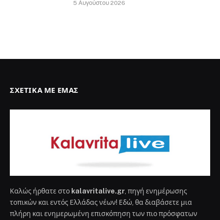
5 Αυγούστου 2026
ΣΧΕΤΙΚΆ ΜΕ ΕΜΆΣ
Καλώς ήρθατε στο
kalavritalive.gr
, πηγή ενημέρωσης
τοπικών και εντός Ελλάδας νέων! Εδώ, θα διαβάσετε μια
πλήρη και ενημερωμένη επισκόπηση των πιο πρόσφατων