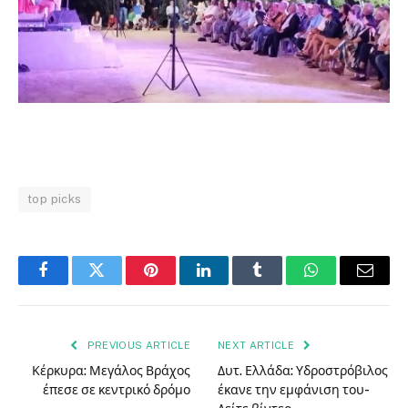
top picks
Facebook
Twitter
Pinterest
LinkedIn
Tumblr
WhatsApp
Email
PREVIOUS ARTICLE
NEXT ARTICLE
Κέρκυρα: Μεγάλος Βράχος
Δυτ. Ελλάδα: Υδροστρόβιλος
έπεσε σε κεντρικό δρόμο
έκανε την εμφάνιση του-