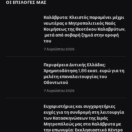
ΟΙ ΕΠΙΛΟΓΈΣ ΜΑΣ
Καλάβρυτα: Κλειστός παραμένει μέχρι
νεωτέρας ο Μητροπολιτικός Ναός
Κοιμήσεως της Θεοτόκου Καλαβρύτων,
μετά από σοβαρή ζημιά στην οροφή
του
7 Αυγούστου 2026
Περιφέρεια Δυτικής Ελλάδας:
Χρηματοδότηση 1,86 εκατ. ευρώ για τη
μελέτη επαναλειτουργίας του
Οδοντωτού
7 Αυγούστου 2026
Ευχαριστήριες και συγχαρητήριες
ευχές για τη συνδρομή στη λειτουργία
των Κατασκηνώσεων της Ιεράς
Μητροπόλεώς μας στα Καλάβρυτα με
την επωνυμία: Εκκλησιαστικό Κέντρο