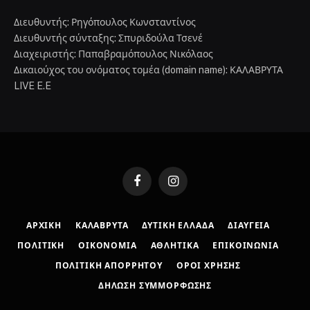
Διευθυντής: Ρηγόπουλος Κωνσταντίνος
Διευθυντής σύνταξης: Σπυριδούλα Τσενέ
Διαχειριστής: Παπαβραμόπουλος Νικόλαος
Δικαιούχος του ονόματος τομέα (domain name): ΚΑΛΑΒΡΥΤΑ
LIVE E.E
Facebook
Instagram
ΑΡΧΙΚΉ
ΚΑΛΆΒΡΥΤΑ
ΔΥΤΙΚΉ ΕΛΛΆΔΑ
ΔΙΑΎΓΕΙΑ
ΠΟΛΙΤΙΚΉ
ΟΙΚΟΝΟΜΊΑ
ΑΘΛΗΤΙΚΆ
ΕΠΙΚΟΙΝΩΝΊΑ
ΠΟΛΙΤΙΚΉ ΑΠΟΡΡΉΤΟΥ
ΌΡΟΙ ΧΡΉΣΗΣ
ΔΉΛΩΣΗ ΣΥΜΜΌΡΦΩΣΗΣ