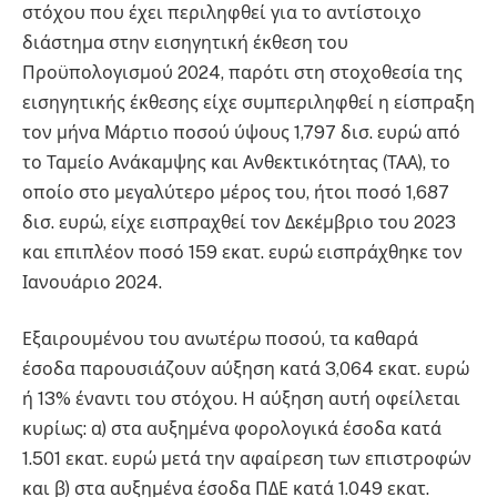
στόχου που έχει περιληφθεί για το αντίστοιχο
διάστημα στην εισηγητική έκθεση του
Προϋπολογισμού 2024, παρότι στη στοχοθεσία της
εισηγητικής έκθεσης είχε συμπεριληφθεί η είσπραξη
τον μήνα Μάρτιο ποσού ύψους 1,797 δισ. ευρώ από
το Ταμείο Ανάκαμψης και Ανθεκτικότητας (ΤΑΑ), το
οποίο στο μεγαλύτερο μέρος του, ήτοι ποσό 1,687
δισ. ευρώ, είχε εισπραχθεί τον Δεκέμβριο του 2023
και επιπλέον ποσό 159 εκατ. ευρώ εισπράχθηκε τον
Ιανουάριο 2024.
Εξαιρουμένου του ανωτέρω ποσού, τα καθαρά
έσοδα παρουσιάζουν αύξηση κατά 3,064 εκατ. ευρώ
ή 13% έναντι του στόχου. Η αύξηση αυτή οφείλεται
κυρίως: α) στα αυξημένα φορολογικά έσοδα κατά
1.501 εκατ. ευρώ μετά την αφαίρεση των επιστροφών
και β) στα αυξημένα έσοδα ΠΔΕ κατά 1.049 εκατ.