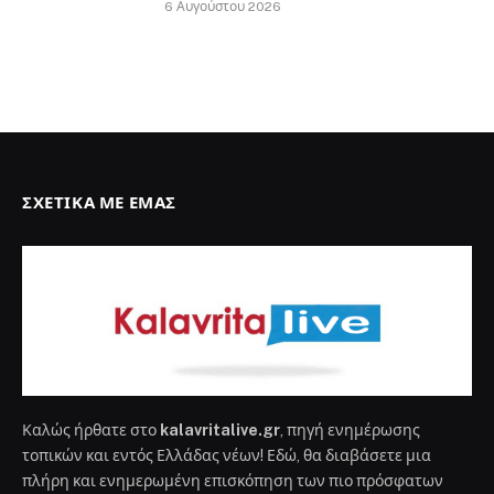
6 Αυγούστου 2026
ΣΧΕΤΙΚΆ ΜΕ ΕΜΆΣ
Καλώς ήρθατε στο
kalavritalive.gr
, πηγή ενημέρωσης
τοπικών και εντός Ελλάδας νέων! Εδώ, θα διαβάσετε μια
πλήρη και ενημερωμένη επισκόπηση των πιο πρόσφατων