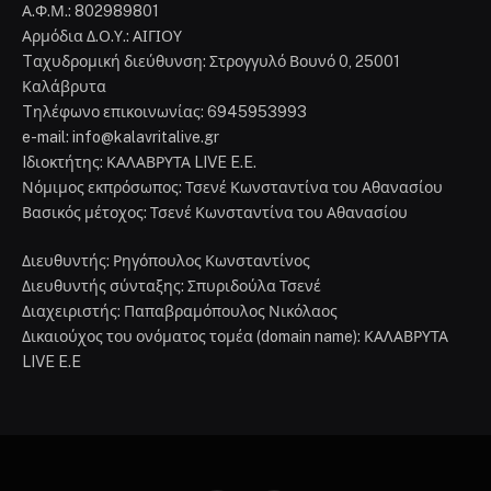
Α.Φ.Μ.: 802989801
Αρμόδια Δ.Ο.Υ.: ΑΙΓΙΟΥ
Tαχυδρομική διεύθυνση: Στρογγυλό Βουνό 0, 25001
Καλάβρυτα
Tηλέφωνο επικοινωνίας: 6945953993
e-mail: info@kalavritalive.gr
Iδιοκτήτης: ΚΑΛΑΒΡΥΤΑ LIVE E.E.
Νόμιμος εκπρόσωπος: Τσενέ Κωνσταντίνα του Αθανασίου
Βασικός μέτοχος: Τσενέ Κωνσταντίνα του Αθανασίου
Διευθυντής: Ρηγόπουλος Κωνσταντίνος
Διευθυντής σύνταξης: Σπυριδούλα Τσενέ
Διαχειριστής: Παπαβραμόπουλος Νικόλαος
Δικαιούχος του ονόματος τομέα (domain name): ΚΑΛΑΒΡΥΤΑ
LIVE E.E