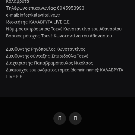
Καλάβρυτα
Tηλέφωνο επικοινωνίας: 6945953993
e-mail: info@kalavritalive.gr
Iδιοκτήτης: ΚΑΛΑΒΡΥΤΑ LIVE E.E.
Νόμιμος εκπρόσωπος: Τσενέ Κωνσταντίνα του Αθανασίου
Βασικός μέτοχος: Τσενέ Κωνσταντίνα του Αθανασίου
Διευθυντής: Ρηγόπουλος Κωνσταντίνος
Διευθυντής σύνταξης: Σπυριδούλα Τσενέ
Διαχειριστής: Παπαβραμόπουλος Νικόλαος
Δικαιούχος του ονόματος τομέα (domain name): ΚΑΛΑΒΡΥΤΑ
LIVE E.E
Facebook
Instagram