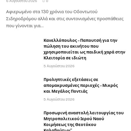
6 Αυγούστου 2026
0
Αφιερωμένο στα 130 χρόνια του Οδοντωτού
Σιδηροδρόμου αλλά και στις συντονισμένες προσπάθειες
που γίνονται για…
Κανελλόπουλος – Παπουτσή για την
πώληση του ακινήτου που
χρησιμοποιείται ως παιδική χαρά στην
Κλειτορία σε ιδιώτη
5 Αυγούστου 2026
Προληπτικές εξετάσεις σε
απομακρυσμένες περιοχές – Μικρός
και Μεγάλος Ποντιάς
5 Αυγούστου 2026
Προσωρινή αναστολή λειτουργίας του
Μητροπολιτικού Ιερού Ναού
Κοιμήσεως της Θεοτόκου
Καλαβρύτων”