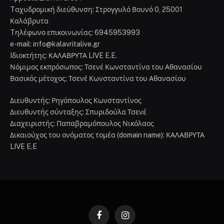
Tαχυδρομική διεύθυνση: Στρογγυλό Βουνό 0, 25001
Καλάβρυτα
Tηλέφωνο επικοινωνίας: 6945953993
e-mail: info@kalavritalive.gr
Iδιοκτήτης: ΚΑΛΑΒΡΥΤΑ LIVE E.E.
Νόμιμος εκπρόσωπος: Τσενέ Κωνσταντίνα του Αθανασίου
Βασικός μέτοχος: Τσενέ Κωνσταντίνα του Αθανασίου
Διευθυντής: Ρηγόπουλος Κωνσταντίνος
Διευθυντής σύνταξης: Σπυριδούλα Τσενέ
Διαχειριστής: Παπαβραμόπουλος Νικόλαος
Δικαιούχος του ονόματος τομέα (domain name): ΚΑΛΑΒΡΥΤΑ
LIVE E.E
Facebook
Instagram