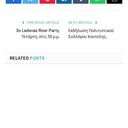
Facebook
Twitter
Pinterest
LinkedIn
Tumblr
WhatsApp
Email
PREVIOUS ARTICLE
NEXT ARTICLE
3o Ladonas River Party,
Εκδήλωση Πολιτιστικού
Τετάρτη, στις 10 μ.μ.
Συλλόγου Κουτελης.
RELATED
POSTS