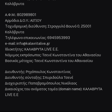
Καλάβρυτα
Α.Φ.Μ.: 802989801
Αρμόδια Δ.Ο.Υ.: ΑΙΓΙΟΥ
Tαχυδρομική διεύθυνση: Στρογγυλό Βουνό 0, 25001
Καλάβρυτα
Tηλέφωνο επικοινωνίας: 6945953993
e-mail: info@kalavritalive.gr
Iδιοκτήτης: ΚΑΛΑΒΡΥΤΑ LIVE E.E.
Νόμιμος εκπρόσωπος: Τσενέ Κωνσταντίνα του Αθανασίου
Βασικός μέτοχος: Τσενέ Κωνσταντίνα του Αθανασίου
Διευθυντής: Ρηγόπουλος Κωνσταντίνος
Διευθυντής σύνταξης: Σπυριδούλα Τσενέ
Διαχειριστής: Παπαβραμόπουλος Νικόλαος
Δικαιούχος του ονόματος τομέα (domain name): ΚΑΛΑΒΡΥΤΑ
LIVE E.E