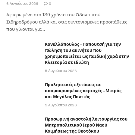
6 Αυγούστου 2026
0
Αφιερωμένο στα 130 χρόνια του Οδοντωτού
Σιδηροδρόμου αλλά και στις συντονισμένες προσπάθειες
που γίνονται για…
Κανελλόπουλος – Παπουτσή για την
πώληση του ακινήτου που
χρησιμοποιείται ως παιδική χαρά στην
Κλειτορία σε ιδιώτη
5 Αυγούστου 2026
Προληπτικές εξετάσεις σε
απομακρυσμένες περιοχές – Μικρός
και Μεγάλος Ποντιάς
5 Αυγούστου 2026
Προσωρινή αναστολή λειτουργίας του
Μητροπολιτικού Ιερού Ναού
Κοιμήσεως της Θεοτόκου