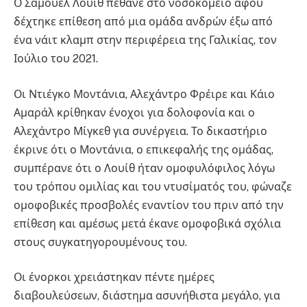
Ο Σαμουέλ Λουίθ πέθανε στο νοσοκομείο αφού
δέχτηκε επίθεση από μια ομάδα ανδρών έξω από
ένα νάιτ κλαμπ στην περιφέρεια της Γαλικίας, τον
Ιούλιο του 2021.
Οι Ντιέγκο Μοντάνια, Αλεχάντρο Φρέιρε και Κάιο
Αμαράλ κρίθηκαν ένοχοι για δολοφονία και ο
Αλεχάντρο Μίγκεθ για συνέργεια. Το δικαστήριο
έκρινε ότι ο Μοντάνια, ο επικεφαλής της ομάδας,
συμπέρανε ότι ο Λουίθ ήταν ομοφυλόφιλος λόγω
του τρόπου ομιλίας και του ντυσίματός του, φώναζε
ομοφοβικές προσβολές εναντίον του πριν από την
επίθεση και αμέσως μετά έκανε ομοφοβικά σχόλια
στους συγκατηγορουμένους του.
Οι ένορκοι χρειάστηκαν πέντε ημέρες
διαβουλεύσεων, διάστημα ασυνήθιστα μεγάλο, για