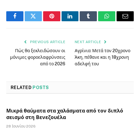
Facebook
Twitter
Pinterest
LinkedIn
Tumblr
WhatsApp
Email
PREVIOUS ARTICLE
NEXT ARTICLE
Πώς θα ξεκλειδώσουν οι
Αγρίνιο: Μετά τον 20χρονο
μόνιμες φοροελαφρύνσεις
Άκη, πέθανε και η 18χρονη
από το 2026
αδελφή του
RELATED
POSTS
Μικρά θαύματα στα χαλάσματα από τον διπλό
σεισμό στη Βενεζουέλα
28 Ιουνίου 2026