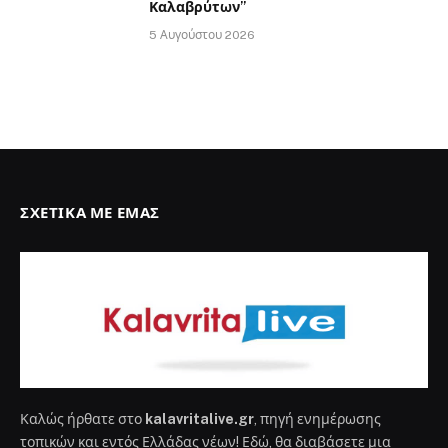
Καλαβρύτων”
5 Αυγούστου 2026
ΣΧΕΤΙΚΆ ΜΕ ΕΜΆΣ
Καλώς ήρθατε στο
kalavritalive.gr
, πηγή ενημέρωσης
τοπικών και εντός Ελλάδας νέων! Εδώ, θα διαβάσετε μια