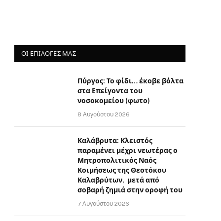
ΟΙ ΕΠΙΛΟΓΈΣ ΜΑΣ
Πύργος: Το φίδι… έκοβε βόλτα
στα Επείγοντα του
νοσοκομείου (φωτο)
8 Αυγούστου 2026
Καλάβρυτα: Κλειστός
παραμένει μέχρι νεωτέρας ο
Μητροπολιτικός Ναός
Κοιμήσεως της Θεοτόκου
Καλαβρύτων, μετά από
σοβαρή ζημιά στην οροφή του
7 Αυγούστου 2026