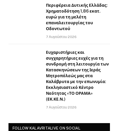
Περιφέρεια Δυτικής Ελλάδας:
Χρηματοδότηση 1,86 εκατ.
ευρώ για τη μελέτη
επαναλειτουργίας του
Οδοντωτού
7 Αυγούστου 2026
Ευχαριστήριες και
συγχαρητήριες ευχές για τη
συνδρομή στη λειτουργία των
Κατασκηνώσεων της Ιεράς
Μητροπόλεώς μας στα
Καλάβρυτα με την επωνυμία:
Εκκλησιαστικό Κέντρο
Νεότητας «ΤΟ ΟΡΑΜΑ»
(ΕΚ.ΚΕ.Ν.)
7 Αυγούστου 2026
FOLLOW KALAVRITALIVE ON SOCIAL