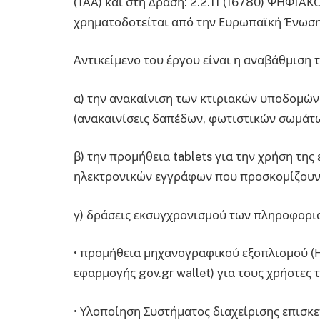
(ΤΑΑ) και στη Δράση: 2.2.11 (16780) ΨΗΦ
χρηματοδοτείται από την Ευρωπαϊκή Ένωση
Αντικείμενο του έργου είναι η αναβάθμιση
α) την ανακαίνιση των κτιριακών υποδομώ
(ανακαινίσεις δαπέδων, φωτιστικών σωμάτω
β) την προμήθεια tablets για την χρήση της
ηλεκτρονικών εγγράφων που προσκομίζουν ο
γ) δράσεις εκσυγχρονισμού των πληροφορ
• προμήθεια μηχανογραφικού εξοπλισμού (Η/
εφαρμογής gov.gr wallet) για τους χρήστες 
• Υλοποίηση Συστήματος διαχείρισης επισκ