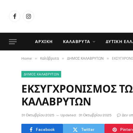
Facebook
Instagram
ΑΡΧΙΚΉ
ΚΑΛΆΒΡΥΤΑ
ΔΥΤΙΚΉ ΕΛ
»
»
»
Home
Καλάβρυτα
ΔΗΜΟΣ ΚΑΛΑΒΡΥΤΩΝ
ΕΚΣΥΓΧΡΟΝ
ΔΗΜΟΣ ΚΑΛΑΒΡΥΤΩΝ
ΕΚΣΥΓΧΡΟΝΙΣΜΟΣ Τ
ΚΑΛΑΒΡΥΤΩΝ
31 Οκτωβρίου 2025
Updated:
31 Οκτωβρίου 2025
Δεν υ
Facebook
Twitter
Pinter