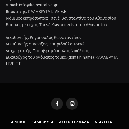
e-mail: info@kalavritalive.gr
Iδιοκτήτης: ΚΑΛΑΒΡΥΤΑ LIVE E.E.
Νόμιμος εκπρόσωπος: Τσενέ Κωνσταντίνα του Αθανασίου
Βασικός μέτοχος: Τσενέ Κωνσταντίνα του Αθανασίου
Διευθυντής: Ρηγόπουλος Κωνσταντίνος
Διευθυντής σύνταξης: Σπυριδούλα Τσενέ
Διαχειριστής: Παπαβραμόπουλος Νικόλαος
Δικαιούχος του ονόματος τομέα (domain name): ΚΑΛΑΒΡΥΤΑ
LIVE E.E
Facebook
Instagram
ΑΡΧΙΚΉ
ΚΑΛΆΒΡΥΤΑ
ΔΥΤΙΚΉ ΕΛΛΆΔΑ
ΔΙΑΎΓΕΙΑ