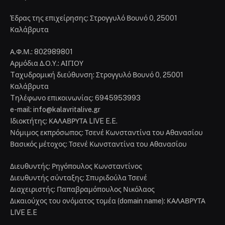
Έδρας της επιχείρησης: Στρογγυλό Βουνό 0, 25001
Καλάβρυτα
Α.Φ.Μ.: 802989801
Αρμόδια Δ.Ο.Υ.: ΑΙΓΙΟΥ
Tαχυδρομική διεύθυνση: Στρογγυλό Βουνό 0, 25001
Καλάβρυτα
Tηλέφωνο επικοινωνίας: 6945953993
e-mail: info@kalavritalive.gr
Iδιοκτήτης: ΚΑΛΑΒΡΥΤΑ LIVE E.E.
Νόμιμος εκπρόσωπος: Τσενέ Κωνσταντίνα του Αθανασίου
Βασικός μέτοχος: Τσενέ Κωνσταντίνα του Αθανασίου
Διευθυντής: Ρηγόπουλος Κωνσταντίνος
Διευθυντής σύνταξης: Σπυριδούλα Τσενέ
Διαχειριστής: Παπαβραμόπουλος Νικόλαος
Δικαιούχος του ονόματος τομέα (domain name): ΚΑΛΑΒΡΥΤΑ
LIVE E.E