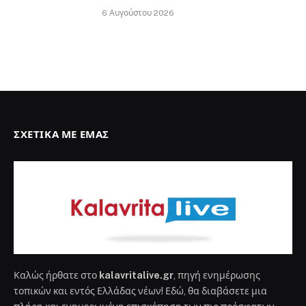
6 Αυγούστου 2026
ΣΧΕΤΙΚΆ ΜΕ ΕΜΆΣ
Καλώς ήρθατε στο
kalavritalive.gr
, πηγή ενημέρωσης
τοπικών και εντός Ελλάδας νέων! Εδώ, θα διαβάσετε μια