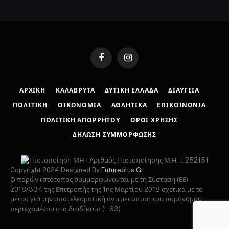
Facebook
Instagram
ΑΡΧΙΚΉ
ΚΑΛΆΒΡΥΤΑ
ΔΥΤΙΚΉ ΕΛΛΆΔΑ
ΔΙΑΎΓΕΙΑ
ΠΟΛΙΤΙΚΉ
ΟΙΚΟΝΟΜΊΑ
ΑΘΛΗΤΙΚΆ
ΕΠΙΚΟΙΝΩΝΊΑ
ΠΟΛΙΤΙΚΉ ΑΠΟΡΡΉΤΟΥ
ΌΡΟΙ ΧΡΉΣΗΣ
ΔΉΛΩΣΗ ΣΥΜΜΌΡΦΩΣΗΣ
Αριθμός Πιστοποίησης Μ.Η.Τ. 252151
Copyright 2024 Designed By
Futureplus.Gr
.
Ο παρών ιστότοπος συμμορφώνονται με τη Σύσταση (ΕΕ)
2018/334 της Επιτροπής της 1ης Μαρτίου 2018 σχετικά με τα
μέτρα για την αποτελεσματική αντιμετώπιση του παράνομου
περιεχομένου στο διαδίκτυο (L 63)