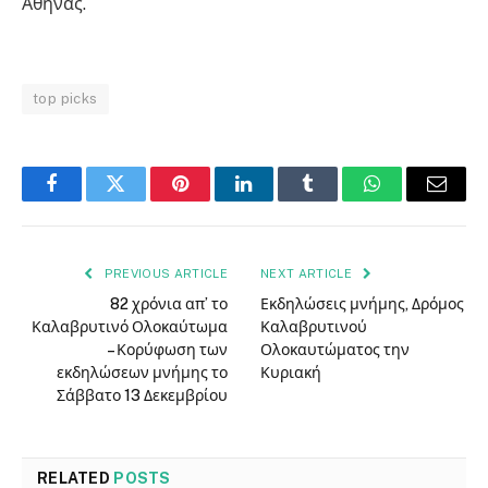
Αθήνας.
top picks
Facebook
Twitter
Pinterest
LinkedIn
Tumblr
WhatsApp
Email
PREVIOUS ARTICLE
NEXT ARTICLE
82 χρόνια απ’ το
Εκδηλώσεις μνήμης, Δρόμος
Καλαβρυτινό Ολοκαύτωμα
Καλαβρυτινού
– Κορύφωση των
Ολοκαυτώματος την
εκδηλώσεων μνήμης το
Κυριακή
Σάββατο 13 Δεκεμβρίου
RELATED
POSTS