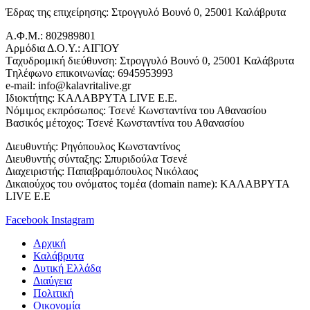
Έδρας της επιχείρησης: Στρογγυλό Βουνό 0, 25001 Καλάβρυτα
Α.Φ.Μ.: 802989801
Αρμόδια Δ.Ο.Υ.: ΑΙΓΙΟΥ
Tαχυδρομική διεύθυνση: Στρογγυλό Βουνό 0, 25001 Καλάβρυτα
Tηλέφωνο επικοινωνίας: 6945953993
e-mail: info@kalavritalive.gr
Iδιοκτήτης: ΚΑΛΑΒΡΥΤΑ LIVE E.E.
Νόμιμος εκπρόσωπος: Τσενέ Κωνσταντίνα του Αθανασίου
Βασικός μέτοχος: Τσενέ Κωνσταντίνα του Αθανασίου
Διευθυντής: Ρηγόπουλος Κωνσταντίνος
Διευθυντής σύνταξης: Σπυριδούλα Τσενέ
Διαχειριστής: Παπαβραμόπουλος Νικόλαος
Δικαιούχος του ονόματος τομέα (domain name): ΚΑΛΑΒΡΥΤΑ
LIVE E.E
Facebook
Instagram
Αρχική
Καλάβρυτα
Δυτική Ελλάδα
Διαύγεια
Πολιτική
Οικονομία