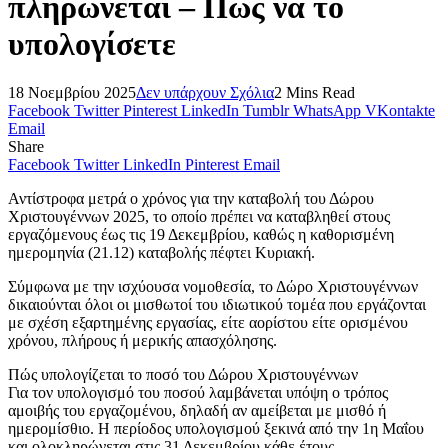
πληρώνεται – Πώς να το
υπολογίσετε
18 Νοεμβρίου 2025
Δεν υπάρχουν Σχόλια
2 Mins Read
Facebook
Twitter
Pinterest
LinkedIn
Tumblr
WhatsApp
VKontakte
Email
Share
Facebook
Twitter
LinkedIn
Pinterest
Email
Αντίστροφα μετρά ο χρόνος για την καταβολή του Δώρου
Χριστουγέννων 2025, το οποίο πρέπει να καταβληθεί στους
εργαζόμενους έως τις 19 Δεκεμβρίου, καθώς η καθορισμένη
ημερομηνία (21.12) καταβολής πέφτει Κυριακή.
Σύμφωνα με την ισχύουσα νομοθεσία, το Δώρο Χριστουγέννων
δικαιούνται όλοι οι μισθωτοί του ιδιωτικού τομέα που εργάζονται
με σχέση εξαρτημένης εργασίας, είτε αορίστου είτε ορισμένου
χρόνου, πλήρους ή μερικής απασχόλησης.
Πώς υπολογίζεται το ποσό του Δώρου Χριστουγέννων
Για τον υπολογισμό του ποσού λαμβάνεται υπόψη ο τρόπος
αμοιβής του εργαζομένου, δηλαδή αν αμείβεται με μισθό ή
ημερομίσθιο. Η περίοδος υπολογισμού ξεκινά από την 1η Μαΐου
και ολοκληρώνεται στις 31 Δεκεμβρίου κάθε έτους.