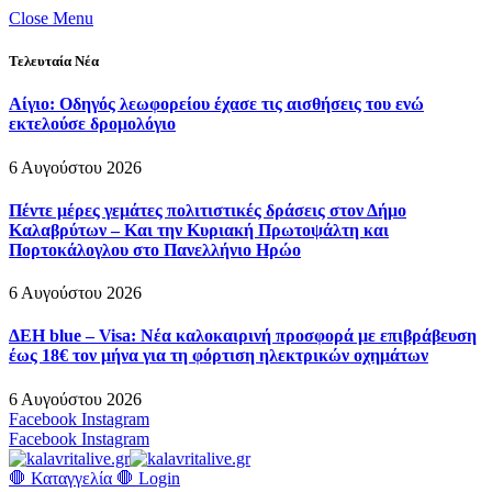
Close Menu
Τελευταία Νέα
Αίγιο: Οδηγός λεωφορείου έχασε τις αισθήσεις του ενώ
εκτελούσε δρομολόγιο
6 Αυγούστου 2026
Πέντε μέρες γεμάτες πολιτιστικές δράσεις στον Δήμο
Καλαβρύτων – Και την Κυριακή Πρωτοψάλτη και
Πορτοκάλογλου στο Πανελλήνιο Ηρώο
6 Αυγούστου 2026
ΔΕΗ blue – Visa: Νέα καλοκαιρινή προσφορά με επιβράβευση
έως 18€ τον μήνα για τη φόρτιση ηλεκτρικών οχημάτων
6 Αυγούστου 2026
Facebook
Instagram
Facebook
Instagram
🛑 Καταγγελία 🛑
Login