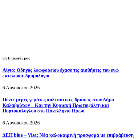
Οι Επιλογές μας
Αίγιο: Οδηγός λεωφορείου έχασε τις αισθήσεις του ενώ
εκτελούσε δρομολόγιο
6 Αυγούστου 2026
Πέντε μέρες γεμάτες πολιτιστικές δράσεις στον Δήμο
Καλαβρύτων – Και την Κυριακή Πρωτοψάλτη και
Πορτοκάλογλου στο Πανελλήνιο Ηρώο
6 Αυγούστου 2026
ΔΕΗ blue – Visa: Νέα καλοκαιρινή προσφορά με επιβράβευση