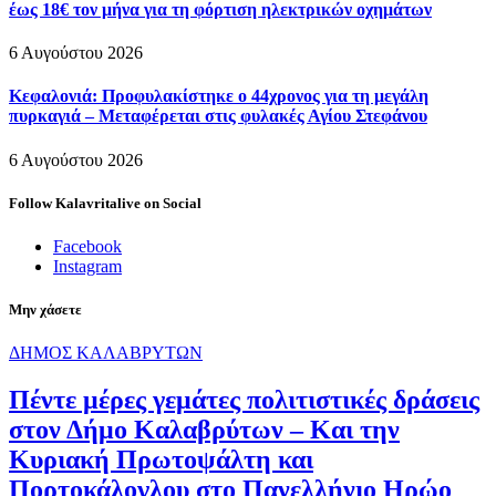
έως 18€ τον μήνα για τη φόρτιση ηλεκτρικών οχημάτων
6 Αυγούστου 2026
Κεφαλονιά: Προφυλακίστηκε ο 44χρονος για τη μεγάλη
πυρκαγιά – Μεταφέρεται στις φυλακές Αγίου Στεφάνου
6 Αυγούστου 2026
Follow Kalavritalive on Social
Facebook
Instagram
Μην χάσετε
ΔΗΜΟΣ ΚΑΛΑΒΡΥΤΩΝ
Πέντε μέρες γεμάτες πολιτιστικές δράσεις
στον Δήμο Καλαβρύτων – Και την
Κυριακή Πρωτοψάλτη και
Πορτοκάλογλου στο Πανελλήνιο Ηρώο