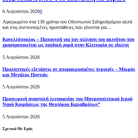
6 Αυγούστου 2026
0
Αφιερωμένο στα 130 χρόνια του Οδοντωτού Σιδηροδρόμου αλλά
και στις συντονισμένες προσπάθειες που γίνονται για…
Κανελλόπουλος – Παπουτσή για την πώληση του ακινήτου που
χρησιμοποιείται ως παιδική χαρά στην Κλειτορία σε ιδιώτη
5 Αυγούστου 2026
Προληπτικές εξετάσεις σε απομακρυσμένες περιοχές – Μικρός
και Μεγάλος Ποντιάς
5 Αυγούστου 2026
Προσωρινή αναστολή λειτουργίας του Μητροπολιτικού Ιερού
Ναού Κοιμήσεως της Θεοτόκου Καλαβρύτων”
5 Αυγούστου 2026
Σχετικά Με Εμάς