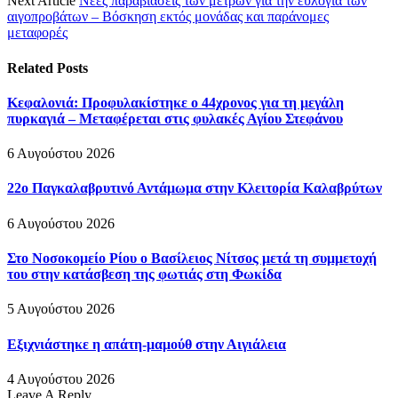
Next Article
Νέες παραβιάσεις των μέτρων για την ευλογιά των
αιγοπροβάτων – Βόσκηση εκτός μονάδας και παράνομες
μεταφορές
Related
Posts
Κεφαλονιά: Προφυλακίστηκε ο 44χρονος για τη μεγάλη
πυρκαγιά – Μεταφέρεται στις φυλακές Αγίου Στεφάνου
6 Αυγούστου 2026
22ο Παγκαλαβρυτινό Αντάμωμα στην Κλειτορία Καλαβρύτων
6 Αυγούστου 2026
Στο Νοσοκομείο Ρίου ο Βασίλειος Νίτσος μετά τη συμμετοχή
του στην κατάσβεση της φωτιάς στη Φωκίδα
5 Αυγούστου 2026
Εξιχνιάστηκε η απάτη-μαμούθ στην Αιγιάλεια
4 Αυγούστου 2026
Leave A Reply