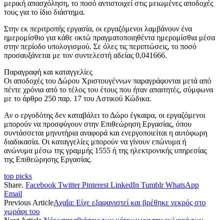
μερική απασχόληση, το ποσό αντιστοιχεί στις μειωμένες αποδοχές
τους για το ίδιο διάστημα.
Στην εκ περιτροπής εργασία, οι εργαζόμενοι λαμβάνουν ένα
ημερομίσθιο για κάθε οκτώ πραγματοποιηθέντα ημερομίσθια μέσα
στην περίοδο υπολογισμού. Σε όλες τις περιπτώσεις, το ποσό
προσαυξάνεται με τον συντελεστή αδείας 0,041666.
Παραγραφή και καταγγελίες
Οι αποδοχές του Δώρου Χριστουγέννων παραγράφονται μετά από
πέντε χρόνια από το τέλος του έτους που ήταν απαιτητές, σύμφωνα
με το άρθρο 250 παρ. 17 του Αστικού Κώδικα.
Αν ο εργοδότης δεν καταβάλει το Δώρο έγκαιρα, οι εργαζόμενοι
μπορούν να προσφύγουν στην Επιθεώρηση Εργασίας, όπου
συντάσσεται μηνυτήρια αναφορά και ενεργοποιείται η αυτόφωρη
διαδικασία. Οι καταγγελίες μπορούν να γίνουν επώνυμα ή
ανώνυμα μέσω της γραμμής 1555 ή της ηλεκτρονικής υπηρεσίας
της Επιθεώρησης Εργασίας.
top picks
Share.
Facebook
Twitter
Pinterest
LinkedIn
Tumblr
WhatsApp
Email
Previous Article
Αχαΐα: Είχε εξαφανιστεί και βρέθηκε νεκρός στο
χωράφι του