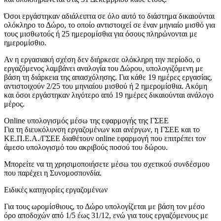
Όσοι εργάστηκαν αδιάλειπτα σε όλο αυτό το διάστημα δικαιούνται
ολόκληρο το Δώρο, το οποίο αντιστοιχεί σε έναν μηνιαίο μισθό για
τους μισθωτούς ή 25 ημερομίσθια για όσους πληρώνονται με
ημερομίσθιο.
Αν η εργασιακή σχέση δεν διήρκεσε ολόκληρη την περίοδο, ο
εργαζόμενος λαμβάνει αναλογία του Δώρου, υπολογιζόμενη με
βάση τη διάρκεια της απασχόλησης. Για κάθε 19 ημέρες εργασίας,
αντιστοιχούν 2/25 του μηνιαίου μισθού ή 2 ημερομίσθια. Ακόμη
και όσοι εργάστηκαν λιγότερο από 19 ημέρες δικαιούνται ανάλογο
μέρος.
Online υπολογισμός μέσω της εφαρμογής της ΓΣΕΕ
Για τη διευκόλυνση εργαζομένων και ανέργων, η ΓΣΕΕ και το
ΚΕ.Π.Ε.Α./ΓΣΕΕ διαθέτουν online εφαρμογή που επιτρέπει τον
άμεσο υπολογισμό του ακριβούς ποσού του δώρου.
Μπορείτε να τη χρησιμοποιήσετε μέσω του σχετικού συνδέσμου
που παρέχει η Συνομοσπονδία.
Ειδικές κατηγορίες εργαζομένων
Για τους ωρομίσθιους, το Δώρο υπολογίζεται με βάση τον μέσο
όρο αποδοχών από 1/5 έως 31/12, ενώ για τους εργαζόμενους με