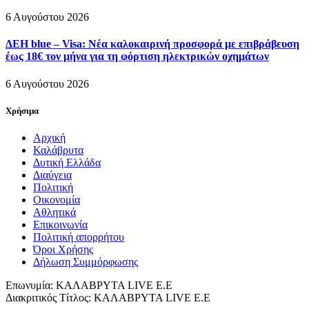
6 Αυγούστου 2026
ΔΕΗ blue – Visa: Νέα καλοκαιρινή προσφορά με επιβράβευση
έως 18€ τον μήνα για τη φόρτιση ηλεκτρικών οχημάτων
6 Αυγούστου 2026
Χρήσιμα
Αρχική
Καλάβρυτα
Δυτική Ελλάδα
Διαύγεια
Πολιτική
Οικονομία
Αθλητικά
Επικοινωνία
Πολιτική απορρήτου
Όροι Χρήσης
Δήλωση Συμμόρφωσης
Επωνυμία: ΚΑΛΑΒΡΥΤΑ LIVE Ε.Ε
Διακριτικός Τίτλος: ΚΑΛΑΒΡΥΤΑ LIVE E.E