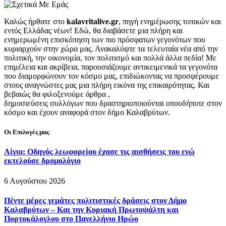
Καλώς ήρθατε στο
kalavritalive.gr
, πηγή ενημέρωσης τοπικών και
εντός Ελλάδας νέων! Εδώ, θα διαβάσετε μια πλήρη και
ενημερωμένη επισκόπηση των πιο πρόσφατων γεγονότων που
κυριαρχούν στην χώρα μας. Ανακαλύψτε τα τελευταία νέα από την
πολιτική, την οικονομία, τον πολιτισμό και πολλά άλλα πεδία! Με
επιμέλεια και ακρίβεια, παρουσιάζουμε αντικειμενικά τα γεγονότα
που διαμορφώνουν τον κόσμο μας, επιδιώκοντας να προσφέρουμε
στους αναγνώστες μας μια πλήρη εικόνα της επικαιρότητας. Και
βεβαιώς θα φιλοξενούμε άρθρα ,
δημοσιεύσεις συλλόγων που δραστηριοποιούνται οπουδήποτε στον
κόσμο και έχουν αναφορά στον δήμο Καλαβρύτων.
Οι Επιλογές μας
Αίγιο: Οδηγός λεωφορείου έχασε τις αισθήσεις του ενώ
εκτελούσε δρομολόγιο
6 Αυγούστου 2026
Πέντε μέρες γεμάτες πολιτιστικές δράσεις στον Δήμο
Καλαβρύτων – Και την Κυριακή Πρωτοψάλτη και
Πορτοκάλογλου στο Πανελλήνιο Ηρώο