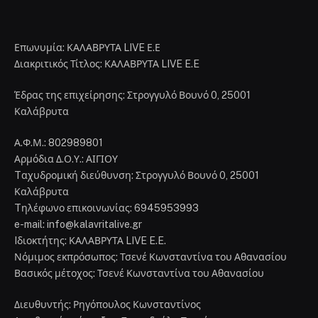
Επωνυμία: ΚΑΛΑΒΡΥΤΑ LIVE Ε.Ε
Διακριτικός Τίτλος: ΚΑΛΑΒΡΥΤΑ LIVE E.E
Έδρας της επιχείρησης: Στρογγυλό Βουνό 0, 25001
Καλάβρυτα
Α.Φ.Μ.: 802989801
Αρμόδια Δ.Ο.Υ.: ΑΙΓΙΟΥ
Tαχυδρομική διεύθυνση: Στρογγυλό Βουνό 0, 25001
Καλάβρυτα
Tηλέφωνο επικοινωνίας: 6945953993
e-mail: info@kalavritalive.gr
Iδιοκτήτης: ΚΑΛΑΒΡΥΤΑ LIVE E.E.
Νόμιμος εκπρόσωπος: Τσενέ Κωνσταντίνα του Αθανασίου
Βασικός μέτοχος: Τσενέ Κωνσταντίνα του Αθανασίου
Διευθυντής: Ρηγόπουλος Κωνσταντίνος