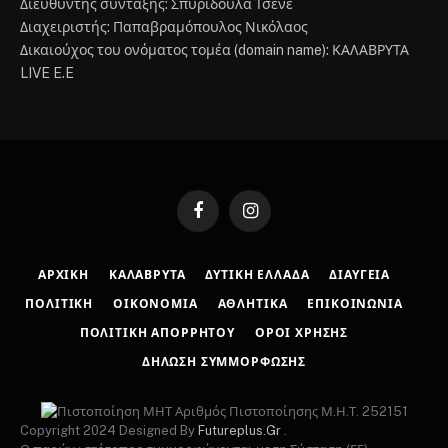
Διευθυντής σύνταξης: Σπυριδούλα Τσενέ
Διαχειριστής: Παπαβραμόπουλος Νικόλαος
Δικαιούχος του ονόματος τομέα (domain name): ΚΑΛΑΒΡΥΤΑ
LIVE E.E
Facebook
Instagram
ΑΡΧΙΚΉ
ΚΑΛΆΒΡΥΤΑ
ΔΥΤΙΚΉ ΕΛΛΆΔΑ
ΔΙΑΎΓΕΙΑ
ΠΟΛΙΤΙΚΉ
ΟΙΚΟΝΟΜΊΑ
ΑΘΛΗΤΙΚΆ
ΕΠΙΚΟΙΝΩΝΊΑ
ΠΟΛΙΤΙΚΉ ΑΠΟΡΡΉΤΟΥ
ΌΡΟΙ ΧΡΉΣΗΣ
ΔΉΛΩΣΗ ΣΥΜΜΌΡΦΩΣΗΣ
Αριθμός Πιστοποίησης Μ.Η.Τ. 252151
Copyright 2024 Designed By
Futureplus.Gr
.