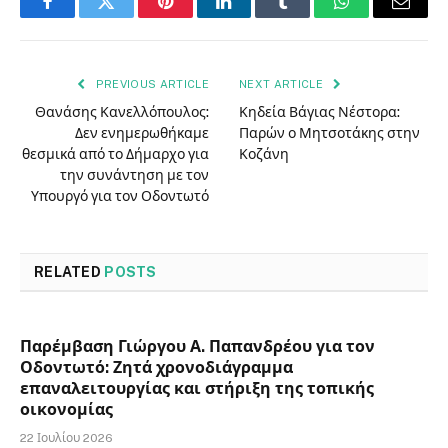
Facebook
Twitter
Pinterest
LinkedIn
Tumblr
WhatsApp
Email
PREVIOUS ARTICLE
NEXT ARTICLE
Θανάσης Κανελλόπουλος:
Κηδεία Βάγιας Νέστορα:
Δεν ενημερωθήκαμε
Παρών ο Μητσοτάκης στην
θεσμικά από το Δήμαρχο για
Κοζάνη
την συνάντηση με τον
Υπουργό για τον Οδοντωτό
RELATED
POSTS
Παρέμβαση Γιώργου Α. Παπανδρέου για τον
Οδοντωτό: Ζητά χρονοδιάγραμμα
επαναλειτουργίας και στήριξη της τοπικής
οικονομίας
22 Ιουλίου 2026