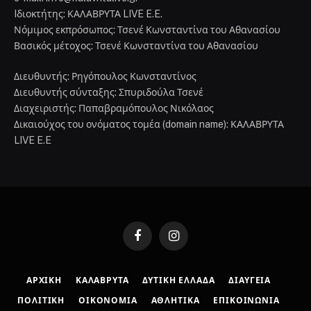
Iδιοκτήτης: ΚΑΛΑΒΡΥΤΑ LIVE E.E.
Νόμιμος εκπρόσωπος: Τσενέ Κωνσταντίνα του Αθανασίου
Βασικός μέτοχος: Τσενέ Κωνσταντίνα του Αθανασίου
Διευθυντής: Ρηγόπουλος Κωνσταντίνος
Διευθυντής σύνταξης: Σπυριδούλα Τσενέ
Διαχειριστής: Παπαβραμόπουλος Νικόλαος
Δικαιούχος του ονόματος τομέα (domain name): ΚΑΛΑΒΡΥΤΑ
LIVE E.E
Facebook
Instagram
ΑΡΧΙΚΉ
ΚΑΛΆΒΡΥΤΑ
ΔΥΤΙΚΉ ΕΛΛΆΔΑ
ΔΙΑΎΓΕΙΑ
ΠΟΛΙΤΙΚΉ
ΟΙΚΟΝΟΜΊΑ
ΑΘΛΗΤΙΚΆ
ΕΠΙΚΟΙΝΩΝΊΑ