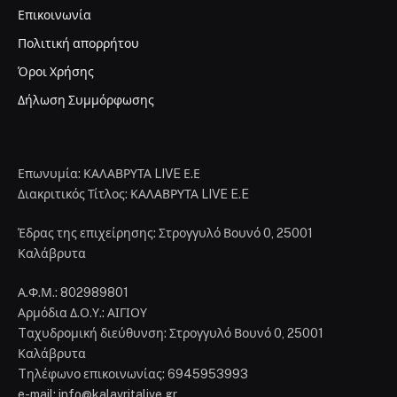
Επικοινωνία
Πολιτική απορρήτου
Όροι Χρήσης
Δήλωση Συμμόρφωσης
Επωνυμία: ΚΑΛΑΒΡΥΤΑ LIVE Ε.Ε
Διακριτικός Τίτλος: ΚΑΛΑΒΡΥΤΑ LIVE E.E
Έδρας της επιχείρησης: Στρογγυλό Βουνό 0, 25001
Καλάβρυτα
Α.Φ.Μ.: 802989801
Αρμόδια Δ.Ο.Υ.: ΑΙΓΙΟΥ
Tαχυδρομική διεύθυνση: Στρογγυλό Βουνό 0, 25001
Καλάβρυτα
Tηλέφωνο επικοινωνίας: 6945953993
e-mail: info@kalavritalive.gr