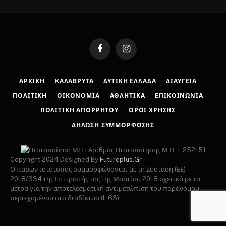
Facebook
Instagram
ΑΡΧΙΚΉ
ΚΑΛΆΒΡΥΤΑ
ΔΥΤΙΚΉ ΕΛΛΆΔΑ
ΔΙΑΎΓΕΙΑ
ΠΟΛΙΤΙΚΉ
ΟΙΚΟΝΟΜΊΑ
ΑΘΛΗΤΙΚΆ
ΕΠΙΚΟΙΝΩΝΊΑ
ΠΟΛΙΤΙΚΉ ΑΠΟΡΡΉΤΟΥ
ΌΡΟΙ ΧΡΉΣΗΣ
ΔΉΛΩΣΗ ΣΥΜΜΌΡΦΩΣΗΣ
Αριθμός Πιστοποίησης Μ.Η.Τ. 252151
Copyright 2024 Designed By
Futureplus.Gr
.
Ο παρών ιστότοπος συμμορφώνονται με τη Σύσταση (ΕΕ)
2018/334 της Επιτροπής της 1ης Μαρτίου 2018 σχετικά με τα
μέτρα για την αποτελεσματική αντιμετώπιση του παράνομου
περιεχομένου στο διαδίκτυο (L 63)