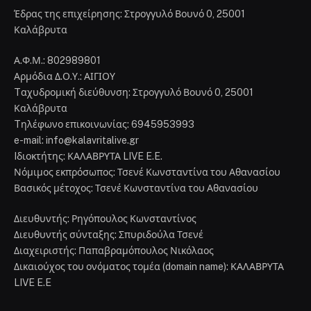
Έδρας της επιχείρησης: Στρογγυλό Βουνό 0, 25001
Καλάβρυτα
Α.Φ.Μ.: 802989801
Αρμόδια Δ.Ο.Υ.: ΑΙΓΙΟΥ
Tαχυδρομική διεύθυνση: Στρογγυλό Βουνό 0, 25001
Καλάβρυτα
Tηλέφωνο επικοινωνίας: 6945953993
e-mail: info@kalavritalive.gr
Iδιοκτήτης: ΚΑΛΑΒΡΥΤΑ LIVE E.E.
Νόμιμος εκπρόσωπος: Τσενέ Κωνσταντίνα του Αθανασίου
Βασικός μέτοχος: Τσενέ Κωνσταντίνα του Αθανασίου
Διευθυντής: Ρηγόπουλος Κωνσταντίνος
Διευθυντής σύνταξης: Σπυριδούλα Τσενέ
Διαχειριστής: Παπαβραμόπουλος Νικόλαος
Δικαιούχος του ονόματος τομέα (domain name): ΚΑΛΑΒΡΥΤΑ
LIVE E.E