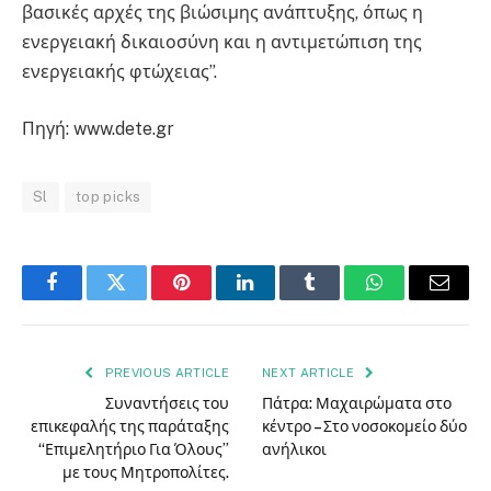
βασικές αρχές της βιώσιμης ανάπτυξης, όπως η
ενεργειακή δικαιοσύνη και η αντιμετώπιση της
ενεργειακής φτώχειας”.
Πηγή: www.dete.gr
Sl
top picks
Facebook
Twitter
Pinterest
LinkedIn
Tumblr
WhatsApp
Email
PREVIOUS ARTICLE
NEXT ARTICLE
Συναντήσεις του
Πάτρα: Μαχαιρώματα στο
επικεφαλής της παράταξης
κέντρο – Στο νοσοκομείο δύο
“Επιμελητήριο Για Όλους”
ανήλικοι
με τους Μητροπολίτες.