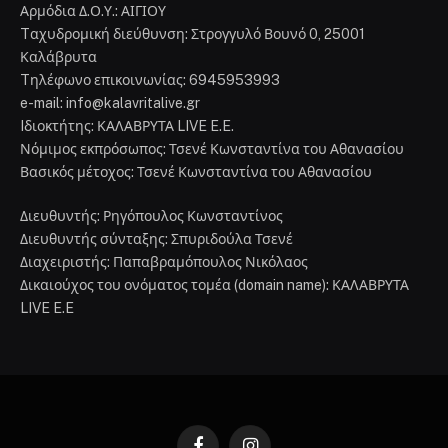
Αρμόδια Δ.Ο.Υ.: ΑΙΓΙΟΥ
Tαχυδρομική διεύθυνση: Στρογγυλό Βουνό 0, 25001
Καλάβρυτα
Tηλέφωνο επικοινωνίας: 6945953993
e-mail: info@kalavritalive.gr
Iδιοκτήτης: ΚΑΛΑΒΡΥΤΑ LIVE E.E.
Νόμιμος εκπρόσωπος: Τσενέ Κωνσταντίνα του Αθανασίου
Βασικός μέτοχος: Τσενέ Κωνσταντίνα του Αθανασίου
Διευθυντής: Ρηγόπουλος Κωνσταντίνος
Διευθυντής σύνταξης: Σπυριδούλα Τσενέ
Διαχειριστής: Παπαβραμόπουλος Νικόλαος
Δικαιούχος του ονόματος τομέα (domain name): ΚΑΛΑΒΡΥΤΑ
LIVE E.E