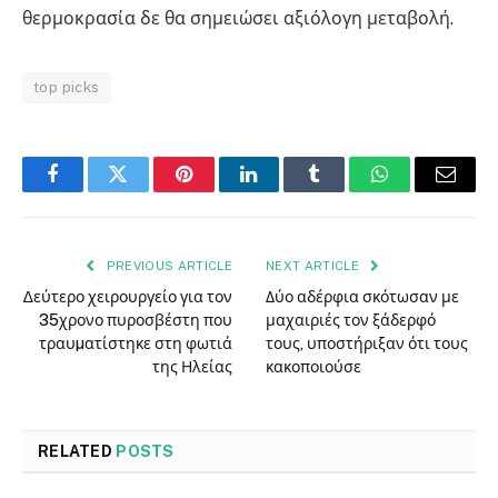
θερμοκρασία δε θα σημειώσει αξιόλογη μεταβολή.
top picks
Facebook
Twitter
Pinterest
LinkedIn
Tumblr
WhatsApp
Email
PREVIOUS ARTICLE
NEXT ARTICLE
∆εύτερο χειρουργείο για τον
Δύο αδέρφια σκότωσαν με
35χρονο πυροσβέστη που
μαχαιριές τον ξάδερφό
τραυµατίστηκε στη φωτιά
τους, υποστήριξαν ότι τους
της Ηλείας
κακοποιούσε
RELATED
POSTS