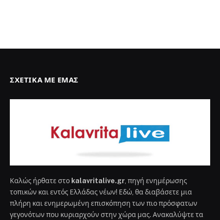
ΣΧΕΤΙΚΆ ΜΕ ΕΜΆΣ
Καλώς ήρθατε στο
kalavritalive.gr
, πηγή ενημέρωσης
τοπικών και εντός Ελλάδας νέων! Εδώ, θα διαβάσετε μια
πλήρη και ενημερωμένη επισκόπηση των πιο πρόσφατων
γεγονότων που κυριαρχούν στην χώρα μας. Ανακαλύψτε τα